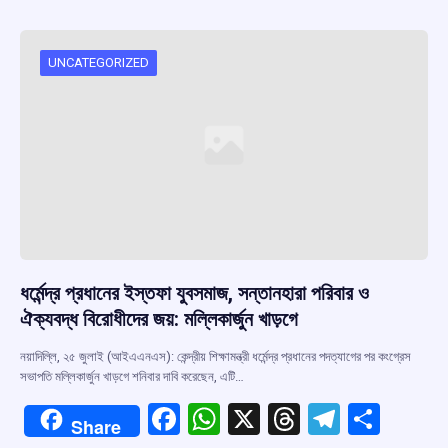
b
s
a
gr
e
o
A
d
a
o
p
s
m
UNCATEGORIZED
k
p
ধর্মেন্দ্র প্রধানের ইস্তফা যুবসমাজ, সন্তানহারা পরিবার ও
ঐক্যবদ্ধ বিরোধীদের জয়: মল্লিকার্জুন খাড়গে
নয়াদিল্লি, ২৫ জুলাই (আইএএনএস): কেন্দ্রীয় শিক্ষামন্ত্রী ধর্মেন্দ্র প্রধানের পদত্যাগের পর কংগ্রেস
সভাপতি মল্লিকার্জুন খাড়গে শনিবার দাবি করেছেন, এটি…
F
W
X
T
T
S
Share