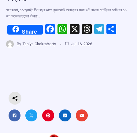
আগরতলা, ১৬ জুলাই: তিন বছর আগে কুমারঘাটে রথযাত্রার সময় ঘটে যাওয়া মর্মান্তিক দুর্ঘটনায় ১০
জন ভক্তের মৃত্যুর ঘটনায়…
F
W
X
T
T
S
Share
a
h
hr
el
h
By
Taniya Chakraborty
Jul 16, 2026
ce
at
e
e
ar
b
s
a
gr
e
o
A
d
a
o
p
s
m
k
p