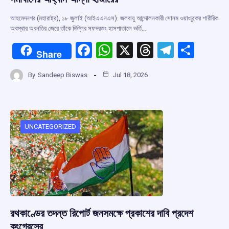
আহমেদনগর (মহারাষ্ট্র), ১৮ জুলাই (আইএএনএস): জলবায়ু আন্দোলনকারী সোনম ওয়াংচুকের শারীরিক
অবস্থার অবনতির জেরে তাঁকে দিল্লির সফদরজং হাসপাতালে ভর্তি…
F
W
X
T
T
S
Share
a
h
hr
el
h
By
Sandeep Biswas
Jul 18, 2026
ce
at
e
e
ar
b
s
a
gr
e
o
A
d
a
o
p
s
m
UNCATEGORIZED
k
p
রথকাণ্ডের তদন্ত রিপোর্ট জনসমক্ষে প্রকাশের দাবি প্রদেশ
কংগ্রেসের