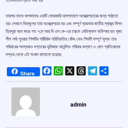
ইকোকার্ডিওগ্রাফি করা হয়৷
তারপর তাকে কলকাতায় একটি বেসরকারি হাসপাতালে অস্ত্রোপচারের জন্য পাঠানো
হয়৷ সেখানে বিনামূল্যে তার অস্ত্রোপচার হয় এবং সম্পূর্ণ ব্যয়ভার জাতীয় স্বাস্থ্য মিশন
ত্রিপুরা বহন করে৷ গত ৭মে আর বি এস কে-এর তরফে মেডিক্যাল অফিসার ডাঃ পূজা
শীল শর্মা পুনরায় শিশুটির শারীরিক পরিস্থিতির খোঁজ নেন৷ শিশুটি সম্পূর্ণ সুস্থ৷ তার
পরিবারের সদস্যরাও দপ্তরের ভূমিকায় আনন্দিত৷ পরিবার কল্যাণ ও রোগ প্রতিরোধক
দপ্তর থেকে এই সংবাদ জানানো হয়েছে৷
Facebook
WhatsApp
X
Threads
Telegr
Shar
Share
admin