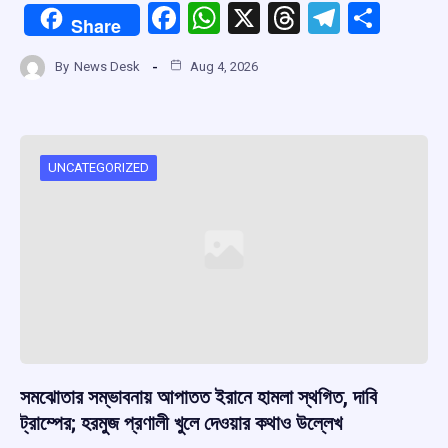
F
W
X
T
T
S
Share
a
h
hr
el
h
By
News Desk
Aug 4, 2026
ce
at
e
e
ar
b
s
a
gr
e
o
A
d
a
o
p
s
m
UNCATEGORIZED
k
p
সমঝোতার সম্ভাবনায় আপাতত ইরানে হামলা স্থগিত, দাবি
ট্রাম্পের; হরমুজ প্রণালী খুলে দেওয়ার কথাও উল্লেখ