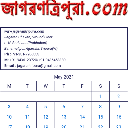
www.jagarantripura.com
Jagaran Bhavan, Ground Floor
L. N. Bari Lane(Prabhubari)
Banamalipur, Agartala, Tripura(W)
Ph :
+91-381-7960883
M:
+91-9436123720/+91-9436453389
Email :
jagarantripura@gmail.com
May 2021
M
T
W
T
F
S
S
1
2
3
4
5
6
7
8
9
10
11
12
13
14
15
16
17
18
19
20
21
22
23