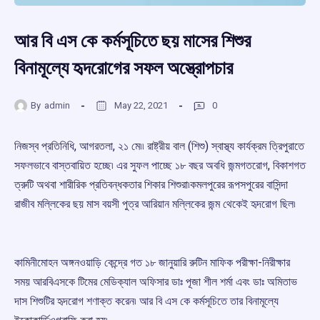
আর বি এস কে কর্মসূচিতে ছয় মাসের শিশুর
বিনামূল্যে হৃদরোগের সফল অস্ত্রোপচার
By
admin
May 22, 2021
0
নিজস্ব প্রতিনিধি, আগরতলা, ২১ মে৷৷ রাষ্ট্রীয় বাল (শিশু) স্বাস্থ্য কার্যক্রম ত্রিপুরাতে
সফলভাবে বাস্তবায়িত হচ্ছে৷ এর সুফল পাচ্ছে ১৮ বছর অবধি জন্মগতরোগ, বিকাশগত
ত্রুটি অথবা শারীরিক প্রতিবন্ধকতার শিকার শিশুরা৷কমলপুরের রূপসপুরের বাসিন্দা
রাজীব মল্লিকের ছয় মাস বয়সী পুত্র আরিয়ান মল্লিকের জন্ম থেকেই হৃদরোগ ছিল৷
কামিনীমোহন অঙ্গনওয়াড়ি কেন্দ্রে গত ১৮ জানুয়ারি রুটিন মাফিক পরীক্ষা-নিরীক্ষার
সময় আরবিএসকে টিমের মেডিক্যাল অফিসার ডাঃ পূজা শীল শর্মা এবং ডাঃ অমিতাভ
দাস শিশুটির হৃদরোগ শণাক্ত করেন৷ আর বি এস কে কর্মসূচিতে তার বিনামূল্যে