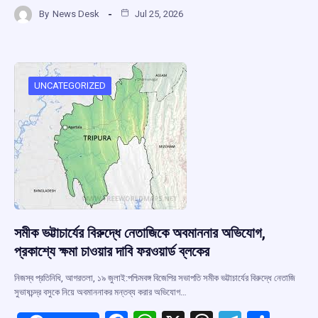
a
h
hr
el
h
By
News Desk
Jul 25, 2026
ce
at
e
e
ar
b
s
a
gr
e
o
A
d
a
o
p
s
m
UNCATEGORIZED
k
p
সমীক ভট্টাচার্যের বিরুদ্ধে নেতাজিকে অবমাননার অভিযোগ,
প্রকাশ্যে ক্ষমা চাওয়ার দাবি ফরওয়ার্ড ব্লকের
নিজস্ব প্রতিনিধি, আগরতলা, ১৯ জুলাই:পশ্চিমবঙ্গ বিজেপির সভাপতি সমীক ভট্টাচার্যের বিরুদ্ধে নেতাজি
সুভাষচন্দ্র বসুকে নিয়ে অবমাননাকর মন্তব্য করার অভিযোগ…