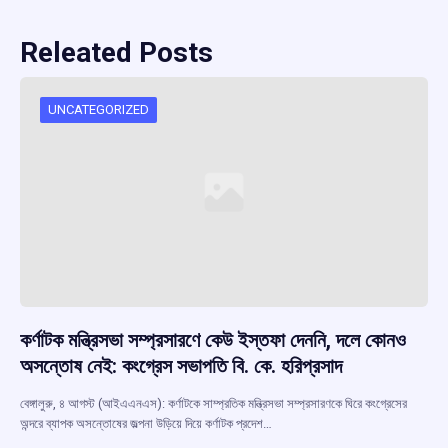
Releated Posts
UNCATEGORIZED
কর্ণাটক মন্ত্রিসভা সম্প্রসারণে কেউ ইস্তফা দেননি, দলে কোনও
অসন্তোষ নেই: কংগ্রেস সভাপতি বি. কে. হরিপ্রসাদ
বেঙ্গালুরু, ৪ আগস্ট (আইএএনএস): কর্ণাটকে সাম্প্রতিক মন্ত্রিসভা সম্প্রসারণকে ঘিরে কংগ্রেসের
অন্দরে ব্যাপক অসন্তোষের জল্পনা উড়িয়ে দিয়ে কর্ণাটক প্রদেশ…