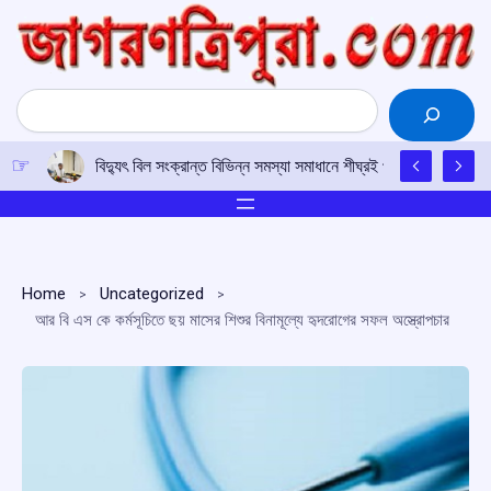
Skip
to
content
Search
বিদ্যুৎ বিল সংক্রান্ত বিভিন্ন সমস্যা সমাধানে শীঘ্রই প্রয়োজনীয় পদক্ষেপ ন
Home
Uncategorized
আর বি এস কে কর্মসূচিতে ছয় মাসের শিশুর বিনামূল্যে হৃদরোগের সফল অস্ত্রোপচার