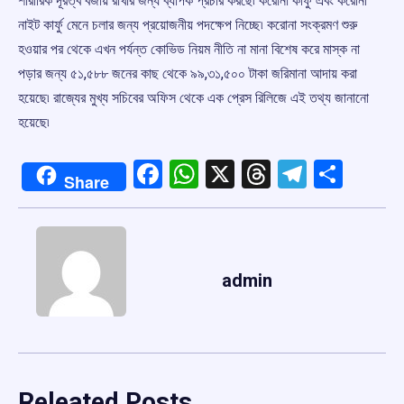
শারীরিক দূরত্ব বজায় রাখার জন্য ব্যাপক প্রচার করছে৷ করোনা কার্ফু এবং করোনা
নাইট কার্ফু মেনে চলার জন্য প্রয়োজনীয় পদক্ষেপ নিচ্ছে৷ করোনা সংক্রমণ শুরু
হওয়ার পর থেকে এখন পর্যন্ত কোভিড নিয়ম নীতি না মানা বিশেষ করে মাস্ক না
পড়ার জন্য ৫১,৫৮৮ জনের কাছ থেকে ৯৯,৩১,৫০০ টাকা জরিমানা আদায় করা
হয়েছে৷ রাজ্যের মুখ্য সচিবের অফিস থেকে এক প্রেস রিলিজে এই তথ্য জানানো
হয়েছে৷
Facebook
WhatsApp
X
Threads
Telegr
Shar
Share
admin
Releated Posts