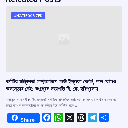
UNCATEGORIZED
কর্ণাটক মন্ত্রিসভা সম্প্রসারণে কেউ ইস্তফা দেননি, দলে কোনও
অসন্তোষ নেই: কংগ্রেস সভাপতি বি. কে. হরিপ্রসাদ
বেঙ্গালুরু, ৪ আগস্ট (আইএএনএস): কর্ণাটকে সাম্প্রতিক মন্ত্রিসভা সম্প্রসারণকে ঘিরে কংগ্রেসের
অন্দরে ব্যাপক অসন্তোষের জল্পনা উড়িয়ে দিয়ে কর্ণাটক প্রদেশ…
F
W
X
T
T
S
Share
a
h
hr
el
h