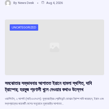
By
News Desk
Aug 4, 2026
ce
at
e
e
ar
b
s
a
gr
e
o
A
d
a
o
p
s
m
UNCATEGORIZED
k
p
সমঝোতার সম্ভাবনায় আপাতত ইরানে হামলা স্থগিত, দাবি
ট্রাম্পের; হরমুজ প্রণালী খুলে দেওয়ার কথাও উল্লেখ
ওয়াশিংটন, ২ আগস্ট (আইএএনএস): যুক্তরাষ্ট্রের প্রেসিডেন্ট ডোনাল্ড ট্রাম্প দাবি করেছেন, ইরান এবং
মধ্যপ্রাচ্যের কয়েকটি দেশের অনুরোধে যুক্তরাষ্ট্র আপাতত…