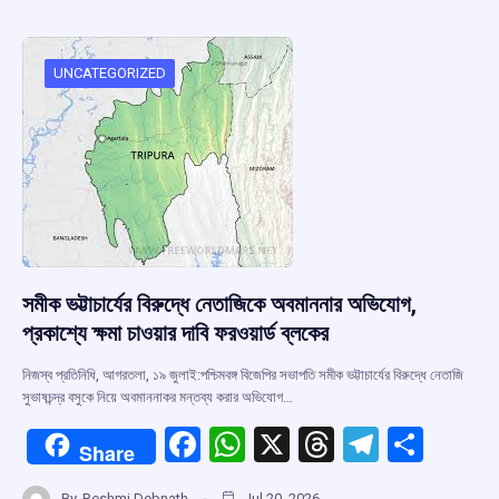
b
s
a
gr
e
o
A
d
a
o
p
s
m
UNCATEGORIZED
k
p
সমীক ভট্টাচার্যের বিরুদ্ধে নেতাজিকে অবমাননার অভিযোগ,
প্রকাশ্যে ক্ষমা চাওয়ার দাবি ফরওয়ার্ড ব্লকের
নিজস্ব প্রতিনিধি, আগরতলা, ১৯ জুলাই:পশ্চিমবঙ্গ বিজেপির সভাপতি সমীক ভট্টাচার্যের বিরুদ্ধে নেতাজি
সুভাষচন্দ্র বসুকে নিয়ে অবমাননাকর মন্তব্য করার অভিযোগ…
F
W
X
T
T
S
Share
a
h
hr
el
h
By
Reshmi Debnath
Jul 20, 2026