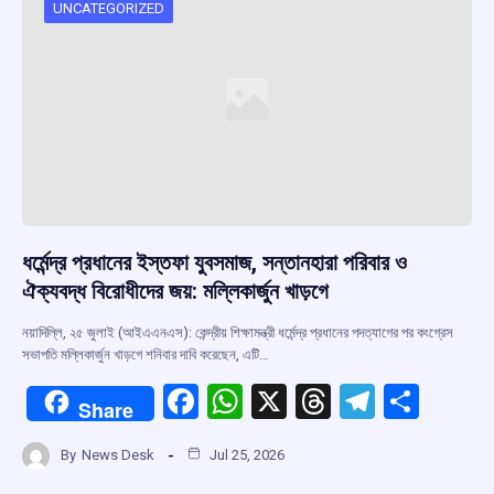
o
p
s
m
UNCATEGORIZED
k
p
ধর্মেন্দ্র প্রধানের ইস্তফা যুবসমাজ, সন্তানহারা পরিবার ও
ঐক্যবদ্ধ বিরোধীদের জয়: মল্লিকার্জুন খাড়গে
নয়াদিল্লি, ২৫ জুলাই (আইএএনএস): কেন্দ্রীয় শিক্ষামন্ত্রী ধর্মেন্দ্র প্রধানের পদত্যাগের পর কংগ্রেস
সভাপতি মল্লিকার্জুন খাড়গে শনিবার দাবি করেছেন, এটি…
F
W
X
T
T
S
Share
a
h
hr
el
h
By
News Desk
Jul 25, 2026
ce
at
e
e
ar