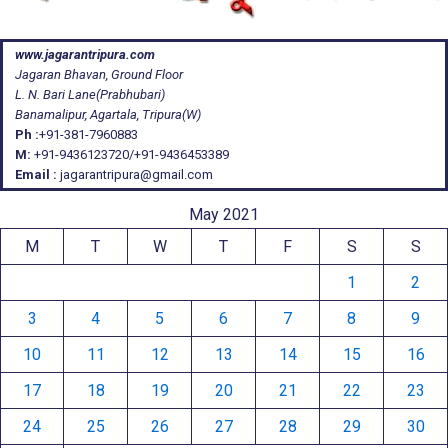
www.jagarantripura.com
Jagaran Bhavan, Ground Floor
L. N. Bari Lane(Prabhubari)
Banamalipur, Agartala, Tripura(W)
Ph :
+91-381-7960883
M:
+91-9436123720/+91-9436453389
Email :
jagarantripura@gmail.com
May 2021
M
T
W
T
F
S
S
1
2
3
4
5
6
7
8
9
10
11
12
13
14
15
16
17
18
19
20
21
22
23
24
25
26
27
28
29
30