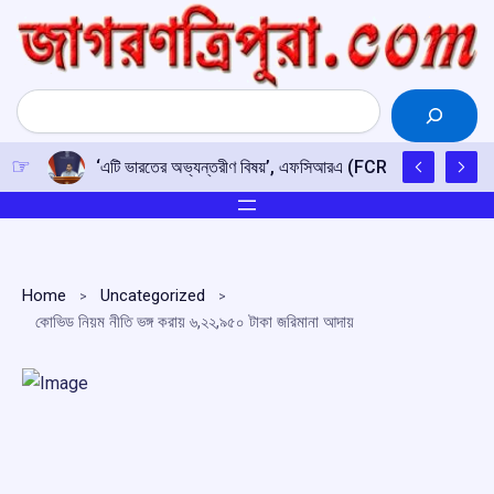
Skip
to
content
Search
‘এটি ভারতের অভ্যন্তরীণ বিষয়’, এফসিআরএ (FCRA) সংশোধনী বিল নিয়ে
Home
Uncategorized
কোভিড নিয়ম নীতি ভঙ্গ করায় ৬,২২,৯৫০ টাকা জরিমানা আদায়