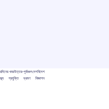
বর
দিনের খবর
উত্তর-পূর্বাঞ্চল
দেশ
বিদেশ
স্থ্য
প্রযুক্তি
ভ্রমণ
বিজ্ঞাপন