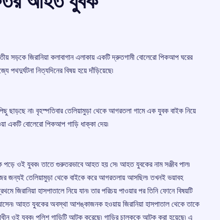
গুরুতর আহত যুবক
াতীয় সড়কে জিরানিয়া কলাবাগান এলাকায় একটি দ্রুতগামী বোলেরো পিকআপ ঘরের
 পথদুর্ঘটনা নিত্যদিনের বিষয় হয়ে দাঁড়িয়েছে৷
িছু ছাড়ছে না৷ বৃহস্পতিবার তেলিয়ামুড়া থেকে আগরতলা গামে এক যুবক বাইক নিয়ে
ওয়া একটি বোলেরো পিকআপ গাড়ি ধাক্কা দেয়৷
 পড়ে ওই যুবক৷ তাতে গুরুতরভাবে আহত হয় সে৷ আহত যুবকের নাম সঞ্জীব পাল৷
৷ কাজের জন্যই তেলিয়ামুড়া থেকে বাইকে করে আগরতলায় আসছিল৷ তখনই ভয়াবহ
প্রথমে জিরানিয়া হাসপাতালে নিয়ে যান৷ তার পরিচয় পাওয়ার পর তিনি ফোনে বিষয়টি
 আসেন৷ আহত যুবকের অবস্থা আশঙ্কাজনক হওয়ায় জিরানিয়া হাসপাতাল থেকে তাকে
িৎসাধীন ওই যুবক৷ পুলিশ গাড়িটি আটক করেছে৷ গাড়ির চালককে আটক করা হয়েছে৷ এ