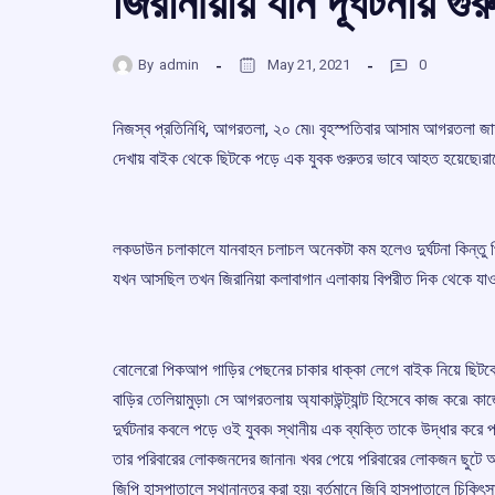
জিরানীয়ায় যান দূর্ঘটনায় 
By
admin
May 21, 2021
0
নিজস্ব প্রতিনিধি, আগরতলা, ২০ মে৷৷ বৃহস্পতিবার আসাম আগরতলা জ
দেখায় বাইক থেকে ছিটকে পড়ে এক যুবক গুরুতর ভাবে আহত হয়েছে৷রাজ্যে
লকডাউন চলাকালে যানবাহন চলাচল অনেকটা কম হলেও দুর্ঘটনা কিন্তু প
যখন আসছিল তখন জিরানিয়া কলাবাগান এলাকায় বিপরীত দিক থেকে যা
বোলেরো পিকআপ গাড়ির পেছনের চাকার ধাক্কা লেগে বাইক নিয়ে ছিটকে
বাড়ির তেলিয়ামুড়া৷ সে আগরতলায় অ্যাকাউন্ট্যান্ট হিসেবে কাজ করে
দুর্ঘটনার কবলে পড়ে ওই যুবক৷ স্থানীয় এক ব্যক্তি তাকে উদ্ধার করে 
তার পরিবারের লোকজনদের জানান৷ খবর পেয়ে পরিবারের লোকজন ছুটে
জিপি হাসপাতালে স্থানান্তর করা হয়৷ বর্তমানে জিবি হাসপাতালে চিক