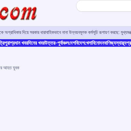
Search
ে অগ্রাধিকার দিয়ে সরকার ধারাবাহিকভাবে নানা উন্নয়নমূলক কর্মসূচি রূপায়ণ করছে: মুখ্যমন্ত্
্রিপুরা
প্রধান খবর
দিনের খবর
উত্তর-পূর্বাঞ্চল
দেশ
বিদেশ
খেলা
বিনোদন
বাণিজ্য
স্বাস্থ্য
প্র
রুতর আহত যুবক