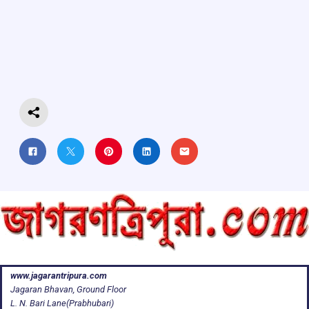
ce
at
e
e
ar
b
s
a
gr
e
o
A
d
a
o
p
s
m
k
p
www.jagarantripura.com
Jagaran Bhavan, Ground Floor
L. N. Bari Lane(Prabhubari)