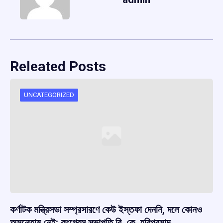
Releated Posts
UNCATEGORIZED
কর্ণাটক মন্ত্রিসভা সম্প্রসারণে কেউ ইস্তফা দেননি, দলে কোনও
অসন্তোষ নেই: কংগ্রেস সভাপতি বি. কে. হরিপ্রসাদ