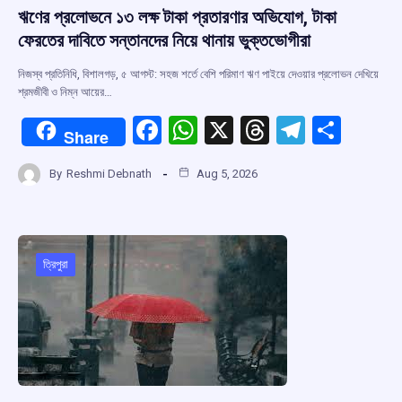
ঋণের প্রলোভনে ১৩ লক্ষ টাকা প্রতারণার অভিযোগ, টাকা
ফেরতের দাবিতে সন্তানদের নিয়ে থানায় ভুক্তভোগীরা
নিজস্ব প্রতিনিধি, বিশালগড়, ৫ আগস্ট: সহজ শর্তে বেশি পরিমাণ ঋণ পাইয়ে দেওয়ার প্রলোভন দেখিয়ে
শ্রমজীবী ও নিম্ন আয়ের…
F
W
X
T
T
S
Share
a
h
hr
el
h
By
Reshmi Debnath
Aug 5, 2026
ce
at
e
e
ar
b
s
a
gr
e
o
A
d
a
o
p
s
m
ত্রিপুরা
k
p