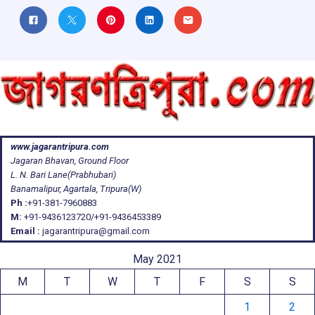
www.jagarantripura.com
Jagaran Bhavan, Ground Floor
L. N. Bari Lane(Prabhubari)
Banamalipur, Agartala, Tripura(W)
Ph :
+91-381-7960883
M:
+91-9436123720/+91-9436453389
Email :
jagarantripura@gmail.com
May 2021
M
T
W
T
F
S
S
1
2