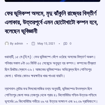
ফের ভূমিকম্প অসমে, মৃদু ঝাঁকুনি রাজ্যের বিস্তীর্ণ
এলাকায়, উত্তরপূর্বে এমন ছোটোখাটো কম্পন হবে,
বলেছেন ভূবিজ্ঞানী
By
admin
May 15, 2021
0
গুয়াহাটি, ১৫ মে (হি.স.) : ফের ভূমিকম্পে কেঁপে ওঠেছে অসমের বিস্তার্ণ অঞ্চল।
শনিবার সকাল ৮টা ৩৩ মিনিট ৫৫ সেকেন্ডে অনুভূত হয় কম্পন। কম্পনের তীব্রতা
ছিল রিখটার স্কেলে ৩.৯। আজকের ভূমিকম্পেরও অভিকেন্দ্ৰ ছিল শোণিতপুর
জেলা। ঘটনায় কোনও ক্ষয়ক্ষতির খবর পাওয়া যায়নি।
ন্যাশনাল সেন্টার ফর সিসমোলোজির তথ্য অনুযায়ী, ভূমিকম্পের উৎসস্থল ছিল
শোণিতপুর জেলা সদর তেজপুর থেকে প্রায় ৪১ কিলোমিটার পশ্চিম-উত্তর-পশ্চিমে
ভূগৰ্ভের ১৬ কিলোমিটার গভীরে ২৬.৭৪ উত্তর অক্ষাংশ এবং ৯২.৩৯ দ্রাঘিমাংশে।