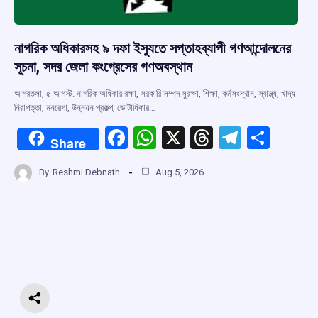
নাগরিক অধিকারসহ ৯ দফা ইস্যুতে সপ্তাহব্যাপী গণআন্দোলনের
সূচনা, সদর জেলা কংগ্রেসের গণঅবস্থান
আগরতলা, ৫ আগস্ট: নাগরিক অধিকার রক্ষা, সরকারি সম্পদ সুরক্ষা, শিক্ষা, কর্মসংস্থান, স্বাস্থ্য, খাদ্য
নিরাপত্তা, মনরেগা, উন্নয়ন প্রকল্প, ভোটাধিকার…
F
W
X
T
T
S
Share
a
h
hr
el
h
By
Reshmi Debnath
Aug 5, 2026
ce
at
e
e
ar
b
s
a
gr
e
o
A
d
a
o
p
s
m
k
p