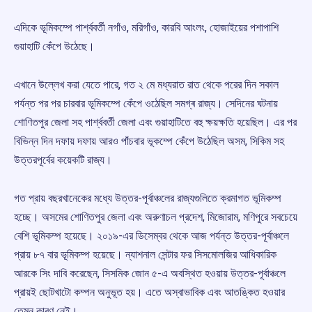
এদিকে ভূমিকম্পে পার্শ্ববর্তী নগাঁও, মরিগাঁও, কারবি আংলং, হোজাইয়ের পশাপাশি
গুয়াহাটি কেঁপে উঠেছে।
এখানে উল্লেখ করা যেতে পারে, গত ২ মে মধ্যরাত রাত থেকে পরের দিন সকাল
পর্যন্ত পর পর চারবার ভূমিকম্পে কেঁপে ওঠেছিল সমগ্ৰ রাজ্য। সেদিনের ঘটনায়
শোণিতপুর জেলা সহ পার্শ্ববর্তী জেলা এবং গুয়াহাটিতে বহু ক্ষয়ক্ষতি হয়েছিল। এর পর
বিভিন্ন দিন দফায় দফায় আরও পাঁচবার ভূকম্পে কেঁপে উঠেছিল অসম, সিকিম সহ
উত্তরপূর্বের কয়েকটি রাজ্য।
গত প্রায় বছরখানেকের মধ্যে উত্তর-পূর্বাঞ্চলের রাজ্যগুলিতে ক্রমাগত ভূমিকম্প
হচ্ছে। অসমের শোণিতপুর জেলা এবং অরুণাচল প্রদেশ, মিজোরাম, মণিপুরে সবচেয়ে
বেশি ভূমিকম্প হয়েছে। ২০১৯-এর ডিসেম্বর থেকে আজ পর্যন্ত উত্তর-পূর্বাঞ্চলে
প্রায় ৮৭ বার ভূমিকম্প হয়েছে। ন্যাশনাল সেন্টার ফর সিসমোলজির আধিকারিক
আরকে সিং দাবি করেছেন, সিসমিক জোন ৫-এ অবস্থিত হওয়ায় উত্তর-পূর্বাঞ্চলে
প্রায়ই ছোটখাটো কম্পন অনুভূত হয়। এতে অস্বাভাবিক এবং আতঙ্কিত হওয়ার
তেমন কারণ নেই।