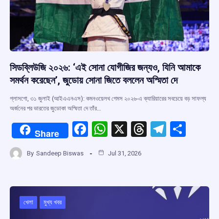
সিডব্লিউজি ২০২৬: ‘এই সোনা যোগীজির জন্যও, যিনি আমাকে
সমর্থন করেছেন’, জুডোয় সোনা জিতে বললেন অস্মিতা দে
গ্লাসগো, ৩১ জুলাই (আইএএনএস): কমনওয়েলথ গেমস ২০২৬-এ ক্যারিয়ারের সবচেয়ে বড় সাফল্য
অর্জনের পর ভারতের জুডোকা অস্মিতা দে তাঁর…
F
W
X
T
T
S
Share
a
h
hr
el
h
By
Sandeep Biswas
Jul 31, 2026
ce
at
e
e
ar
b
s
a
gr
e
o
A
d
a
o
p
s
m
খেলা
মুখ্য খবর