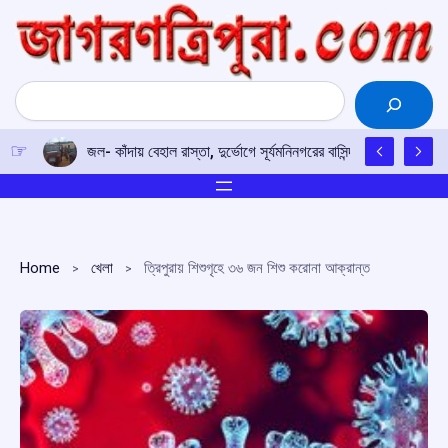
Skip
to
content
Search
জল- কাঁদায় বেহাল রাস্তা, দুর্ভোগে সূর্যমনিনগরের বাসিন্দারা
Home
খেলা
ত্রিপুরায় শিশুগৃহে ৩৬ জন শিশু করোনা আক্রান্ত