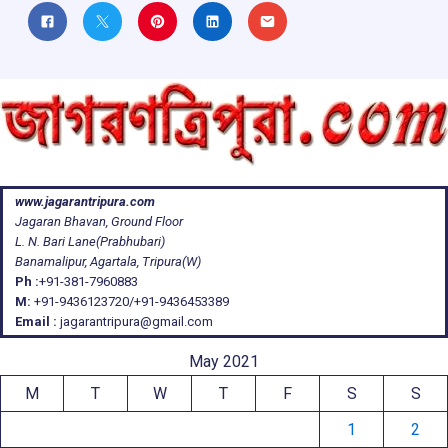
www.jagarantripura.com
Jagaran Bhavan, Ground Floor
L. N. Bari Lane(Prabhubari)
Banamalipur, Agartala, Tripura(W)
Ph :
+91-381-7960883
M:
+91-9436123720/+91-9436453389
Email :
jagarantripura@gmail.com
May 2021
M
T
W
T
F
S
S
1
2