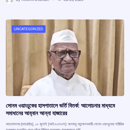
ce
at
e
e
ar
b
s
a
gr
e
o
A
d
a
o
p
s
m
UNCATEGORIZED
k
p
সোনম ওয়াংচুকের হাসপাতালে ভর্তি বিতর্ক: আলোচনার মাধ্যমে
সমাধানের আহ্বান আন্না হাজারের
আহমেদনগর (মহারাষ্ট্র), ১৮ জুলাই (আইএএনএস): জলবায়ু আন্দোলনকারী সোনম ওয়াংচুকের শারীরিক
অবস্থার অবনতির জেরে তাঁকে দিল্লির সফদরজং হাসপাতালে ভর্তি…