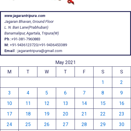
www.jagarantripura.com
Jagaran Bhavan, Ground Floor
L. N. Bari Lane(Prabhubari)
Banamalipur, Agartala, Tripura(W)
Ph :
+91-381-7960883
M:
+91-9436123720/+91-9436453389
Email :
jagarantripura@gmail.com
May 2021
M
T
W
T
F
S
S
1
2
3
4
5
6
7
8
9
10
11
12
13
14
15
16
17
18
19
20
21
22
23
24
25
26
27
28
29
30