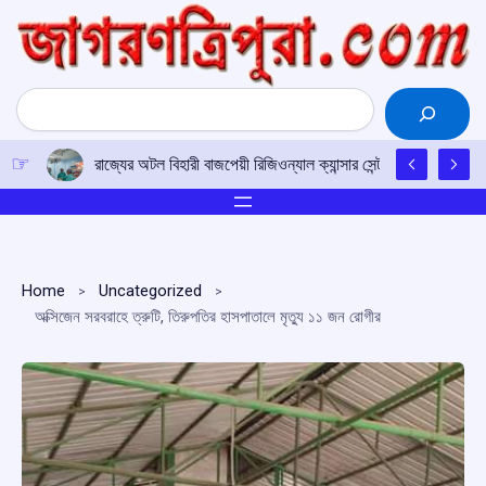
Skip
to
content
Search
রাজ্যের অটল বিহারী বাজপেয়ী রিজিওন্যাল ক্যান্সার সেন্টারে উত্তর-পূর্ব
Home
Uncategorized
অক্সিজেন সরবরাহে ত্রুটি, তিরুপতির হাসপাতালে মৃত্যু ১১ জন রোগীর