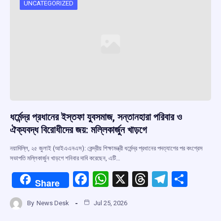
o
p
s
m
UNCATEGORIZED
k
p
ধর্মেন্দ্র প্রধানের ইস্তফা যুবসমাজ, সন্তানহারা পরিবার ও
ঐক্যবদ্ধ বিরোধীদের জয়: মল্লিকার্জুন খাড়গে
নয়াদিল্লি, ২৫ জুলাই (আইএএনএস): কেন্দ্রীয় শিক্ষামন্ত্রী ধর্মেন্দ্র প্রধানের পদত্যাগের পর কংগ্রেস
সভাপতি মল্লিকার্জুন খাড়গে শনিবার দাবি করেছেন, এটি…
F
W
X
T
T
S
Share
a
h
hr
el
h
By
News Desk
Jul 25, 2026
ce
at
e
e
ar