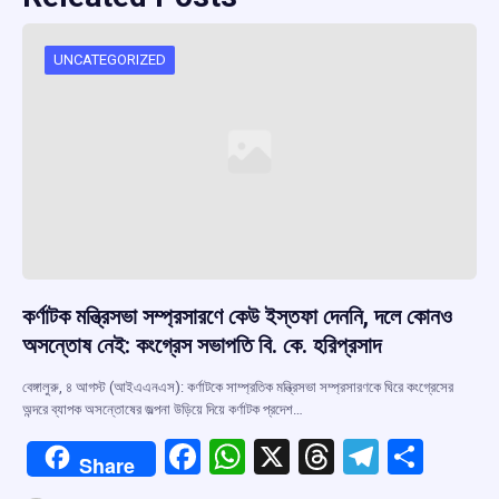
UNCATEGORIZED
কর্ণাটক মন্ত্রিসভা সম্প্রসারণে কেউ ইস্তফা দেননি, দলে কোনও
অসন্তোষ নেই: কংগ্রেস সভাপতি বি. কে. হরিপ্রসাদ
বেঙ্গালুরু, ৪ আগস্ট (আইএএনএস): কর্ণাটকে সাম্প্রতিক মন্ত্রিসভা সম্প্রসারণকে ঘিরে কংগ্রেসের
অন্দরে ব্যাপক অসন্তোষের জল্পনা উড়িয়ে দিয়ে কর্ণাটক প্রদেশ…
F
W
X
T
T
S
Share
a
h
hr
el
h