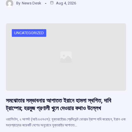
By
News Desk
Aug 4, 2026
ce
at
e
e
ar
b
s
a
gr
e
o
A
d
a
o
p
s
m
UNCATEGORIZED
k
p
সমঝোতার সম্ভাবনায় আপাতত ইরানে হামলা স্থগিত, দাবি
ট্রাম্পের; হরমুজ প্রণালী খুলে দেওয়ার কথাও উল্লেখ
ওয়াশিংটন, ২ আগস্ট (আইএএনএস): যুক্তরাষ্ট্রের প্রেসিডেন্ট ডোনাল্ড ট্রাম্প দাবি করেছেন, ইরান এবং
মধ্যপ্রাচ্যের কয়েকটি দেশের অনুরোধে যুক্তরাষ্ট্র আপাতত…