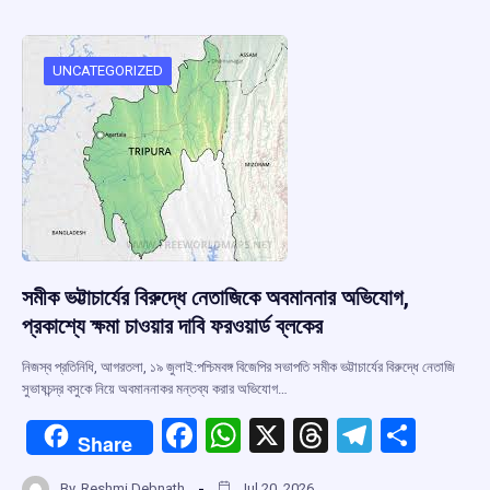
b
s
a
gr
e
o
A
d
a
o
p
s
m
UNCATEGORIZED
k
p
সমীক ভট্টাচার্যের বিরুদ্ধে নেতাজিকে অবমাননার অভিযোগ,
প্রকাশ্যে ক্ষমা চাওয়ার দাবি ফরওয়ার্ড ব্লকের
নিজস্ব প্রতিনিধি, আগরতলা, ১৯ জুলাই:পশ্চিমবঙ্গ বিজেপির সভাপতি সমীক ভট্টাচার্যের বিরুদ্ধে নেতাজি
সুভাষচন্দ্র বসুকে নিয়ে অবমাননাকর মন্তব্য করার অভিযোগ…
F
W
X
T
T
S
Share
a
h
hr
el
h
By
Reshmi Debnath
Jul 20, 2026