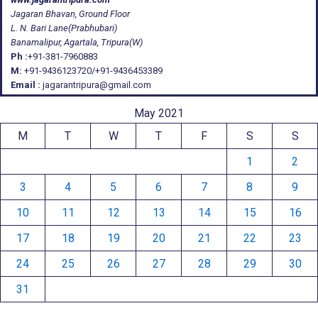
Jagaran Bhavan, Ground Floor
L. N. Bari Lane(Prabhubari)
Banamalipur, Agartala, Tripura(W)
Ph :
+91-381-7960883
M:
+91-9436123720/+91-9436453389
Email :
jagarantripura@gmail.com
May 2021
M
T
W
T
F
S
S
1
2
3
4
5
6
7
8
9
10
11
12
13
14
15
16
17
18
19
20
21
22
23
24
25
26
27
28
29
30
31