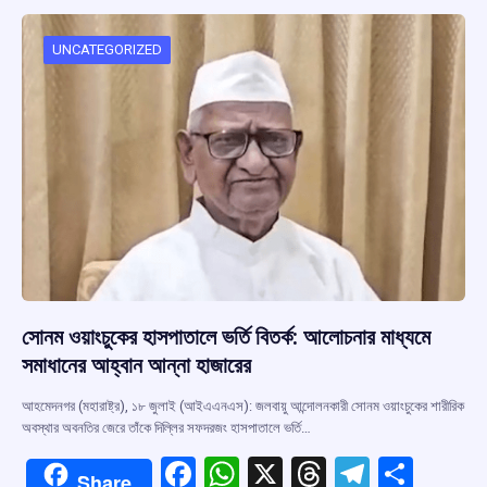
o
A
d
a
o
p
s
m
UNCATEGORIZED
k
p
সোনম ওয়াংচুকের হাসপাতালে ভর্তি বিতর্ক: আলোচনার মাধ্যমে
সমাধানের আহ্বান আন্না হাজারের
আহমেদনগর (মহারাষ্ট্র), ১৮ জুলাই (আইএএনএস): জলবায়ু আন্দোলনকারী সোনম ওয়াংচুকের শারীরিক
অবস্থার অবনতির জেরে তাঁকে দিল্লির সফদরজং হাসপাতালে ভর্তি…
F
W
X
T
T
S
Share