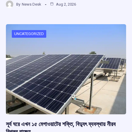
By
News Desk
Aug 2, 2026
ce
at
e
e
ar
b
s
a
gr
e
o
A
d
a
o
p
s
m
UNCATEGORIZED
k
p
সূর্য ঘরে এখন ১৫ মেগাওয়াটের শক্তি, বিদ্যুৎ ব্যবস্থায় নীরব
বিপ্লব রাজ্যে