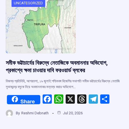
o
p
s
m
UNCATEGORIZED
k
p
সমীক ভট্টাচার্যের বিরুদ্ধে নেতাজিকে অবমাননার অভিযোগ,
প্রকাশ্যে ক্ষমা চাওয়ার দাবি ফরওয়ার্ড ব্লকের
নিজস্ব প্রতিনিধি, আগরতলা, ১৯ জুলাই:পশ্চিমবঙ্গ বিজেপির সভাপতি সমীক ভট্টাচার্যের বিরুদ্ধে নেতাজি
সুভাষচন্দ্র বসুকে নিয়ে অবমাননাকর মন্তব্য করার অভিযোগ…
F
W
X
T
T
S
Share
a
h
hr
el
h
By
Reshmi Debnath
Jul 20, 2026
ce
at
e
e
ar
b
s
a
gr
e