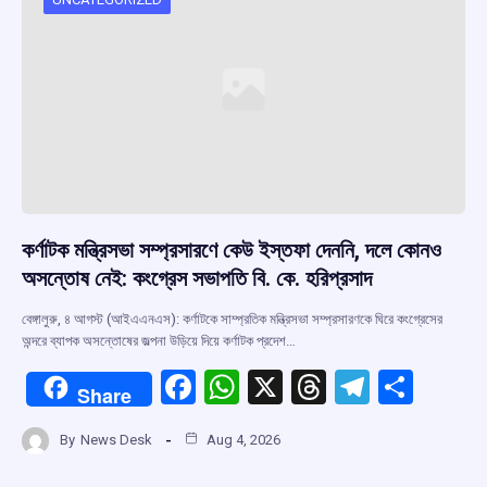
কর্ণাটক মন্ত্রিসভা সম্প্রসারণে কেউ ইস্তফা দেননি, দলে কোনও
অসন্তোষ নেই: কংগ্রেস সভাপতি বি. কে. হরিপ্রসাদ
বেঙ্গালুরু, ৪ আগস্ট (আইএএনএস): কর্ণাটকে সাম্প্রতিক মন্ত্রিসভা সম্প্রসারণকে ঘিরে কংগ্রেসের
অন্দরে ব্যাপক অসন্তোষের জল্পনা উড়িয়ে দিয়ে কর্ণাটক প্রদেশ…
F
W
X
T
T
S
Share
a
h
hr
el
h
By
News Desk
Aug 4, 2026
ce
at
e
e
ar