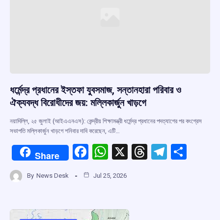
ধর্মেন্দ্র প্রধানের ইস্তফা যুবসমাজ, সন্তানহারা পরিবার ও
ঐক্যবদ্ধ বিরোধীদের জয়: মল্লিকার্জুন খাড়গে
নয়াদিল্লি, ২৫ জুলাই (আইএএনএস): কেন্দ্রীয় শিক্ষামন্ত্রী ধর্মেন্দ্র প্রধানের পদত্যাগের পর কংগ্রেস
সভাপতি মল্লিকার্জুন খাড়গে শনিবার দাবি করেছেন, এটি…
F
W
X
T
T
S
Share
a
h
hr
el
h
By
News Desk
Jul 25, 2026
ce
at
e
e
ar
b
s
a
gr
e
o
A
d
a