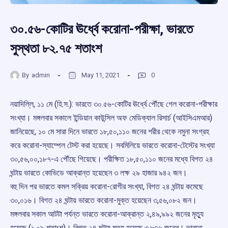
৩০.৫৬-কোটির ঊর্ধ্বে করোনা-পরীক্ষা, ভারতে
সুস্থতা ৮২.৭৫ শতাংশ
By
admin
May 11, 2021
0
নয়াদিল্লি, ১১ মে (হি.স.): ভারতে ৩০.৫৬-কোটির ঊর্ধ্বে পৌঁছে গেল করোনা-পরীক্ষার
সংখ্যা। মঙ্গলবার সকালে ইন্ডিয়ান কাউন্সিল অফ মেডিক্যাল রিসার্চ (আইসিএমআর)
জানিয়েছে, ১০ মে সারা দিনে ভারতে ১৮,৫০,১১০ জনের শরীর থেকে নমুনা সংগ্রহ
করে করোনা-স্যাম্পেল টেস্ট করা হয়েছে। সবমিলিয়ে ভারতে করোনা-টেস্টের সংখ্যা
৩০,৫৬,০০,১৮৭-এ পৌঁছে গিয়েছে। পরীক্ষিত ১৮,৫০,১১০ জনের মধ্যে বিগত ২৪
ঘন্টায় ভারতে কোভিডে আক্রান্ত হয়েছেন ৩ লক্ষ ২৯ হাজার ৯৪২ জন।
বহু দিন পর ভারতে কমল সক্রিয় করোনা-রোগীর সংখ্যা, বিগত ২৪ ঘন্টায় কমেছে
৩০,০১৬। বিগত ২৪ ঘন্টায় ভারতে করোনা-মুক্ত হয়েছেন ৩,৫৬,০৮২ জন।
মঙ্গলবার সকাল আটটা পর্যন্ত ভারতে করোনা-আক্রান্ত ২,৪৯,৯৯২ জনের মৃত্যু
হয়েছে (১.০৯ শতাংশ)। বিগত ২৪ ঘন্টায় মৃত্যু হয়েছে ৩,৮৭৬ জনের। ভারতে