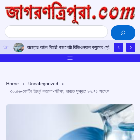
Skip
to
content
Search
রাজ্যের অটল বিহারী বাজপেয়ী রিজিওন্যাল ক্যান্সার সেন্টারে উত্তর-পূর্ব
Home
Uncategorized
৩০.৫৬-কোটির ঊর্ধ্বে করোনা-পরীক্ষা, ভারতে সুস্থতা ৮২.৭৫ শতাংশ