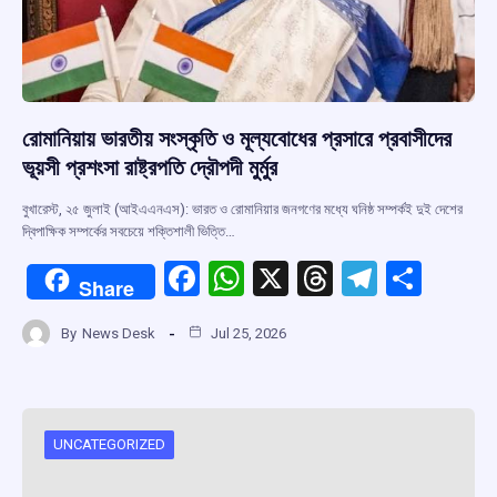
রোমানিয়ায় ভারতীয় সংস্কৃতি ও মূল্যবোধের প্রসারে প্রবাসীদের
ভূয়সী প্রশংসা রাষ্ট্রপতি দ্রৌপদী মুর্মুর
বুখারেস্ট, ২৫ জুলাই (আইএএনএস): ভারত ও রোমানিয়ার জনগণের মধ্যে ঘনিষ্ঠ সম্পর্কই দুই দেশের
দ্বিপাক্ষিক সম্পর্কের সবচেয়ে শক্তিশালী ভিত্তি…
F
W
X
T
T
S
Share
a
h
hr
el
h
By
News Desk
Jul 25, 2026
ce
at
e
e
ar
b
s
a
gr
e
o
A
d
a
o
p
s
m
UNCATEGORIZED
k
p