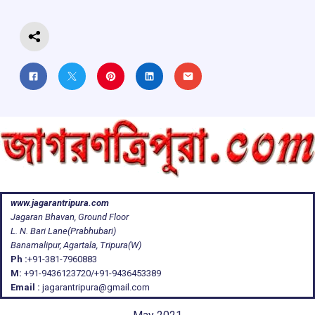
k
p
www.jagarantripura.com
Jagaran Bhavan, Ground Floor
L. N. Bari Lane(Prabhubari)
Banamalipur, Agartala, Tripura(W)
Ph :
+91-381-7960883
M:
+91-9436123720/+91-9436453389
Email :
jagarantripura@gmail.com