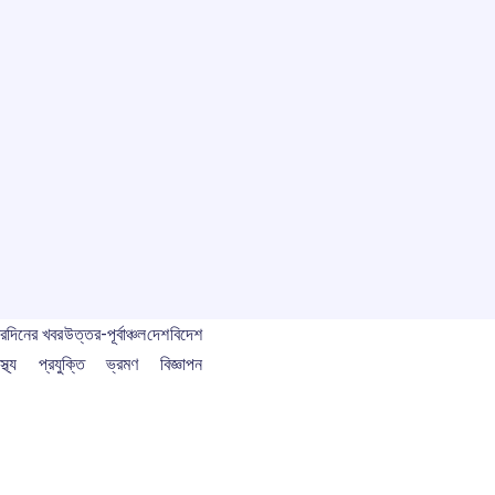
বর
দিনের খবর
উত্তর-পূর্বাঞ্চল
দেশ
বিদেশ
স্থ্য
প্রযুক্তি
ভ্রমণ
বিজ্ঞাপন