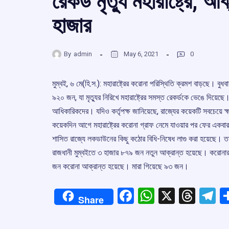
রেকর্ড মৃত্যু মহারাষ্ট্রে, 
হাজার
By
admin
May 6, 2021
0
মুম্বই, ৬ মে(হি.স.): মহারাষ্ট্রের করোনা পরিস্থিতি ক্রমশ বাড়ছে। বুধবা
৯২০ জন, যা মৃত্যুর নিরিখে মহারাষ্ট্রের সমস্ত রেকর্ডকে ভেঙে দিয়েছ
আধিকারিকদের। যদিও কর্তৃপক্ষ জানিয়েছে, রাজ্যের কয়েকটি সবচেয়ে ক্
কয়েকদিন আগে মহারাষ্ট্রের করোনা গ্রাফ নেমে যাওয়ার পর ফের একবার
শাসিত রাজ্যে লকডাউনের কিছু কঠোর বিধি-নিষেধ লাগু করা হয়েছে। তা 
রাজধানী মুম্বইতে ৩ হাজার ৮৭৯ জন নতুন আক্রান্ত হয়েছে। করোনার 
জন করোনা আক্রান্ত হয়েছে। মারা গিয়েছে ৯৩ জন।
Facebook
WhatsApp
X
Thre
T
Share