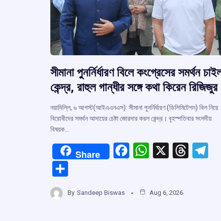
সীমানা পুনর্নির্ধারণ বিলে কংগ্রেসের সমর্থন চাই
কেন্দ্র, রাহুল গান্ধীর সঙ্গে কথা কিরেন রিজিজুর
নয়াদিল্লি, ৬ আগস্ট(আইএএনএস): সীমানা পুনর্নির্ধারণ (ডিলিমিটেশন) বিল নিয়ে
বিরোধীদের সমর্থন আদায়ের চেষ্টা জোরদার করল কেন্দ্র। বৃহস্পতিবার সংসদীয়
বিষয়ক…
F
W
X
T
T
Share
a
h
hr
el
S
ce
at
e
e
h
b
s
a
g
By
Sandeep Biswas
Aug 6, 2026
ar
o
A
d
a
e