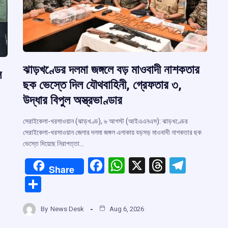
ঝাড়খণ্ডের দলমা জঙ্গলে বড় মাওবাদী নাশকতার
ল
ছক ভেস্তে দিল যৌথবাহিনী, গ্রেফতার ৩,
উদ্ধার বিপুল অস্ত্রভাণ্ডার
সেরাইকেলা-খরসাওয়ান (ঝাড়খণ্ড), ৬ আগস্ট (আইএএনএস): ঝাড়খণ্ডের
সেরাইকেলা-খরসাওয়ান জেলার দলমা জঙ্গল এলাকায় বড়সড় মাওবাদী নাশকতার ছক
ভেস্তে দিয়েছে নিরাপত্তা…
F
W
X
T
T
Share
a
h
hr
el
S
ce
at
e
e
h
r
b
s
a
gr
By
News Desk
Aug 6, 2026
ar