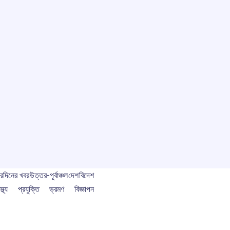
বর
দিনের খবর
উত্তর-পূর্বাঞ্চল
দেশ
বিদেশ
স্থ্য
প্রযুক্তি
ভ্রমণ
বিজ্ঞাপন