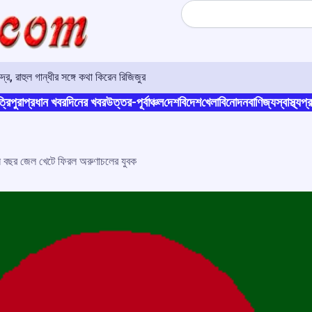
Search
ন্দ্র, রাহুল গান্ধীর সঙ্গে কথা কিরেন রিজিজুর
্রিপুরা
প্রধান খবর
দিনের খবর
উত্তর-পূর্বাঞ্চল
দেশ
বিদেশ
খেলা
বিনোদন
বাণিজ্য
স্বাস্থ্য
প্র
ন বছর জেল খেটে ফিরল অরুণাচলের যুবক