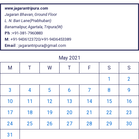
www.jagarantripura.com
Jagaran Bhavan, Ground Floor
L. N. Bari Lane(Prabhubari)
Banamalipur, Agartala, Tripura(W)
Ph :
+91-381-7960883
M:
+91-9436123720/+91-9436453389
Email :
jagarantripura@gmail.com
May 2021
M
T
W
T
F
S
S
1
2
3
4
5
6
7
8
9
10
11
12
13
14
15
16
17
18
19
20
21
22
23
24
25
26
27
28
29
30
31