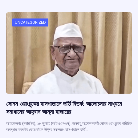
b
s
a
gr
e
o
A
d
a
o
p
s
m
UNCATEGORIZED
k
p
সোনম ওয়াংচুকের হাসপাতালে ভর্তি বিতর্ক: আলোচনার মাধ্যমে
সমাধানের আহ্বান আন্না হাজারের
আহমেদনগর (মহারাষ্ট্র), ১৮ জুলাই (আইএএনএস): জলবায়ু আন্দোলনকারী সোনম ওয়াংচুকের শারীরিক
অবস্থার অবনতির জেরে তাঁকে দিল্লির সফদরজং হাসপাতালে ভর্তি…