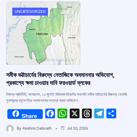
o
A
d
a
o
p
s
m
UNCATEGORIZED
k
p
সমীক ভট্টাচার্যের বিরুদ্ধে নেতাজিকে অবমাননার অভিযোগ,
প্রকাশ্যে ক্ষমা চাওয়ার দাবি ফরওয়ার্ড ব্লকের
নিজস্ব প্রতিনিধি, আগরতলা, ১৯ জুলাই:পশ্চিমবঙ্গ বিজেপির সভাপতি সমীক ভট্টাচার্যের বিরুদ্ধে নেতাজি
সুভাষচন্দ্র বসুকে নিয়ে অবমাননাকর মন্তব্য করার অভিযোগ…
F
W
X
T
T
S
Share
a
h
hr
el
h
By
Reshmi Debnath
Jul 20, 2026
ce
at
e
e
ar