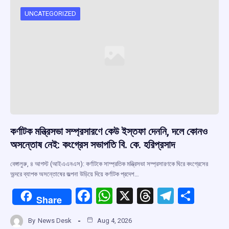
UNCATEGORIZED
কর্ণাটক মন্ত্রিসভা সম্প্রসারণে কেউ ইস্তফা দেননি, দলে কোনও
অসন্তোষ নেই: কংগ্রেস সভাপতি বি. কে. হরিপ্রসাদ
বেঙ্গালুরু, ৪ আগস্ট (আইএএনএস): কর্ণাটকে সাম্প্রতিক মন্ত্রিসভা সম্প্রসারণকে ঘিরে কংগ্রেসের
অন্দরে ব্যাপক অসন্তোষের জল্পনা উড়িয়ে দিয়ে কর্ণাটক প্রদেশ…
F
W
X
T
T
S
Share
a
h
hr
el
h
By
News Desk
Aug 4, 2026
ce
at
e
e
ar