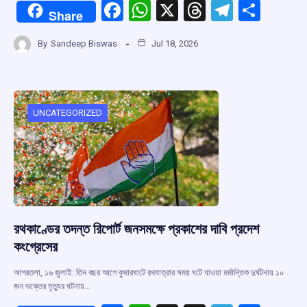
F
W
X
T
T
S
Share
a
h
hr
el
h
By
Sandeep Biswas
Jul 18, 2026
ce
at
e
e
ar
b
s
a
gr
e
o
A
d
a
o
p
s
m
UNCATEGORIZED
k
p
রথকাণ্ডের তদন্ত রিপোর্ট জনসমক্ষে প্রকাশের দাবি প্রদেশ
কংগ্রেসের
আগরতলা, ১৬ জুলাই: তিন বছর আগে কুমারঘাটে রথযাত্রার সময় ঘটে যাওয়া মর্মান্তিক দুর্ঘটনায় ১০
জন ভক্তের মৃত্যুর ঘটনায়…