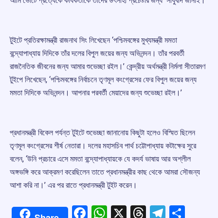
আমি ভোটে প্রত্যেকে কার্যকর্তাকে তাঁদের উৎসাহী প্রচেষ্টার জন্য সাধুবাদ জানাই।“
টুইটে প্রতিরক্ষামন্ত্রী রাজনাথ সিং লিখেছেন ‘পশ্চিমবঙ্গের মুখ্যমন্ত্রী মমতা
বন্দ্যোপাধ্যায় দিদিকে তাঁর দলের বিপুল জয়ের জন্য অভিনন্দন। তাঁর পরবর্তী
রাজনৈতিক জীবনের জন্য আমার শুভেচ্ছা রইল।’ কেন্দ্রীয় অর্থমন্ত্রী নির্মলা সীতারমণ
টুইপে লিখেছেন, ‘পশ্চিমবঙ্গের নির্বাচনে তৃণমূল কংগ্রেসের ফের বিপুল জয়ের জন্য
মমতা দিদিকে অভিনন্দন। আপনার পরবর্তী মেয়াদের জন্য শুভেচ্ছা রইল।’
প্রধানমন্ত্রী বিকেল পর্যন্ত টুইটে শুভেচ্ছা জানানোয় কিছুটা হলেও বিস্মিত ছিলেন
তৃণমূল কংগ্রেসের শীর্ষ নেতারা। দলের মহাসচিব পার্থ চট্টোপাধ্যায় কটাক্ষের সুরে
বলেন, ‘উনি প্রচারে এসে মমতা বন্দ্যোপাধ্যায়কে যে কদর্য ভাষায় আর অশ্লীল
অঙ্গভঙ্গি করে আক্রমণ করেছিলেন তাতে প্রধানমন্ত্রীর কাছ থেকে আমরা সৌজন্য
আশা করি না।’ এর পর রাতে প্রধানমন্ত্রী টুইট করেন।
Facebook
WhatsApp
X
Threads
Telegr
Shar
Share