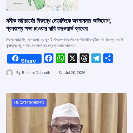
সমীক ভট্টাচার্যের বিরুদ্ধে নেতাজিকে অবমাননার অভিযোগ,
প্রকাশ্যে ক্ষমা চাওয়ার দাবি ফরওয়ার্ড ব্লকের
নিজস্ব প্রতিনিধি, আগরতলা, ১৯ জুলাই:পশ্চিমবঙ্গ বিজেপির সভাপতি সমীক ভট্টাচার্যের বিরুদ্ধে নেতাজি
সুভাষচন্দ্র বসুকে নিয়ে অবমাননাকর মন্তব্য করার অভিযোগ…
F
W
X
T
T
S
Share
a
h
hr
el
h
By
Reshmi Debnath
Jul 20, 2026
ce
at
e
e
ar
b
s
a
gr
e
o
A
d
a
o
p
s
m
UNCATEGORIZED
k
p