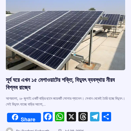
k
p
সূর্য ঘরে এখন ১৫ মেগাওয়াটের শক্তি, বিদ্যুৎ ব্যবস্থায় নীরব
বিপ্লব রাজ্যে
আগরতলা, ২৮ জুলাই:একটি বাড়ির ছাদে কয়েকটি সোলার প্যানেল। সেখান থেকেই তৈরি হচ্ছে বিদ্যুৎ।
সেই বিদ্যুৎ যাচ্ছে বাড়ির আলো,…
F
W
X
T
T
S
Share
a
h
hr
el
h