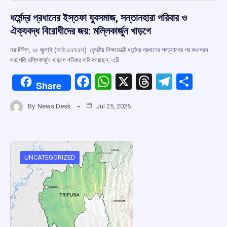
ধর্মেন্দ্র প্রধানের ইস্তফা যুবসমাজ, সন্তানহারা পরিবার ও
ঐক্যবদ্ধ বিরোধীদের জয়: মল্লিকার্জুন খাড়গে
নয়াদিল্লি, ২৫ জুলাই (আইএএনএস): কেন্দ্রীয় শিক্ষামন্ত্রী ধর্মেন্দ্র প্রধানের পদত্যাগের পর কংগ্রেস
সভাপতি মল্লিকার্জুন খাড়গে শনিবার দাবি করেছেন, এটি…
F
W
X
T
T
S
Share
a
h
hr
el
h
By
News Desk
Jul 25, 2026
ce
at
e
e
ar
b
s
a
gr
e
o
A
d
a
o
p
s
m
UNCATEGORIZED
k
p