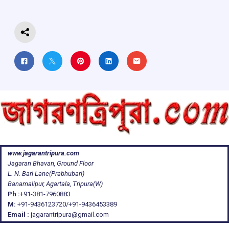
k
p
www.jagarantripura.com
Jagaran Bhavan, Ground Floor
L. N. Bari Lane(Prabhubari)
Banamalipur, Agartala, Tripura(W)
Ph :
+91-381-7960883
M:
+91-9436123720/+91-9436453389
Email :
jagarantripura@gmail.com