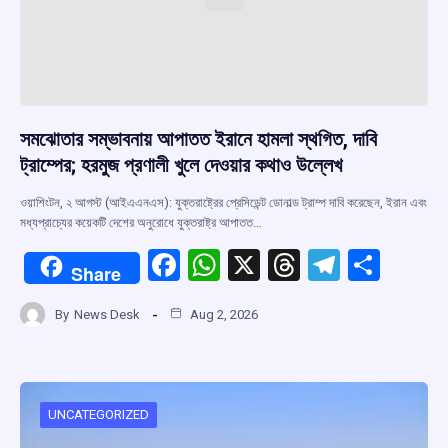
সমঝোতার সম্ভাবনায় আপাতত ইরানে হামলা স্থগিত, দাবি
ট্রাম্পের; হরমুজ প্রণালী খুলে দেওয়ার কথাও উল্লেখ
ওয়াশিংটন, ২ আগস্ট (আইএএনএস): যুক্তরাষ্ট্রের প্রেসিডেন্ট ডোনাল্ড ট্রাম্প দাবি করেছেন, ইরান এবং
মধ্যপ্রাচ্যের কয়েকটি দেশের অনুরোধে যুক্তরাষ্ট্র আপাতত…
F
W
X
T
T
S
Share
a
h
hr
el
h
By
News Desk
Aug 2, 2026
ce
at
e
e
ar
b
s
a
gr
e
o
A
d
a
o
p
s
m
UNCATEGORIZED