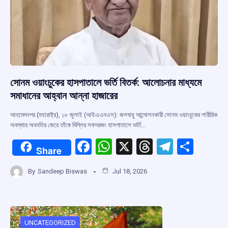
সোনম ওয়াংচুকের হাসপাতালে ভর্তি বিতর্ক: আলোচনার মাধ্যমে
সমাধানের আহ্বান আন্না হাজারের
আহমেদনগর (মহারাষ্ট্র), ১৮ জুলাই (আইএএনএস): জলবায়ু আন্দোলনকারী সোনম ওয়াংচুকের শারীরিক
অবস্থার অবনতির জেরে তাঁকে দিল্লির সফদরজং হাসপাতালে ভর্তি…
F
W
X
T
T
S
Share
a
h
hr
el
h
By
Sandeep Biswas
Jul 18, 2026
ce
at
e
e
ar
b
s
a
gr
e
o
A
d
a
o
p
s
m
UNCATEGORIZED