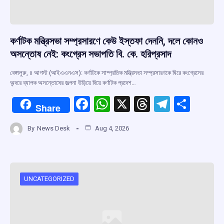
কর্ণাটক মন্ত্রিসভা সম্প্রসারণে কেউ ইস্তফা দেননি, দলে কোনও
অসন্তোষ নেই: কংগ্রেস সভাপতি বি. কে. হরিপ্রসাদ
বেঙ্গালুরু, ৪ আগস্ট (আইএএনএস): কর্ণাটকে সাম্প্রতিক মন্ত্রিসভা সম্প্রসারণকে ঘিরে কংগ্রেসের
অন্দরে ব্যাপক অসন্তোষের জল্পনা উড়িয়ে দিয়ে কর্ণাটক প্রদেশ…
F
W
X
T
T
S
Share
a
h
hr
el
h
By
News Desk
Aug 4, 2026
ce
at
e
e
ar
b
s
a
gr
e
o
A
d
a
o
p
s
m
UNCATEGORIZED
k
p