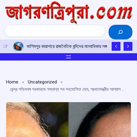
Skip
to
content
Search
কাশিমপুর কারাগারে রাজনৈতিক বন্দিদের মানবাধিকার লঙ্ঘনের অভিযোগ, সর
Home
Uncategorized
কেন্দ্র পশ্চিমবঙ্গ সরকারকে সম্ভাব্য সব সহযোগিতা দেবে, প্রধানমন্ত্রীর আশ্বাস মমতা বন্দ্যোপাধ্যায়কে