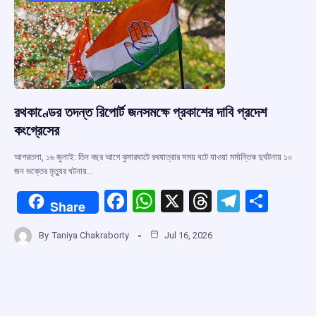
k
p
রথকাণ্ডের তদন্ত রিপোর্ট জনসমক্ষে প্রকাশের দাবি প্রদেশ
কংগ্রেসের
আগরতলা, ১৬ জুলাই: তিন বছর আগে কুমারঘাটে রথযাত্রার সময় ঘটে যাওয়া মর্মান্তিক দুর্ঘটনায় ১০
জন ভক্তের মৃত্যুর ঘটনায়…
F
W
X
T
T
S
Share
a
h
hr
el
h
By
Taniya Chakraborty
Jul 16, 2026
ce
at
e
e
ar
b
s
a
gr
e
o
A
d
a
o
p
s
m