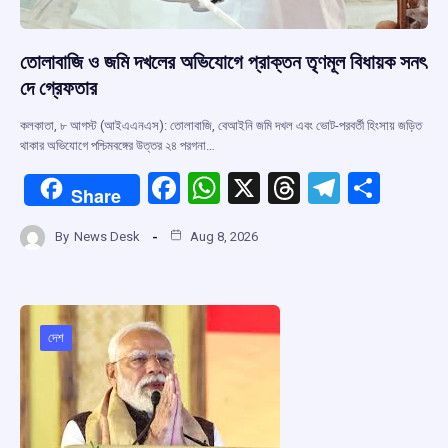
তোলাবাজি ও জমি দখলের অভিযোগে প্রাক্তন তৃণমূল বিধায়ক সনৎ
দে গ্রেফতার
কলকাতা, ৮ আগস্ট (আইএএনএস): তোলাবাজি, বেআইনি জমি দখল এবং ভোট-পরবর্তী হিংসায় জড়িত
থাকার অভিযোগে পশ্চিমবঙ্গের উত্তর ২৪ পরগনা…
F
W
X
T
T
S
Share
a
h
hr
el
h
By
News Desk
Aug 8, 2026
ce
at
e
e
ar
b
s
a
gr
e
o
A
d
a
o
p
s
m
দেশ
k
p