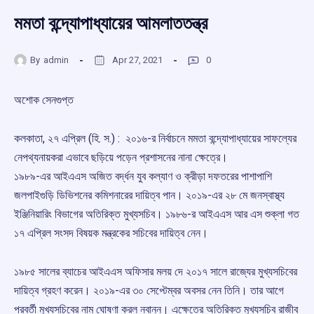
মমতা বন্দ্যোপাধ্যায়ের আমলাততন্ত্র
By
admin
Apr 27, 2021
0
অশোক সেনগুপ্ত
কলকাতা, ২৭ এপ্রিল (হি. স.) : ২০১৬-র নির্বাচনে মমতা বন্দ্যোপাধ্যায়ের সাফল্যের
নেপথ্যনায়করা এভাবে ছড়িয়ে পড়েন প্রশাসনের নানা ক্ষেত্রে।
১৯৮৯-এর আইএএস অজিত বর্দ্ধন যুব কল্যাণ ও ক্রীড়া দফতরের পাশাপাশি
জলপাইগুড়ি ডিভিশনের কমিশনারের দায়িত্ব পান। ২০১৯-এর ২৮ মে জনস্বাস্থ্য
ইঞ্জিনিয়ারিং বিভাগের অতিরিক্ত মুখ্যসচিব। ১৯৮৬-র আইএএস আর এস শুক্লা গত
১৭ এপ্রিল সংসদ বিষয়ক মন্ত্রকের সচিবের দায়িত্ব নেন।
১৯৮৫ সালের ব্যাচের আইএএস অফিসার মলয় দে ২০১৭ সালে রাজ্যের মুখ্যসচিবের
দায়িত্ব গ্রহণ করেন। ২০১৯-এর ৩০ সেপ্টেম্বর অবসর নেন তিনি। তার আগে
পরবর্তী মুখ্যসচিবের নাম ঘোষণা করল নবান্ন। এক্ষেত্রে অতিরিক্ত মুখ্যসচিব রাজীব