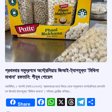
k
p
প্রথমবার সমুদ্রপথে অস্ট্রেলিয়ায় জিআই-ট্যাগযুক্ত ‘মিথিলা
মাখানা’ রফতানি: পীযূষ গোয়েল
নয়াদিল্লি, ৮ আগস্ট (আইএএনএস): প্রথমবারের মতো বিহার থেকে সমুদ্রপথে অস্ট্রেলিয়ায় রফতানি
হল জিআই-ট্যাগযুক্ত ‘মিথিলা মাখানা’। শনিবার কেন্দ্রীয় বাণিজ্য…
F
W
X
T
T
S
Share
a
h
hr
el
h