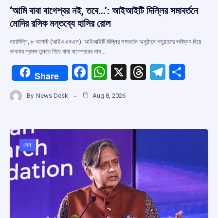
‘আমি বাবা বাগেশ্বর নই, তবে…’: আইআইটি দিল্লির সমাবর্তনে
মোদির রসিক মন্তব্যে হাসির রোল
নয়াদিল্লি, ৮ আগস্ট (আইএএনএস): আইআইটি দিল্লির সমাবর্তন অনুষ্ঠানে পড়ুয়াদের ভবিষ্যৎ নিয়ে
ভাবনার প্রসঙ্গ তুলতে গিয়ে বাবা বাগেশ্বরের নাম…
F
W
X
T
T
S
Share
a
h
hr
el
h
By
News Desk
Aug 8, 2026
ce
at
e
e
ar
b
s
a
gr
e
o
A
d
a
o
p
s
m
দেশ
k
p