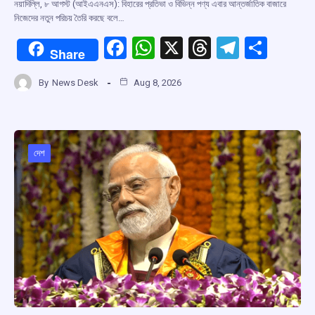
নয়াদিল্লি, ৮ আগস্ট (আইএএনএস): বিহারের প্রতিভা ও বিভিন্ন পণ্য এবার আন্তর্জাতিক বাজারে
নিজেদের নতুন পরিচয় তৈরি করছে বলে…
F
W
X
T
T
S
Share
a
h
hr
el
h
By
News Desk
Aug 8, 2026
ce
at
e
e
ar
b
s
a
gr
e
o
A
d
a
o
p
s
m
দেশ
k
p