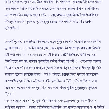
সচিব মনোজ পন্থের নামও উঠে আসছিল। বিশেষত গত লোকসভা নির্বাচনের আগে
স্বরাষ্ট্রসচিব অত্রি ভট্টাচার্যকে সরিয়ে দেওয়ায় রাজ্য সরকার বাড়তি সতর্ক থাকবে
বলে প্রশাসনিক মহলের অনুমান ছিল। তাই রাজ্যের মুখ্য নির্বাচনী আধিকারিকের
দায়িত্ব সামলানো সুনীল গুপ্তকে মুখ্যসচিবের পদে বসানো হতে পারে জল্পনা
ছড়িয়েছিল।
শেষপর্যন্ত গত ১ অক্টোবর পশ্চিমবঙ্গের নতুন মুখ্যসচিব পদে নিয়োজিত হন আলাপন
বন্দ্যোপাধ্যায়। এর ক’দিন আগে ট্যুইট করে মুখ্যমন্ত্রী মমতা বন্দ্যোপাধ্যায় নিজেই
এই কথা জানান। নবান্নের তরফে এই বিষয়ে একটি বিজ্ঞপ্তিও জারি করা হয়।
বিজ্ঞপ্তিতে বলা হয়, বর্তমান মুখ্যসচিব রাজীবা সিনহা আগামী ৩০ সেপ্টেম্বর অবসর
নিচ্ছেন এবং তাঁর জায়গায় রাজ্যের মুখ্যসচিবের দায়িত্ব যায় তৎকালীন স্বরাষ্ট্রসচিব
আলাপন বন্দ্যোপাধ্যায়ের কাছে। আগে পরিবহন, শিল্পের মতো দফতর সামলানোর
পাশাপাশি রাজ্য নির্বাচন কমিশনের দায়িত্বেও ছিলেন তিনি। দীর্ঘ অভিজ্ঞতা এবং
সরকারকে বহু বার নানা সমস্যা থেকে বার করে আনার সুবাদে মুখ্যমন্ত্রীর সুনজরে
ছিলেন।
২০২১-এর মে মাস পর্যন্ত মুখ্যসচিব পদে থাকবেন ১৯৮৭-র ব্যাচের আইএএস
অফিসার আলাপন। রাজ্যে অতিরিক্ত মুখ্যসচিব পদে কর্মরত আমলাদের মধ্যে তিনিই