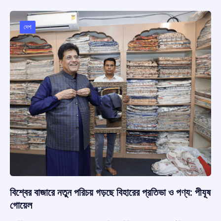
b
s
a
gr
e
o
A
d
a
o
p
s
m
দেশ
k
p
বিশ্বের বাজারে নতুন পরিচয় গড়ছে বিহারের প্রতিভা ও পণ্য: পীযূষ
গোয়েল