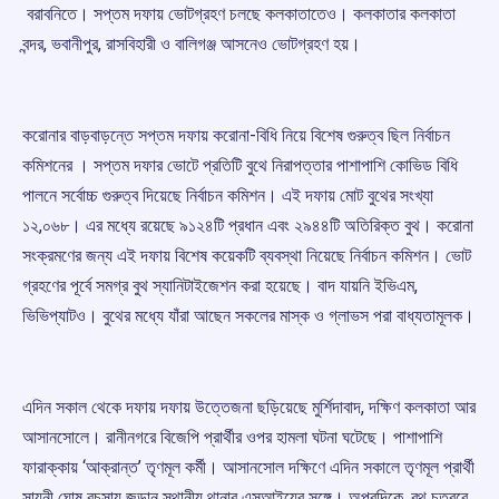
বরাবনিতে। সপ্তম দফায় ভোটগ্রহণ চলছে কলকাতাতেও। কলকাতার কলকাতা
বন্দর, ভবানীপুর, রাসবিহারী ও বালিগঞ্জ আসনেও ভোটগ্রহণ হয়।
করোনার বাড়বাড়ন্তে সপ্তম দফায় করোনা-বিধি নিয়ে বিশেষ গুরুত্ব ছিল নির্বাচন
কমিশনের । সপ্তম দফার ভোটে প্রতিটি বুথে নিরাপত্তার পাশাপাশি কোভিড বিধি
পালনে সর্বোচ্চ গুরুত্ব দিয়েছে নির্বাচন কমিশন। এই দফায় মোট বুথের সংখ্যা
১২,০৬৮। এর মধ্যে রয়েছে ৯১২৪টি প্রধান এবং ২৯৪৪টি অতিরিক্ত বুথ। করোনা
সংক্রমণের জন্য এই দফায় বিশেষ কয়েকটি ব্যবস্থা নিয়েছে নির্বাচন কমিশন। ভোট
গ্রহণের পূর্বে সমগ্র বুথ স্যানিটাইজেশন করা হয়েছে। বাদ যায়নি ইভিএম,
ভিভিপ্যাটও। বুথের মধ্যে যাঁরা আছেন সকলের মাস্ক ও গ্লাভস পরা বাধ্যতামূলক।
এদিন সকাল থেকে দফায় দফায় উত্তেজনা ছড়িয়েছে মুর্শিদাবাদ, দক্ষিণ কলকাতা আর
আসানসোলে। রানীনগরে বিজেপি প্রার্থীর ওপর হামলা ঘটনা ঘটেছে। পাশাপাশি
ফারাক্কায় ‘আক্রান্ত’ তৃণমূল কর্মী। আসানসোল দক্ষিণে এদিন সকালে তৃণমূল প্রার্থী
সায়নী ঘোষ বচসায় জড়ান স্থানীয় থানার এসআইয়ের সঙ্গে। অপরদিকে, বুথ চত্বরে