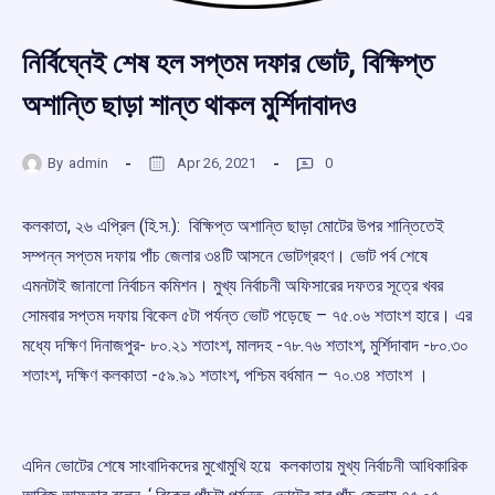
নির্বিঘ্নেই শেষ হল সপ্তম দফার ভোট, বিক্ষিপ্ত
অশান্তি ছাড়া শান্ত থাকল মুর্শিদাবাদও
By
admin
Apr 26, 2021
0
কলকাতা, ২৬ এপ্রিল (হি.স.): বিক্ষিপ্ত অশান্তি ছাড়া মোটের উপর শান্তিতেই
সম্পন্ন সপ্তম দফায় পাঁচ জেলার ৩৪টি আসনে ভোটগ্রহণ। ভোট পর্ব শেষে
এমনটাই জানালো নির্বাচন কমিশন। মুখ্য নির্বাচনী অফিসারের দফতর সূত্রে খবর
সোমবার সপ্তম দফায় বিকেল ৫টা পর্যন্ত ভোট পড়েছে – ৭৫.০৬ শতাংশ হারে। এর
মধ্যে দক্ষিণ দিনাজপুর- ৮০.২১ শতাংশ, মালদহ -৭৮.৭৬ শতাংশ, মুর্শিদাবাদ -৮০.৩০
শতাংশ, দক্ষিণ কলকাতা -৫৯.৯১ শতাংশ, পশ্চিম বর্ধমান – ৭০.৩৪ শতাংশ ।
এদিন ভোটের শেষে সাংবাদিকদের মুখোমুখি হয়ে কলকাতায় মুখ্য নির্বাচনী আধিকারিক