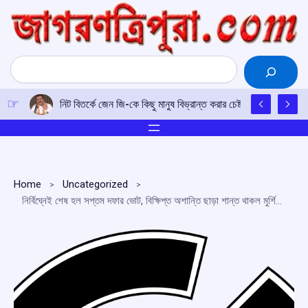
Skip
to
content
Search
নিট বিতর্কে জেন জি-কে কিছু মানুষ বিভ্রান্ত করার চেষ্টা করেছিল: ধর্মেন্দ্র 
Home
Uncategorized
নির্বিঘ্নেই শেষ হল সপ্তম দফার ভোট, বিক্ষিপ্ত অশান্তি ছাড়া শান্ত থাকল মুর্শিদাবাদও