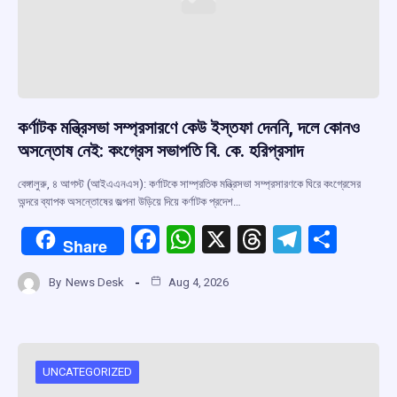
কর্ণাটক মন্ত্রিসভা সম্প্রসারণে কেউ ইস্তফা দেননি, দলে কোনও
অসন্তোষ নেই: কংগ্রেস সভাপতি বি. কে. হরিপ্রসাদ
বেঙ্গালুরু, ৪ আগস্ট (আইএএনএস): কর্ণাটকে সাম্প্রতিক মন্ত্রিসভা সম্প্রসারণকে ঘিরে কংগ্রেসের
অন্দরে ব্যাপক অসন্তোষের জল্পনা উড়িয়ে দিয়ে কর্ণাটক প্রদেশ…
F
W
X
T
T
S
Share
a
h
hr
el
h
By
News Desk
Aug 4, 2026
ce
at
e
e
ar
b
s
a
gr
e
o
A
d
a
o
p
s
m
UNCATEGORIZED