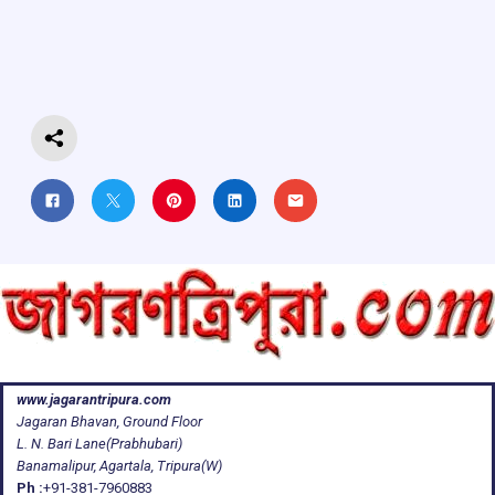
o
A
d
a
o
p
s
m
k
p
www.jagarantripura.com
Jagaran Bhavan, Ground Floor
L. N. Bari Lane(Prabhubari)
Banamalipur, Agartala, Tripura(W)
Ph :
+91-381-7960883