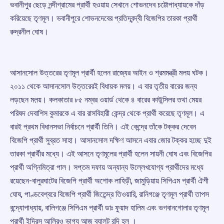
ভবানীপুর ছেড়ে নন্দীগ্রামের প্রার্থী হওয়ায় সেখানে শোভনদেব চট্টোপাধ্যায়কে দাঁড়
করিয়েছে তৃণমূল। ভবানীপুরে শোভনদেবের প্রতিদ্বন্দ্বী বিজেপির তারকা প্রার্থী
রুদ্রনীল ঘোষ।
আসানসোল উত্তরের তৃণমূল প্রার্থী হলেন রাজ্যের আইন ও শ্রমমন্ত্রী মলয় ঘটক।
২০১১ থেকে আসানসোল উত্তরেরই বিধায়ক মলয়। এ বার তৃতীয় বারের জন্য
লড়ছেন মল়য়। কলকাতার ৮৫ নম্বর ওয়ার্ড থেকে ৪ বারের কাউন্সিলর তথা মেয়র
পরিষদ দেবাশিস কুমারকে এ বার রাসবিহারী কেন্দ্র থেকে প্রার্থী করেছে তৃণমূল। এ
বারই প্রথম বিধানসভা নির্বাচনে প্রার্থী তিনি। এই কেন্দ্রে তাঁকে টক্কর দেবেন
বিজেপি প্রার্থী সুব্রত সাহা। আসানসোল দক্ষিণ আসনে এবার জোর টক্কর হচ্ছে দুই
তারকা প্রার্থীর মধ্যে। এই আসনে তৃণমূলের প্রার্থী হলেন সায়নী ঘোষ এবং বিজেপির
প্রার্থী অগ্নিমিত্রা পাল। সপ্তম দফায় অন্যান্য উল্লেখযোগ্য প্রার্থীদের মধ্যে
রয়েছেন-বালুরঘাটের বিজেপি প্রার্থী অশোক লাহিড়ী, জামুড়িয়ায় সিপিএম প্রার্থী ঐশী
ঘোষ, পাণ্ডবেশ্বরে বিজেপি প্রার্থী জিতেন্দ্র তিওয়ারি, রানিগঞ্জে তৃণমূল প্রার্থী তাপস
বন্দ্যোপাধ্যায়, বালিগঞ্জে সিপিএম প্রার্থী ডাঃ ফুয়াদ হালিম এবং ভগবানগোলার তৃণমূল
প্রার্থী ইদ্রিস আলিরও ভাগ্য আজ ব্যালট বন্দি হল ।