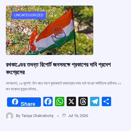
o
A
d
a
o
p
s
m
UNCATEGORIZED
k
p
রথকাণ্ডের তদন্ত রিপোর্ট জনসমক্ষে প্রকাশের দাবি প্রদেশ
কংগ্রেসের
আগরতলা, ১৬ জুলাই: তিন বছর আগে কুমারঘাটে রথযাত্রার সময় ঘটে যাওয়া মর্মান্তিক দুর্ঘটনায় ১০
জন ভক্তের মৃত্যুর ঘটনায়…
F
W
X
T
T
S
Share
a
h
hr
el
h
By
Taniya Chakraborty
Jul 16, 2026
ce
at
e
e
ar
b
s
a
gr
e