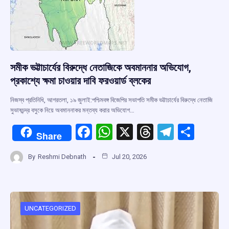
সমীক ভট্টাচার্যের বিরুদ্ধে নেতাজিকে অবমাননার অভিযোগ,
প্রকাশ্যে ক্ষমা চাওয়ার দাবি ফরওয়ার্ড ব্লকের
নিজস্ব প্রতিনিধি, আগরতলা, ১৯ জুলাই:পশ্চিমবঙ্গ বিজেপির সভাপতি সমীক ভট্টাচার্যের বিরুদ্ধে নেতাজি
সুভাষচন্দ্র বসুকে নিয়ে অবমাননাকর মন্তব্য করার অভিযোগ…
F
W
X
T
T
S
Share
a
h
hr
el
h
By
Reshmi Debnath
Jul 20, 2026
ce
at
e
e
ar
b
s
a
gr
e
o
A
d
a
o
p
s
m
UNCATEGORIZED