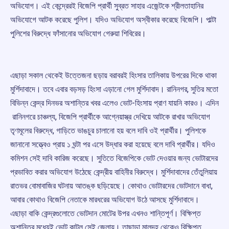
অভিযোগ। এই কেন্দ্রেরই বিজেপি প্রার্থী সুব্রত সাহার এজেন্টকে শ্রীলতাহানির
অভিযোগে আটক করেছে পুলিশ। যদিও অভিযোগ অস্বীকার করেছে বিজেপি। পাল্টা
পুলিশের বিরুদ্ধে ফাঁসানোর অভিযোগ গেরুয়া শিবিরের।
এছাড়া সকাল থেকেই উত্তেজনা ছড়ায় বরাবরই হিংসার তালিকায় উপরের দিকে থাকা
মুর্শিদাবাদে। তবে এবার বড়সড় হিংসা এড়ানো গেল মুর্শিদাবাদ। রানিনগর, সুতির মতো
বিভিন্ন কেন্দ্র দিনভর অশান্তির খবর এলেও ভোট-হিংসায় প্রাণ যায়নি কারও। এদিন
রানিনগরে চাঞ্চল্য, বিজেপি প্রার্থীকে আগ্নেয়াস্ত্র দেখিয়ে আটকে রাখার অভিযোগ
তৃণমূলের বিরুদ্ধে, গাড়িতে ভাঙচুর চালানো হয় বলে দাবি ওই প্রার্থীর। পুলিশকে
জানানো সত্ত্বেও প্রায় ১ ঘন্টা পর এসে উদ্ধার করা হয়েছে বলে দাবি প্রার্থীর। যদিও
কমিশন সেই দাবি কারিজ করেছে। সুতিতে বিজেপিকে ভোট দেওয়ার জন্য ভোটারদের
প্রভাবিত করার অভিযোগ উঠেছে কেন্দ্রীয় বাহিনীর বিরুদ্ধে। মুর্শিদাবাদের তেঁতুলিয়ায়
রাতভর বোমাবাজির ঘটনায় আতঙ্ক ছড়িয়েছে। কোথাও ভোটারদের ভোটদানে বাধা,
আবার কোথাও বিজেপি নেতাকে মারধরের অভিযোগ উঠে আসছে মুর্শিদাবাদে।
এছাড়া বাকি কেন্দ্রগুলোতে ভোটদান মোটের উপর এখনও শান্তিপূর্ণ। বিক্ষিপ্ত
অশান্তির মধ্যেই ভোট কাটল সেই জেলায়। তাছাড়া মালদহ থেকেও বিক্ষিপ্ত