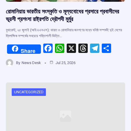
রোমানিয়ায় ভারতীয় সংস্কৃতি ও মূল্যবোধের প্রসারে প্রবাসীদের
ভূয়সী প্রশংসা রাষ্ট্রপতি দ্রৌপদী মুর্মুর
বুখারেস্ট, ২৫ জুলাই (আইএএনএস): ভারত ও রোমানিয়ার জনগণের মধ্যে ঘনিষ্ঠ সম্পর্কই দুই দেশের
দ্বিপাক্ষিক সম্পর্কের সবচেয়ে শক্তিশালী ভিত্তি…
F
W
X
T
T
S
Share
a
h
hr
el
h
By
News Desk
Jul 25, 2026
ce
at
e
e
ar
b
s
a
gr
e
o
A
d
a
o
p
s
m
UNCATEGORIZED
k
p