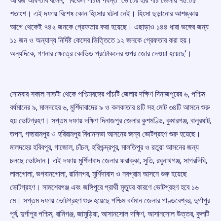
আরিজ আফতাব বলেন, ‘ বিকেল পাঁচটা পর্যন্ত ভোটের হার পাঁচ জেলায় ৭৫.০৫
শতাংশ। এই দফায় বিশেষ কোন হিংসার ঘটনা নেই। হিংসা ছড়ানোর আশঙ্কায়
আগে থেকেই ৭৪২ জনকে গ্রেফতার করা হয়েছে। এছাড়াও ১৪৪ ধারা ভঙ্গের জন্য
১১ জন ও অন্যান্য নির্দিষ্ট কেসের ভিত্তিতে ১২ জনকে গ্রেফতার করা হয়।
অন্যদিকে, গণনার ক্ষেত্রে কোভিড প্রটোকলের ওপর জোর দেওয়া হয়েছে’।
সোমবার সকাল সাতটা থেকে পশ্চিমবঙ্গের পাঁচটি জেলার দক্ষিণ দিনাজপুরের ৬, পশ্চিম
বর্ধমানের ৯, মালদহের ৬, মুর্শিদাবাদের ৯ ও কলকাতার ৪টি সহ মোট ৩৪টি আসনে শুরু
হয় ভোটগ্রহণ। সপ্তম দফায় দক্ষিণ দিনাজপুর জেলার কুশমণ্ডি, কুমারগঞ্জ, বালুরঘাট,
তপন, গঙ্গারামপুর ও হরিরামপুর বিধানসভা আসনের জন্য ভোটগ্রহণ শুরু হয়েছে।
মালদহের হবিবপুর, গাজোল, চাঁচল, হরিশ্চন্দ্রপুর, মালতিপুর ও রতুয়া আসনের জন্য
চলছে ভোটদান। এই দফায় মুর্শিদাবাদ জেলার ফরাক্কা, সুতি, রঘুনাথগঞ্জ, সাগরদিঘি,
লালগোলা, ভগবানগোলা, রানিনগর, মুর্শিদাবাদ ও নবগ্রাম আসনে শুরু হয়েছে
ভোটগ্রহণ। সামশেরগঞ্জ এবং জঙ্গিপুরে প্রার্থী মৃত্যুর কারণে ভোটগ্রহণ হবে ১৬
মে। সপ্তম দফায় ভোটগ্রহণ শুরু হয়েছে পশ্চিম বর্ধমান জেলার পাণ্ডবেশ্বর, দুর্গাপুর
পূর্ব, দুর্গাপুর পশ্চিম, রানিগঞ্জ, জামুড়িয়া, আসানসোল দক্ষিণ, আসানসোল উত্তর, কুলটি