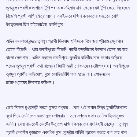
তৃণমূলের প্রতীক লাগানো টুপি পরা এক মহিলার মাথা থেকে সেই টুপি কেড়ে নিয়েছেন
বিজেপি প্রার্থী অগ্নিমিত্রা পাল। একইভাবে দক্ষিণ কলকাতায় সবচেয়ে বেশি
উত্তেজনা ছিল হাইভোল্টেজ ভবানীপুরে।
এদিন কলকাতা বন্দরে তৃণমূল প্রার্থী ফিরহাদ হাকিমকে ঘিরে জয় শ্রীরাম স্লোগান
তোলে বিজেপি। পাল্টা ভবানীপুরের বিজেপি প্রার্থী রুদ্রনীলের উদ্দেশে তোলা হয় জয়
বাংলা স্লোগান। এদিন সকালে ভবানীপুরে কেন্দ্রীয় বাহিনীর সঙ্গে বচসায় জড়িয়ে
পড়েন তৃণমূল প্রার্থী তথা রাজ্যের বিদায়ী মন্ত্রী শোভনদেব চট্টোপাধ্যায়। ভবানীপুরের
তৃণমূল প্রার্থীর অভিযোগ, বুথে কোভিডবিধি মানা হচ্ছে না। শোভনদেব
চট্টোপাধ্যায়ের নিশানায় কমিশন।
ভোট দিলেন মুখ্যমন্ত্রী মমতা বন্দ্যোপাধ্যায়। বেলা ৪টে নাগাদ মিত্র ইন্সটিটিউশনের
বুথে গিয়ে ভোট দেন মমতা বন্দ্যোপাধ্যায়। তবে সপ্তম দফার ভোটও হিংসামুক্ত
হয়নি। বেলা বাড়তেই ভোটের উত্তাপ দক্ষিণ কলকাতার রাসবিহারী কেন্দ্রে। তৃণমূল
প্রার্থী দেবাশীষ কুমারকে একাধিক বুথে কেন্দ্রীয় বাহিনী প্রবেশ করতে বাধা দেয় বলে