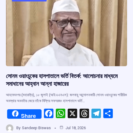
o
p
s
m
k
p
সোনম ওয়াংচুকের হাসপাতালে ভর্তি বিতর্ক: আলোচনার মাধ্যমে
সমাধানের আহ্বান আন্না হাজারের
আহমেদনগর (মহারাষ্ট্র), ১৮ জুলাই (আইএএনএস): জলবায়ু আন্দোলনকারী সোনম ওয়াংচুকের শারীরিক
অবস্থার অবনতির জেরে তাঁকে দিল্লির সফদরজং হাসপাতালে ভর্তি…
F
W
X
T
T
S
Share
a
h
hr
el
h
By
Sandeep Biswas
Jul 18, 2026
ce
at
e
e
ar