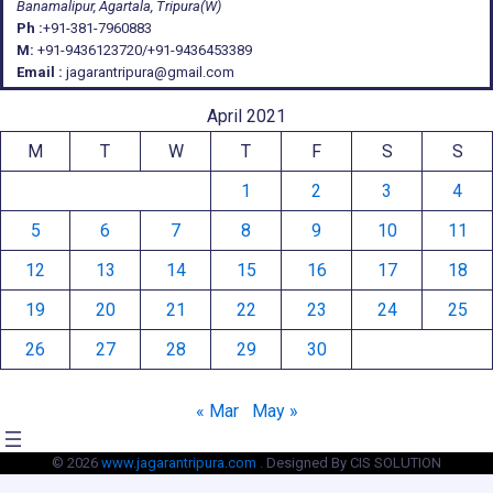
Banamalipur, Agartala, Tripura(W)
Ph :
+91-381-7960883
M:
+91-9436123720/+91-9436453389
Email :
jagarantripura@gmail.com
April 2021
M
T
W
T
F
S
S
1
2
3
4
5
6
7
8
9
10
11
12
13
14
15
16
17
18
19
20
21
22
23
24
25
26
27
28
29
30
« Mar
May »
© 2026
www.jagarantripura.com .
Designed By CIS SOLUTION