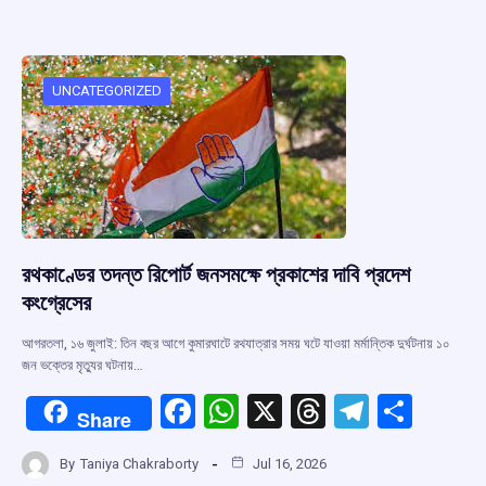
b
s
a
gr
e
o
A
d
a
o
p
s
m
UNCATEGORIZED
k
p
রথকাণ্ডের তদন্ত রিপোর্ট জনসমক্ষে প্রকাশের দাবি প্রদেশ
কংগ্রেসের
আগরতলা, ১৬ জুলাই: তিন বছর আগে কুমারঘাটে রথযাত্রার সময় ঘটে যাওয়া মর্মান্তিক দুর্ঘটনায় ১০
জন ভক্তের মৃত্যুর ঘটনায়…
F
W
X
T
T
S
Share
a
h
hr
el
h
By
Taniya Chakraborty
Jul 16, 2026
ce
at
e
e
ar