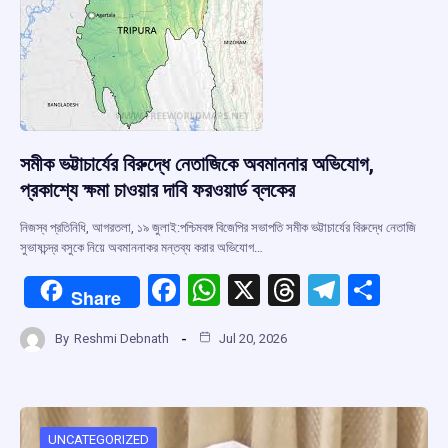
সমীক ভট্টাচার্যের বিরুদ্ধে নেতাজিকে অবমাননার অভিযোগ,
প্রকাশ্যে ক্ষমা চাওয়ার দাবি ফরওয়ার্ড ব্লকের
নিজস্ব প্রতিনিধি, আগরতলা, ১৯ জুলাই:পশ্চিমবঙ্গ বিজেপির সভাপতি সমীক ভট্টাচার্যের বিরুদ্ধে নেতাজি
সুভাষচন্দ্র বসুকে নিয়ে অবমাননাকর মন্তব্য করার অভিযোগ…
F
W
X
T
T
S
Share
a
h
hr
el
h
By
Reshmi Debnath
Jul 20, 2026
ce
at
e
e
ar
b
s
a
gr
e
o
A
d
a
UNCATEGORIZED