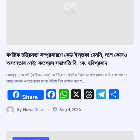
কর্ণাটক মন্ত্রিসভা সম্প্রসারণে কেউ ইস্তফা দেননি, দলে কোনও
অসন্তোষ নেই: কংগ্রেস সভাপতি বি. কে. হরিপ্রসাদ
বেঙ্গালুরু, ৪ আগস্ট (আইএএনএস): কর্ণাটকে সাম্প্রতিক মন্ত্রিসভা সম্প্রসারণকে ঘিরে কংগ্রেসের
অন্দরে ব্যাপক অসন্তোষের জল্পনা উড়িয়ে দিয়ে কর্ণাটক প্রদেশ…
F
W
X
T
T
S
Share
a
h
hr
el
h
By
News Desk
Aug 4, 2026
ce
at
e
e
ar
b
s
a
gr
e
o
A
d
a