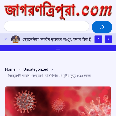
Skip
to
content
Search
স্লোভেনিয়ায় ভারতীয় দূতাবাসে ভাঙচুর, ঘটনার তীব্র নিন্দা নয়াদিল্লির; দোষ
Home
Uncategorized
নিয়ন্ত্রণেই করোনা-সংক্রমণ, আমেরিকায় ২৪ ঘন্টায় মৃত্যু ৮৯৬ জনের