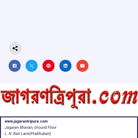
b
s
a
gr
e
o
A
d
a
o
p
s
m
k
p
www.jagarantripura.com
Jagaran Bhavan, Ground Floor
L. N. Bari Lane(Prabhubari)