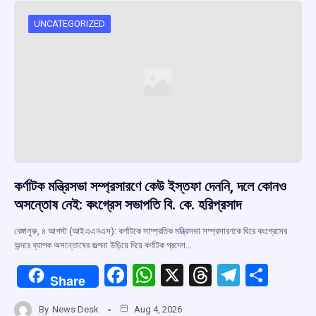
UNCATEGORIZED
কর্ণাটক মন্ত্রিসভা সম্প্রসারণে কেউ ইস্তফা দেননি, দলে কোনও
অসন্তোষ নেই: কংগ্রেস সভাপতি বি. কে. হরিপ্রসাদ
বেঙ্গালুরু, ৪ আগস্ট (আইএএনএস): কর্ণাটকে সাম্প্রতিক মন্ত্রিসভা সম্প্রসারণকে ঘিরে কংগ্রেসের
অন্দরে ব্যাপক অসন্তোষের জল্পনা উড়িয়ে দিয়ে কর্ণাটক প্রদেশ…
F
W
X
T
T
S
Share
a
h
hr
el
h
By
News Desk
Aug 4, 2026