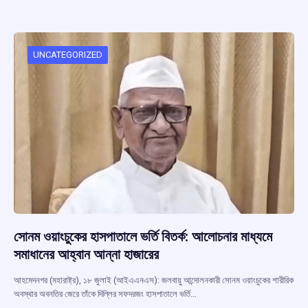
b
s
a
gr
e
o
A
d
a
o
p
s
m
UNCATEGORIZED
k
p
সোনম ওয়াংচুকের হাসপাতালে ভর্তি বিতর্ক: আলোচনার মাধ্যমে
সমাধানের আহ্বান আন্না হাজারের
আহমেদনগর (মহারাষ্ট্র), ১৮ জুলাই (আইএএনএস): জলবায়ু আন্দোলনকারী সোনম ওয়াংচুকের শারীরিক
অবস্থার অবনতির জেরে তাঁকে দিল্লির সফদরজং হাসপাতালে ভর্তি…