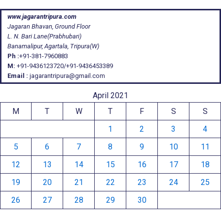
www.jagarantripura.com
Jagaran Bhavan, Ground Floor
L. N. Bari Lane(Prabhubari)
Banamalipur, Agartala, Tripura(W)
Ph :
+91-381-7960883
M:
+91-9436123720/+91-9436453389
Email :
jagarantripura@gmail.com
April 2021
M
T
W
T
F
S
S
1
2
3
4
5
6
7
8
9
10
11
12
13
14
15
16
17
18
19
20
21
22
23
24
25
26
27
28
29
30