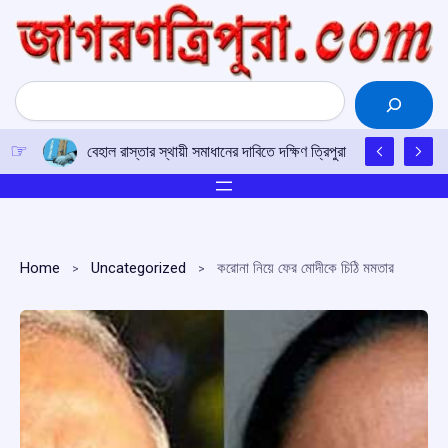
Skip
to
content
Search
বেহাল রাস্তার স্থায়ী সমাধানের দাবিতে দক্ষিণ ত্রিপুরা যুব কংগ্রেসের ডেপ
Home
Uncategorized
করোনা নিয়ে ফের মোদীকে চিঠি মমতার