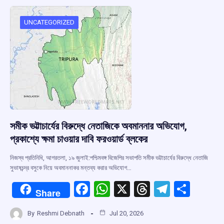
o
A
d
a
o
p
s
m
UNCATEGORIZED
k
p
সমীক ভট্টাচার্যের বিরুদ্ধে নেতাজিকে অবমাননার অভিযোগ,
প্রকাশ্যে ক্ষমা চাওয়ার দাবি ফরওয়ার্ড ব্লকের
নিজস্ব প্রতিনিধি, আগরতলা, ১৯ জুলাই:পশ্চিমবঙ্গ বিজেপির সভাপতি সমীক ভট্টাচার্যের বিরুদ্ধে নেতাজি
সুভাষচন্দ্র বসুকে নিয়ে অবমাননাকর মন্তব্য করার অভিযোগ…
F
W
X
T
T
S
Share
a
h
hr
el
h
By
Reshmi Debnath
Jul 20, 2026
ce
at
e
e
ar