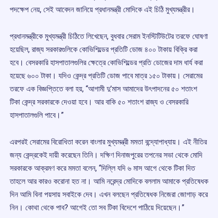
পদক্ষেপ নেয়, সেই আবেদন জানিয়ে প্রধানমন্ত্রী মোদিকে এই চিঠি মুখ্যমন্ত্রীর।
প্রধানমন্ত্রীকে মুখ্যমন্ত্রী চিঠিতে লিখেছেন, বুধবার সেরাম ইনস্টিটিউটের তরফে ঘোষণা
হয়েছিল, রাজ্য সরকারগুলিকে কোভিশিল্ডের প্রতিটি ডোজ ৪০০ টাকায় বিক্রি করা
হবে। বেসরকারি হাসপাতালগুলির ক্ষেত্রে কোভিশিল্ডের প্রতি ডোজের দাম ধার্য করা
হয়েছে ৬০০ টাকা। যদিও কেন্দ্র প্রতিটি ডোজ পাবে মাত্র ১৫০ টাকায়। সেরামের
তরফে এক বিজ্ঞপ্তিতে বলা হয়, “আগামী দু’মাস আমাদের উৎপাদনের ৫০ শতাংশ
টিকা কেন্দ্র সরকারকে দেওয়া হবে। আর বাকি ৫০ শতাংশ রাজ্য ও বেসরকারি
হাসপাতালগুলি পাবে।”
এরপরই সেরামের বিরোধিতা করেন বাংলার মুখ্যমন্ত্রী মমতা বন্দ্যোপাধ্যায়। এই নীতির
জন্য কেন্দ্রকেই দায়ী করেছেন তিনি। দক্ষিণ দিনাজপুরের তপনের সভা থেকে মোদি
সরকারকে আক্রমণ করে মমতা বলেন, “দিল্লি যদি ৬ মাস আগে থেকে টিকা দিত
তাহলে আর কারও করোনা হত না। আমি নরেন্দ্র মোদিকে বললাম আমাকে প্রতিষেধক
দিন আমি বিনা পয়সায় সবাইকে দেব। এখন বলছেন প্রতিষেধক নিজেরা জোগাড় করে
নিন। কোথা থেকে পাব? আগেই তো সব টিকা বিদেশে পাঠিয়ে দিয়েছেন।”