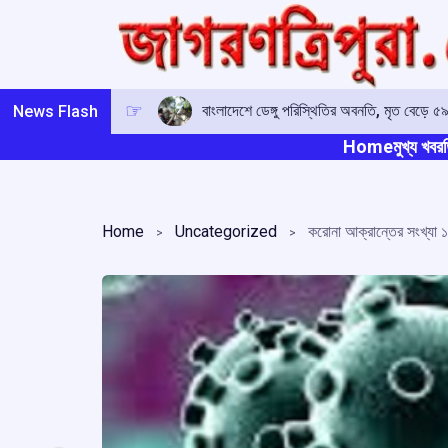
Skip
to
content
বাংলাদেশে ডেঙ্গু পরিস্থিতির অবনতি, মৃত বেড়ে ৫৯
News Flash
Home
মুখ্য খবর
ত
Home
Uncategorized
করোনা আক্রান্তের সংখ্যা ১ ল