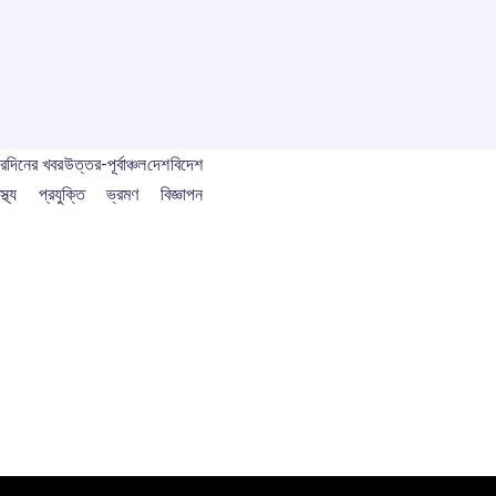
বর
দিনের খবর
উত্তর-পূর্বাঞ্চল
দেশ
বিদেশ
স্থ্য
প্রযুক্তি
ভ্রমণ
বিজ্ঞাপন