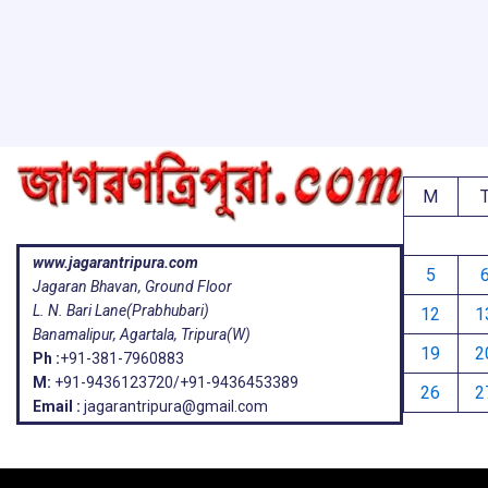
k
p
M
www.jagarantripura.com
5
Jagaran Bhavan, Ground Floor
L. N. Bari Lane(Prabhubari)
12
1
Banamalipur, Agartala, Tripura(W)
19
2
Ph :
+91-381-7960883
M:
+91-9436123720/+91-9436453389
26
2
Email :
jagarantripura@gmail.com