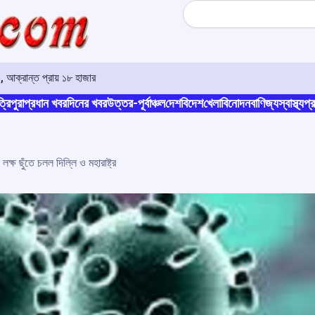
Search
, আক্রান্ত প্রায় ১৮ হাজার
্রিপুরা
প্রধান খবর
দিনের খবর
উত্তর-পূর্বাঞ্চল
দেশ
বিদেশ
খেলা
বিনোদন
বাণিজ্য
স্বাস্থ্য
প্র
ক্ষ ছুঁতে চলল দিল্লি ও মহারাষ্ট্র