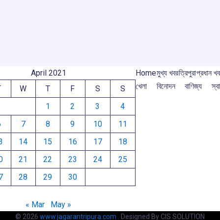
e
o
p
s
m
k
p
April 2021
Home
মুখ্য খবর
ত্রিপুরা
প্রধান খ
খেলা
বিনোদন
বাণিজ্য
স্বা
T
W
T
F
S
S
1
2
3
4
6
7
8
9
10
11
3
14
15
16
17
18
0
21
22
23
24
25
7
28
29
30
« Mar
May »
© 2026
www.jagarantripura.com .
Designed By CIS SOLUTION