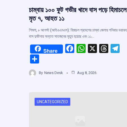
চাম্বায় ১০০ ফুট গভীর খাদে বাস পড়ে হিমাচলে
মৃত ৭, আহত ১১
শিমলা, ৮ আগস্ট (আইএএনএস): হিমাচল প্রদেশের চাম্বা জেলায় শনিবার ভয়াবহ
বাস দুর্ঘটনায় অন্তত সাতজনের মৃত্যু হয়েছে এবং ১১…
F
W
X
T
T
Share
a
h
hr
el
S
ce
at
e
e
h
b
s
a
g
By
News Desk
Aug 8, 2026
ar
o
A
d
a
e
o
p
s
k
p
UNCATEGORIZED