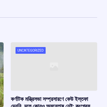
UNCATEGORIZED
কর্ণাটক মন্ত্রিসভা সম্প্রসারণে কেউ ইস্তফা
দেননি, দলে কোনও অসন্তোষ নেই: কংগ্রেস