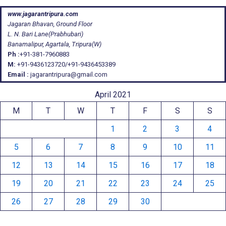
www.jagarantripura.com
Jagaran Bhavan, Ground Floor
L. N. Bari Lane(Prabhubari)
Banamalipur, Agartala, Tripura(W)
Ph :
+91-381-7960883
M:
+91-9436123720/+91-9436453389
Email :
jagarantripura@gmail.com
April 2021
M
T
W
T
F
S
S
1
2
3
4
5
6
7
8
9
10
11
12
13
14
15
16
17
18
19
20
21
22
23
24
25
26
27
28
29
30