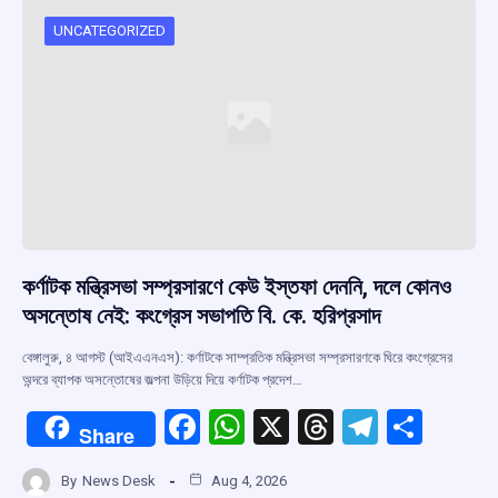
UNCATEGORIZED
কর্ণাটক মন্ত্রিসভা সম্প্রসারণে কেউ ইস্তফা দেননি, দলে কোনও
অসন্তোষ নেই: কংগ্রেস সভাপতি বি. কে. হরিপ্রসাদ
বেঙ্গালুরু, ৪ আগস্ট (আইএএনএস): কর্ণাটকে সাম্প্রতিক মন্ত্রিসভা সম্প্রসারণকে ঘিরে কংগ্রেসের
অন্দরে ব্যাপক অসন্তোষের জল্পনা উড়িয়ে দিয়ে কর্ণাটক প্রদেশ…
F
W
X
T
T
S
Share
a
h
hr
el
h
By
News Desk
Aug 4, 2026
ce
at
e
e
ar