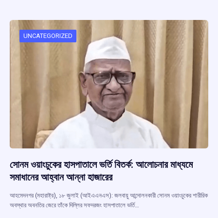
b
s
a
gr
e
o
A
d
a
o
p
s
m
UNCATEGORIZED
k
p
সোনম ওয়াংচুকের হাসপাতালে ভর্তি বিতর্ক: আলোচনার মাধ্যমে
সমাধানের আহ্বান আন্না হাজারের
আহমেদনগর (মহারাষ্ট্র), ১৮ জুলাই (আইএএনএস): জলবায়ু আন্দোলনকারী সোনম ওয়াংচুকের শারীরিক
অবস্থার অবনতির জেরে তাঁকে দিল্লির সফদরজং হাসপাতালে ভর্তি…