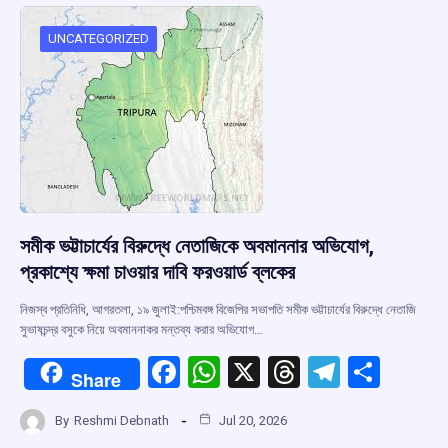
o
A
d
a
o
p
s
m
UNCATEGORIZED
k
p
সমীক ভট্টাচার্যের বিরুদ্ধে নেতাজিকে অবমাননার অভিযোগ,
প্রকাশ্যে ক্ষমা চাওয়ার দাবি ফরওয়ার্ড ব্লকের
নিজস্ব প্রতিনিধি, আগরতলা, ১৯ জুলাই:পশ্চিমবঙ্গ বিজেপির সভাপতি সমীক ভট্টাচার্যের বিরুদ্ধে নেতাজি
সুভাষচন্দ্র বসুকে নিয়ে অবমাননাকর মন্তব্য করার অভিযোগ…
F
W
X
T
T
S
Share
a
h
hr
el
h
By
Reshmi Debnath
Jul 20, 2026
ce
at
e
e
ar