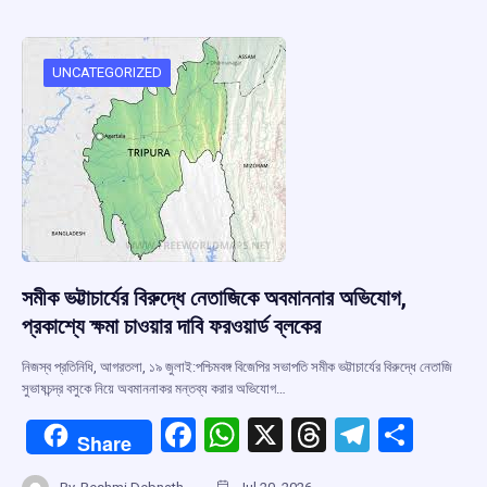
b
s
a
gr
e
o
A
d
a
o
p
s
m
UNCATEGORIZED
k
p
সমীক ভট্টাচার্যের বিরুদ্ধে নেতাজিকে অবমাননার অভিযোগ,
প্রকাশ্যে ক্ষমা চাওয়ার দাবি ফরওয়ার্ড ব্লকের
নিজস্ব প্রতিনিধি, আগরতলা, ১৯ জুলাই:পশ্চিমবঙ্গ বিজেপির সভাপতি সমীক ভট্টাচার্যের বিরুদ্ধে নেতাজি
সুভাষচন্দ্র বসুকে নিয়ে অবমাননাকর মন্তব্য করার অভিযোগ…
F
W
X
T
T
S
Share
a
h
hr
el
h