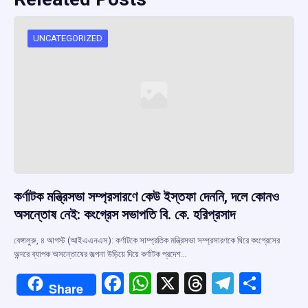
UNCATEGORIZED
কর্ণাটক মন্ত্রিসভা সম্প্রসারণে কেউ ইস্তফা দেননি, দলে কোনও
অসন্তোষ নেই: কংগ্রেস সভাপতি বি. কে. হরিপ্রসাদ
বেঙ্গালুরু, ৪ আগস্ট (আইএএনএস): কর্ণাটকে সাম্প্রতিক মন্ত্রিসভা সম্প্রসারণকে ঘিরে কংগ্রেসের
অন্দরে ব্যাপক অসন্তোষের জল্পনা উড়িয়ে দিয়ে কর্ণাটক প্রদেশ…
F
W
X
T
T
S
Share
a
h
hr
el
h