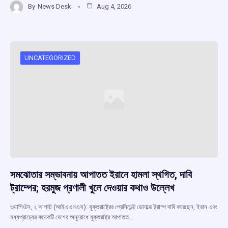
By
News Desk
Aug 4, 2026
ce
at
e
e
ar
b
s
a
gr
e
o
A
d
a
o
p
s
m
UNCATEGORIZED
k
p
সমঝোতার সম্ভাবনায় আপাতত ইরানে হামলা স্থগিত, দাবি
ট্রাম্পের; হরমুজ প্রণালী খুলে দেওয়ার কথাও উল্লেখ
ওয়াশিংটন, ২ আগস্ট (আইএএনএস): যুক্তরাষ্ট্রের প্রেসিডেন্ট ডোনাল্ড ট্রাম্প দাবি করেছেন, ইরান এবং
মধ্যপ্রাচ্যের কয়েকটি দেশের অনুরোধে যুক্তরাষ্ট্র আপাতত…