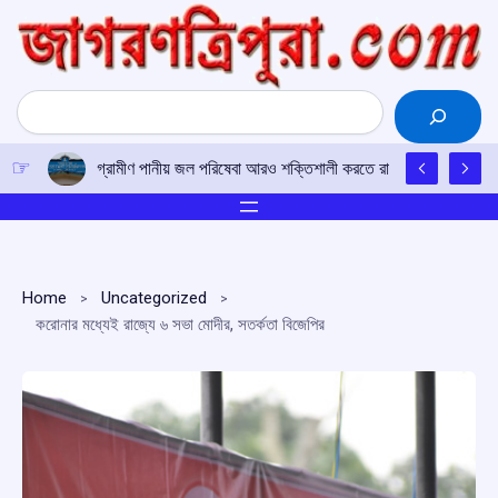
Skip
to
content
Search
গ্রামীণ পানীয় জল পরিষেবা আরও শক্তিশালী করতে রাজ্যের নতুন অপারেশন 
Home
Uncategorized
করোনার মধ্যেই রাজ্যে ৬ সভা মোদীর, সতর্কতা বিজেপির