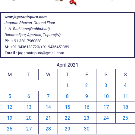
www.jagarantripura.com
Jagaran Bhavan, Ground Floor
L. N. Bari Lane(Prabhubari)
Banamalipur, Agartala, Tripura(W)
Ph :
+91-381-7960883
M:
+91-9436123720/+91-9436453389
Email :
jagarantripura@gmail.com
April 2021
M
T
W
T
F
S
S
1
2
3
4
5
6
7
8
9
10
11
12
13
14
15
16
17
18
19
20
21
22
23
24
25
26
27
28
29
30