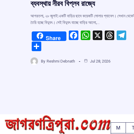
ব্যবস্থায় নীরব বিপ্লব রাজ্যে
আগরতলা, ২৮ জুলাই:একটি বাড়ির ছাদে কয়েকটি সোলার প্যানেল। সেখান থেকে
তৈরি হচ্ছে বিদ্যুৎ। সেই বিদ্যুৎ যাচ্ছে বাড়ির আলো,…
F
W
X
T
T
Share
a
h
hr
el
S
ce
at
e
e
h
b
s
a
g
By
Reshmi Debnath
Jul 28, 2026
ar
o
A
d
a
e
o
p
s
k
p
M