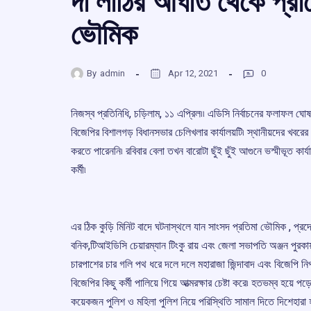
দা লাঠির আঘাত থেকে প্রাণ
ভৌমিক
By
admin
Apr 12, 2021
0
নিজস্ব প্রতিনিধি, চড়িলাম, ১১ এপ্রিল৷৷ এডিসি নির্বাচনের ফলাফল ঘ
বিজেপির বিশালগড় বিধানসভার চেলিখলার কার্যালয়টি৷ স্থানীয়দের খবরের য
করতে পারেননি৷ রবিবার বেলা তখন বারোটা ছুঁই ছুঁই আগুনে ভস্মীভূত কার
কর্মী৷
এর ঠিক কুড়ি মিনিট বাদে ঘটনাস্থলে যান সাংসদ প্রতিমা ভৌমিক , প্রদ
বনিক,টিআইডিসি চেয়ারম্যান টিংকু রায় এবং জেলা সভাপতি অঞ্জন পুরকায়
চারপাশের চার গলি পথ ধরে দলে দলে মহারাজা জিন্দাবাদ এবং বিজেপি ন
বিজেপির কিছু কর্মী পালিয়ে গিয়ে আত্মরক্ষার চেষ্টা করে৷ হতভম্ব হয়ে
কয়েকজন পুলিশ ও মহিলা পুলিশ নিয়ে পরিস্থিতি সামাল দিতে দিশেহারা 