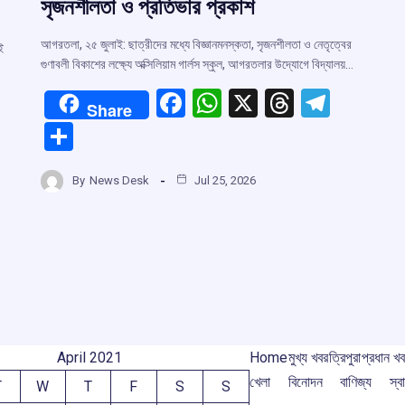
সৃজনশীলতা ও প্রতিভার প্রকাশ
আগরতলা, ২৫ জুলাই: ছাত্রীদের মধ্যে বিজ্ঞানমনস্কতা, সৃজনশীলতা ও নেতৃত্বের
ই
গুণাবলী বিকাশের লক্ষ্যে অক্সিলিয়াম গার্লস স্কুল, আগরতলার উদ্যোগে বিদ্যালয়…
F
W
X
T
T
Share
a
h
hr
el
S
ce
at
e
e
h
b
s
a
gr
By
News Desk
Jul 25, 2026
r
ar
o
A
d
a
e
o
p
s
m
m
k
p
April 2021
Home
মুখ্য খবর
ত্রিপুরা
প্রধান খ
খেলা
বিনোদন
বাণিজ্য
স্বা
T
W
T
F
S
S