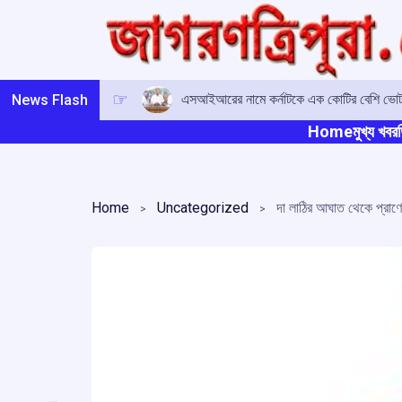
Skip
to
content
এসআইআরের নামে কর্নাটকে এক কোটির বেশি ভোটারে
News Flash
Home
মুখ্য খবর
ত
Home
Uncategorized
দা লাঠির আঘাত থেকে প্রাণে