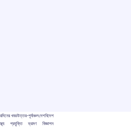
বর
দিনের খবর
উত্তর-পূর্বাঞ্চল
দেশ
বিদেশ
স্থ্য
প্রযুক্তি
ভ্রমণ
বিজ্ঞাপন