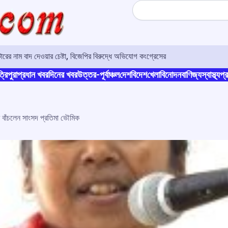
Search
র নাম বাদ দেওয়ার চেষ্টা, বিজেপির বিরুদ্ধে অভিযোগ কংগ্রেসের
্রিপুরা
প্রধান খবর
দিনের খবর
উত্তর-পূর্বাঞ্চল
দেশ
বিদেশ
খেলা
বিনোদন
বাণিজ্য
স্বাস্থ্য
প্র
 বাঁচলেন সাংসদ প্রতিমা ভৌমিক