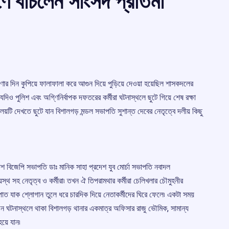
ে বাঁচলেন সাংসদ প্রতিমা
োষণার দিন কুপিয়ে ফালাফালা করে আগুন দিয়ে পুড়িয়ে দেওয়া হয়েছিল শাসকদলের
দিও পুলিশ এবং অগ্ণিনির্বাপক দফতরের কর্মীরা ঘটনাস্থলে ছুটে গিয়ে শেষ রক্ষা
্যালয়টি দেখতে ছুটে যান বিশালগড় মন্ডল সভাপতি সুশান্ত দেবের নেতৃত্বে দলীয় কিছু
েশ বিজেপি সভাপতি ডাঃ মানিক সাহা প্রদেশ যুব মোর্চা সভাপতি নবাদল
স্থ সহ নেতৃত্ব ও কর্মীরা৷ তখন ঐ তিপরামথার কর্মীরা চেলিখলার চৌমুহনীর
িপাত যাক শ্লোগান তুলে ধরে চারদিক দিয়ে নেতাকর্মীদের ঘিরে ফেলে৷ একটা সময়
 পড়েন ঘটনাস্থলে থাকা বিশালগড় থানার একমাত্র অফিসার রাজু ভৌমিক, সামান্য
হয়ে যান৷