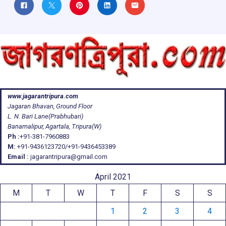
www.jagarantripura.com
Jagaran Bhavan, Ground Floor
L. N. Bari Lane(Prabhubari)
Banamalipur, Agartala, Tripura(W)
Ph :
+91-381-7960883
M:
+91-9436123720/+91-9436453389
Email :
jagarantripura@gmail.com
April 2021
M
T
W
T
F
S
S
1
2
3
4