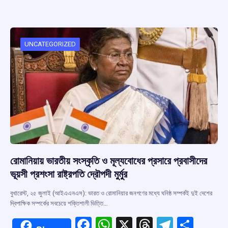
ce
at
e
e
ar
b
s
a
gr
e
o
A
d
a
o
p
s
m
UNCATEGORIZED
k
p
রোমানিয়ায় ভারতীয় সংস্কৃতি ও মূল্যবোধের প্রসারে প্রবাসীদের
ভূয়সী প্রশংসা রাষ্ট্রপতি দ্রৌপদী মুর্মুর
বুখারেস্ট, ২৫ জুলাই (আইএএনএস): ভারত ও রোমানিয়ার জনগণের মধ্যে ঘনিষ্ঠ সম্পর্কই দুই দেশের
দ্বিপাক্ষিক সম্পর্কের সবচেয়ে শক্তিশালী ভিত্তি…
F
W
X
T
T
S