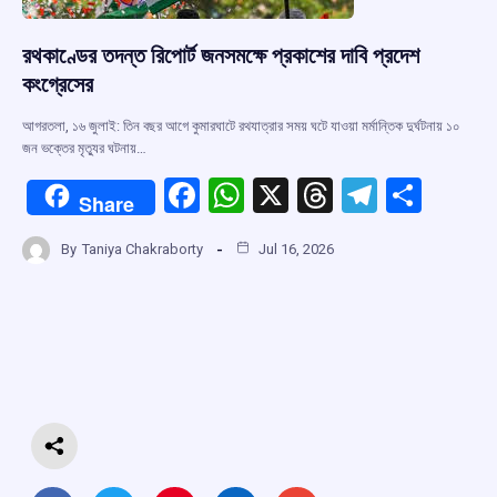
রথকাণ্ডের তদন্ত রিপোর্ট জনসমক্ষে প্রকাশের দাবি প্রদেশ
কংগ্রেসের
আগরতলা, ১৬ জুলাই: তিন বছর আগে কুমারঘাটে রথযাত্রার সময় ঘটে যাওয়া মর্মান্তিক দুর্ঘটনায় ১০
জন ভক্তের মৃত্যুর ঘটনায়…
F
W
X
T
T
S
Share
a
h
hr
el
h
By
Taniya Chakraborty
Jul 16, 2026
ce
at
e
e
ar
b
s
a
gr
e
o
A
d
a
o
p
s
m
k
p