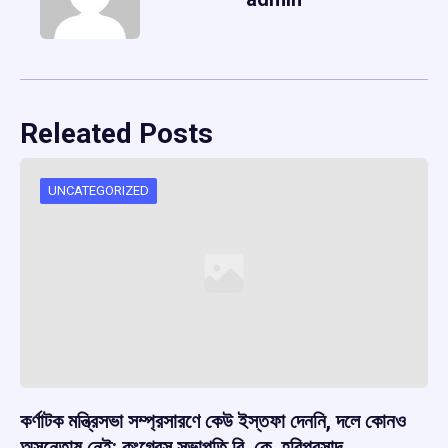
Releated Posts
UNCATEGORIZED
কর্ণাটক মন্ত্রিসভা সম্প্রসারণে কেউ ইস্তফা দেননি, দলে কোনও
অসন্তোষ নেই: কংগ্রেস সভাপতি বি. কে. হরিপ্রসাদ