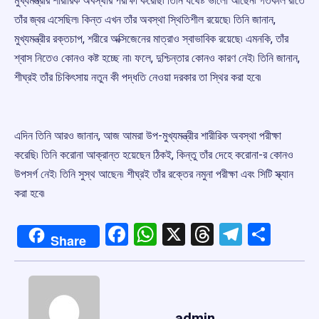
মুখ্যমন্ত্রীর শারীরিক অবস্থার পরীক্ষা করেছি৷ তিনি যথেষ্ট ভালো আছেন৷ গতকাল রাতে
তাঁর জ্বর এসেছিল৷ কিন্ত এখন তাঁর অবস্থা স্থিতিশীল রয়েছে৷ তিনি জানান,
মুখ্যমন্ত্রীর রক্তচাপ, শরীরে অক্সিজেনের মাত্রাও স্বাভাবিক রয়েছে৷ এমনকি, তাঁর
শ্বাস নিতেও কোনও কষ্ট হচ্ছে না৷ ফলে, দুশ্চিন্তার কোনও কারণ নেই৷ তিনি জানান,
শীঘ্রই তাঁর চিকিৎসায় নতুন কী পদ্ধতি নেওয়া দরকার তা স্থির করা হবে৷
এদিন তিনি আরও জানান, আজ আমরা উপ-মুখ্যমন্ত্রীর শারীরিক অবস্থা পরীক্ষা
করেছি৷ তিনি করোনা আক্রান্ত হয়েছেন ঠিকই, কিন্তু তাঁর দেহে করোনা-র কোনও
উপসর্গ নেই৷ তিনি সুস্থ আছেন৷ শীঘ্রই তাঁর রক্তের নমুনা পরীক্ষা এবং সিটি স্ক্যান
করা হবে৷
Facebook
WhatsApp
X
Threads
Telegr
Shar
Share
admin