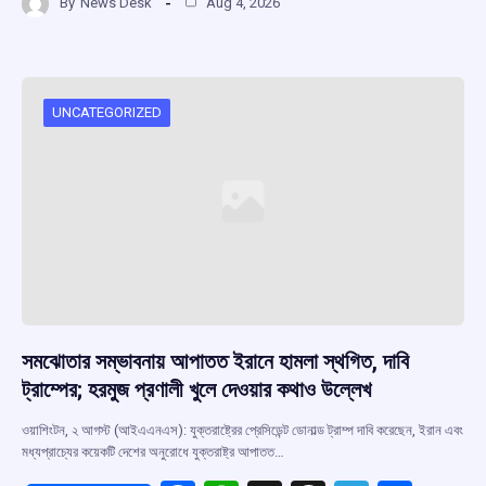
By
News Desk
Aug 4, 2026
ce
at
e
e
ar
b
s
a
gr
e
o
A
d
a
o
p
s
m
UNCATEGORIZED
k
p
সমঝোতার সম্ভাবনায় আপাতত ইরানে হামলা স্থগিত, দাবি
ট্রাম্পের; হরমুজ প্রণালী খুলে দেওয়ার কথাও উল্লেখ
ওয়াশিংটন, ২ আগস্ট (আইএএনএস): যুক্তরাষ্ট্রের প্রেসিডেন্ট ডোনাল্ড ট্রাম্প দাবি করেছেন, ইরান এবং
মধ্যপ্রাচ্যের কয়েকটি দেশের অনুরোধে যুক্তরাষ্ট্র আপাতত…