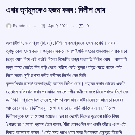
এবার তৃণমূলকেও হজম করব : দিলীপ ঘোষ
By
admin
Apr 9, 2021
0
জলপাইগুড়ি, ৯ এপ্রিল (হি. স.) : সিপিএম কংগ্রেসকে হজম করেছি। এবার
তৃণমূলকেও হজম করব। শুক্রবার সকালে জলপাইগুড়ি শহরের পান্ডাপাড়া এলাকায় চা
চক্রে যোগ দিয়ে এই বার্তাই দিলেন বিজেপির রাজ্য সভাপতি দিলীপ ঘোষ। পাশপাশি
মানুষ যাতে ভোটের দিন বাড়ি থেকে বেরিয়ে ভোট কেন্দ্র পর্যন্ত যেতে পারেন সেই
দিকে সজাগ দৃষ্টি রাখতে দলীয় কর্মীদের নির্দেশ দেন তিনি।
বৃহস্পতিবার রাতেই জলপাইগুড়ি আসেন দিলীপ ঘোষ। শহরের ক্লাব রোডের একটি
হোটেলে রাত্রিবাস করার পর এদিন সকালে দলীয় কর্মীদের সঙ্গে নিয়ে প্রাতর্ভ্রমণে বের
হন তিনি। প্রাতর্ভ্রমণ শেষে পান্ডাপাড়া এলাকার একটি চায়ের দোকানে চা চক্রের
আসরে যোগ দেন দিলীপবাবু। দেখা যায়, চা দোকানি বাকিদের লাল চা দিলেও
দিলীপবাবুকে দুধ চা দেওয়া হয়েছে। দুধ চা দেখেই নিজের পুরোনো চর্চিত বিষয়
‘গোরুর দুধে সোনা’ প্রসঙ্গ টেনে বলেন, ‘যাঁরা কোনওদিন দুধ খাননি তাঁরাও এখন এই
বিষয়ে আলোচনা করেন।’ সেই সময় পাশে থাকা সদর বিধানসভা কেন্দ্রের বিজেপি