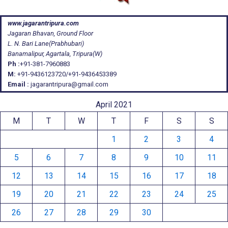
www.jagarantripura.com
Jagaran Bhavan, Ground Floor
L. N. Bari Lane(Prabhubari)
Banamalipur, Agartala, Tripura(W)
Ph :
+91-381-7960883
M:
+91-9436123720/+91-9436453389
Email :
jagarantripura@gmail.com
April 2021
M
T
W
T
F
S
S
1
2
3
4
5
6
7
8
9
10
11
12
13
14
15
16
17
18
19
20
21
22
23
24
25
26
27
28
29
30