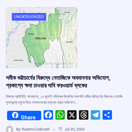
b
s
a
gr
e
o
A
d
a
o
p
s
m
UNCATEGORIZED
k
p
সমীক ভট্টাচার্যের বিরুদ্ধে নেতাজিকে অবমাননার অভিযোগ,
প্রকাশ্যে ক্ষমা চাওয়ার দাবি ফরওয়ার্ড ব্লকের
নিজস্ব প্রতিনিধি, আগরতলা, ১৯ জুলাই:পশ্চিমবঙ্গ বিজেপির সভাপতি সমীক ভট্টাচার্যের বিরুদ্ধে নেতাজি
সুভাষচন্দ্র বসুকে নিয়ে অবমাননাকর মন্তব্য করার অভিযোগ…
F
W
X
T
T
S
Share
a
h
hr
el
h
By
Reshmi Debnath
Jul 20, 2026