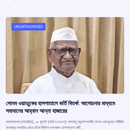
ce
at
e
e
ar
b
s
a
gr
e
o
A
d
a
o
p
s
m
UNCATEGORIZED
k
p
সোনম ওয়াংচুকের হাসপাতালে ভর্তি বিতর্ক: আলোচনার মাধ্যমে
সমাধানের আহ্বান আন্না হাজারের
আহমেদনগর (মহারাষ্ট্র), ১৮ জুলাই (আইএএনএস): জলবায়ু আন্দোলনকারী সোনম ওয়াংচুকের শারীরিক
অবস্থার অবনতির জেরে তাঁকে দিল্লির সফদরজং হাসপাতালে ভর্তি…