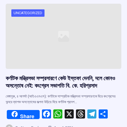
UNCATEGORIZED
কর্ণাটক মন্ত্রিসভা সম্প্রসারণে কেউ ইস্তফা দেননি, দলে কোনও
অসন্তোষ নেই: কংগ্রেস সভাপতি বি. কে. হরিপ্রসাদ
বেঙ্গালুরু, ৪ আগস্ট (আইএএনএস): কর্ণাটকে সাম্প্রতিক মন্ত্রিসভা সম্প্রসারণকে ঘিরে কংগ্রেসের
অন্দরে ব্যাপক অসন্তোষের জল্পনা উড়িয়ে দিয়ে কর্ণাটক প্রদেশ…
F
W
X
T
T
S
Share
a
h
hr
el
h