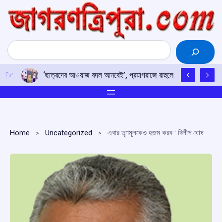
Skip
to
content
Search
‘ছাত্রদের আওয়াজ বদল আনবেই’, প্রয়াগরাজে রাহুলের হুঙ্কার
Home
Uncategorized
এবার তৃণমূলকেও হজম করব : দিলীপ ঘোষ