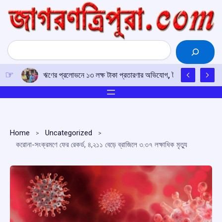
Skip
to
content
Search
ঋণের প্রলোভনে ১৩ লক্ষ টাকা প্রতারণার অভিযোগ, টাকা ফেরতের দাবিতে 
Home
Uncategorized
করোনা-সংক্রমণে ফের রেকর্ড, ৪,২১১ বেড়ে ব্রাজিলে ৩.৩৭ লক্ষাধিক মৃত্যু