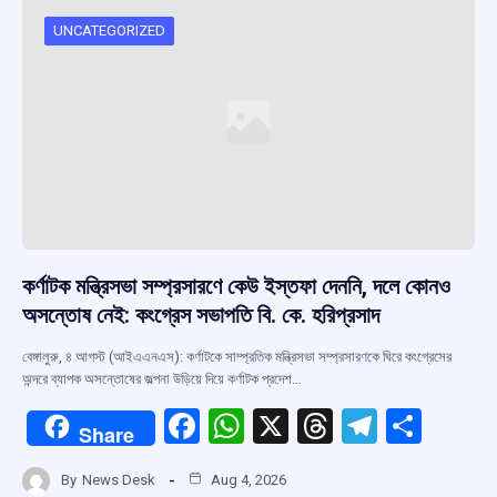
UNCATEGORIZED
কর্ণাটক মন্ত্রিসভা সম্প্রসারণে কেউ ইস্তফা দেননি, দলে কোনও
অসন্তোষ নেই: কংগ্রেস সভাপতি বি. কে. হরিপ্রসাদ
বেঙ্গালুরু, ৪ আগস্ট (আইএএনএস): কর্ণাটকে সাম্প্রতিক মন্ত্রিসভা সম্প্রসারণকে ঘিরে কংগ্রেসের
অন্দরে ব্যাপক অসন্তোষের জল্পনা উড়িয়ে দিয়ে কর্ণাটক প্রদেশ…
F
W
X
T
T
S
Share
a
h
hr
el
h
By
News Desk
Aug 4, 2026
ce
at
e
e
ar