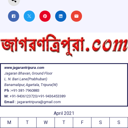
www.jagarantripura.com
Jagaran Bhavan, Ground Floor
L. N. Bari Lane(Prabhubari)
Banamalipur, Agartala, Tripura(W)
Ph :
+91-381-7960883
M:
+91-9436123720/+91-9436453389
Email :
jagarantripura@gmail.com
April 2021
M
T
W
T
F
S
S