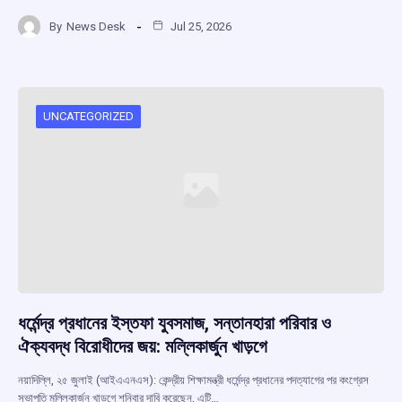
a
h
hr
el
h
By
News Desk
Jul 25, 2026
ce
at
e
e
ar
b
s
a
gr
e
o
A
d
a
o
p
s
m
UNCATEGORIZED
k
p
ধর্মেন্দ্র প্রধানের ইস্তফা যুবসমাজ, সন্তানহারা পরিবার ও
ঐক্যবদ্ধ বিরোধীদের জয়: মল্লিকার্জুন খাড়গে
নয়াদিল্লি, ২৫ জুলাই (আইএএনএস): কেন্দ্রীয় শিক্ষামন্ত্রী ধর্মেন্দ্র প্রধানের পদত্যাগের পর কংগ্রেস
সভাপতি মল্লিকার্জুন খাড়গে শনিবার দাবি করেছেন, এটি…