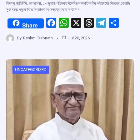
নিজস্ব প্রতিনিধি, আগরতলা, ১৯ জুলাই:পশ্চিমবঙ্গ বিজেপির সভাপতি সমীক ভট্টাচার্যের বিরুদ্ধে নেতাজি
সুভাষচন্দ্র বসুকে নিয়ে অবমাননাকর মন্তব্য করার অভিযোগ…
F
W
X
T
T
S
Share
a
h
hr
el
h
By
Reshmi Debnath
Jul 20, 2026
ce
at
e
e
ar
b
s
a
gr
e
o
A
d
a
o
p
s
m
UNCATEGORIZED
k
p