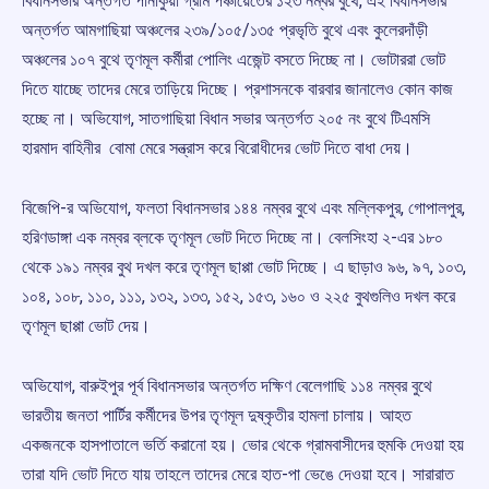
বিধানসভার অন্তর্গত পানাকুয়া গ্রাম পঞ্চায়েতের ১২৩ নম্বর বুথে, এই বিধানসভার
অন্তর্গত আমগাছিয়া অঞ্চলের ২৩৯/১০৫/১৩৫ প্রভৃতি বুথে এবং কুলেরদাঁড়ী
অঞ্চলের ১০৭ বুথে তৃণমূল কর্মীরা পোলিং এজেন্ট বসতে দিচ্ছে না। ভোটাররা ভোট
দিতে যাচ্ছে তাদের মেরে তাড়িয়ে দিচ্ছে। প্রশাসনকে বারবার জানালেও কোন কাজ
হচ্ছে না। অভিযোগ, সাতগাছিয়া বিধান সভার অন্তর্গত ২০৫ নং বুথে টিএমসি
হারমাদ বাহিনীর বোমা মেরে সন্ত্রাস করে বিরোধীদের ভোট দিতে বাধা দেয়।
বিজেপি-র অভিযোগ, ফলতা বিধানসভার ১৪৪ নম্বর বুথে এবং মল্লিকপুর, গোপালপুর,
হরিণডাঙ্গা এক নম্বর ব্লকে তৃণমূল ভোট দিতে দিচ্ছে না। বেলসিংহা ২-এর ১৮০
থেকে ১৯১ নম্বর বুথ দখল করে তৃণমূল ছাপ্পা ভোট দিচ্ছে। এ ছাড়াও ৯৬, ৯৭, ১০৩,
১০৪, ১০৮, ১১০, ১১১, ১৩২, ১৩৩, ১৫২, ১৫৩, ১৬০ ও ২২৫ বুথগুলিও দখল করে
তৃণমূল ছাপ্পা ভোট দেয়।
অভিযোগ, বারুইপুর পূর্ব বিধানসভার অন্তর্গত দক্ষিণ বেলেগাছি ১১৪ নম্বর বুথে
ভারতীয় জনতা পার্টির কর্মীদের উপর তৃণমূল দুষ্কৃতীর হামলা চালায়। আহত
একজনকে হাসপাতালে ভর্তি করানো হয়। ভোর থেকে গ্রামবাসীদের হুমকি দেওয়া হয়
তারা যদি ভোট দিতে যায় তাহলে তাদের মেরে হাত-পা ভেঙে দেওয়া হবে। সারারাত