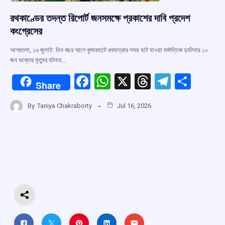
রথকাণ্ডের তদন্ত রিপোর্ট জনসমক্ষে প্রকাশের দাবি প্রদেশ
কংগ্রেসের
আগরতলা, ১৬ জুলাই: তিন বছর আগে কুমারঘাটে রথযাত্রার সময় ঘটে যাওয়া মর্মান্তিক দুর্ঘটনায় ১০
জন ভক্তের মৃত্যুর ঘটনায়…
F
W
X
T
T
S
Share
a
h
hr
el
h
By
Taniya Chakraborty
Jul 16, 2026
ce
at
e
e
ar
b
s
a
gr
e
o
A
d
a
o
p
s
m
k
p