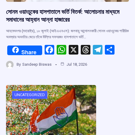
সোনম ওয়াংচুকের হাসপাতালে ভর্তি বিতর্ক: আলোচনার মাধ্যমে
সমাধানের আহ্বান আন্না হাজারের
আহমেদনগর (মহারাষ্ট্র), ১৮ জুলাই (আইএএনএস): জলবায়ু আন্দোলনকারী সোনম ওয়াংচুকের শারীরিক
অবস্থার অবনতির জেরে তাঁকে দিল্লির সফদরজং হাসপাতালে ভর্তি…
F
W
X
T
T
S
Share
a
h
hr
el
h
By
Sandeep Biswas
Jul 18, 2026
ce
at
e
e
ar
b
s
a
gr
e
o
A
d
a
o
p
s
m
UNCATEGORIZED
k
p