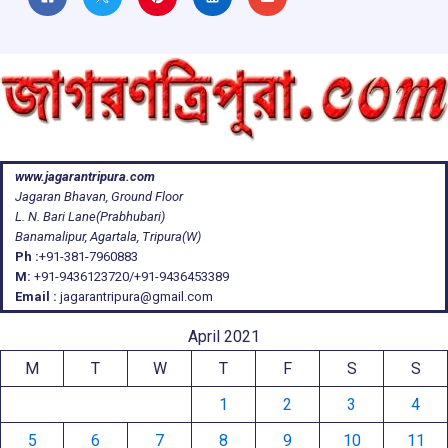
www.jagarantripura.com
Jagaran Bhavan, Ground Floor
L. N. Bari Lane(Prabhubari)
Banamalipur, Agartala, Tripura(W)
Ph :
+91-381-7960883
M:
+91-9436123720/+91-9436453389
Email :
jagarantripura@gmail.com
April 2021
M
T
W
T
F
S
S
1
2
3
4
5
6
7
8
9
10
11