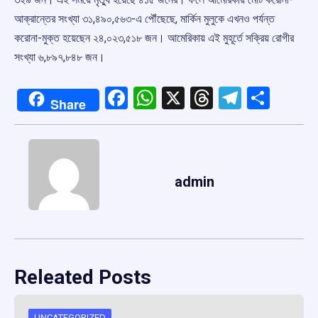
আক্রান্তের সংখ্যা ৩১,৪৯০,৫৬৩-এ পৌঁছেছে, মার্কিন মুলুকে এখনও পর্যন্ত
করোনা-মুক্ত হয়েছেন ২৪,০২৩,৫১৮ জন। আমেরিকায় এই মুহূর্তে সক্রিয় রোগীর
সংখ্যা ৬,৮৯৭,৮৪৮ জন।
Facebook
WhatsApp
X
Threads
Telegr
Shar
Share
admin
Releated Posts
UNCATEGORIZED