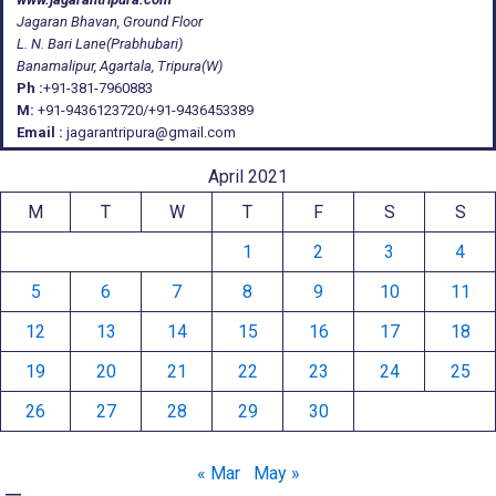
Jagaran Bhavan, Ground Floor
L. N. Bari Lane(Prabhubari)
Banamalipur, Agartala, Tripura(W)
Ph :
+91-381-7960883
M:
+91-9436123720/+91-9436453389
Email :
jagarantripura@gmail.com
April 2021
M
T
W
T
F
S
S
1
2
3
4
5
6
7
8
9
10
11
12
13
14
15
16
17
18
19
20
21
22
23
24
25
26
27
28
29
30
« Mar
May »