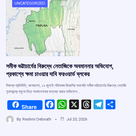
o
p
s
m
UNCATEGORIZED
k
p
সমীক ভট্টাচার্যের বিরুদ্ধে নেতাজিকে অবমাননার অভিযোগ,
প্রকাশ্যে ক্ষমা চাওয়ার দাবি ফরওয়ার্ড ব্লকের
নিজস্ব প্রতিনিধি, আগরতলা, ১৯ জুলাই:পশ্চিমবঙ্গ বিজেপির সভাপতি সমীক ভট্টাচার্যের বিরুদ্ধে নেতাজি
সুভাষচন্দ্র বসুকে নিয়ে অবমাননাকর মন্তব্য করার অভিযোগ…
F
W
X
T
T
S
Share
a
h
hr
el
h
By
Reshmi Debnath
Jul 20, 2026
ce
at
e
e
ar
b
s
a
gr
e