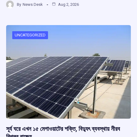
By
News Desk
Aug 2, 2026
ce
at
e
e
ar
b
s
a
gr
e
o
A
d
a
o
p
s
m
UNCATEGORIZED
k
p
সূর্য ঘরে এখন ১৫ মেগাওয়াটের শক্তি, বিদ্যুৎ ব্যবস্থায় নীরব
বিপ্লব রাজ্যে