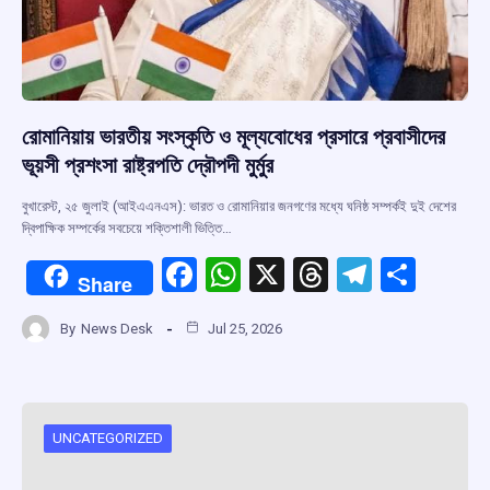
রোমানিয়ায় ভারতীয় সংস্কৃতি ও মূল্যবোধের প্রসারে প্রবাসীদের
ভূয়সী প্রশংসা রাষ্ট্রপতি দ্রৌপদী মুর্মুর
বুখারেস্ট, ২৫ জুলাই (আইএএনএস): ভারত ও রোমানিয়ার জনগণের মধ্যে ঘনিষ্ঠ সম্পর্কই দুই দেশের
দ্বিপাক্ষিক সম্পর্কের সবচেয়ে শক্তিশালী ভিত্তি…
F
W
X
T
T
S
Share
a
h
hr
el
h
By
News Desk
Jul 25, 2026
ce
at
e
e
ar
b
s
a
gr
e
o
A
d
a
o
p
s
m
UNCATEGORIZED
k
p