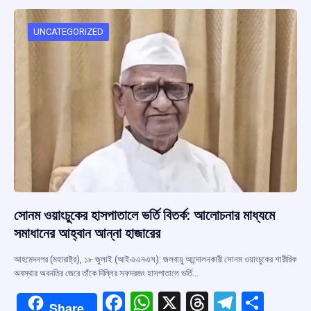
o
A
d
a
o
p
s
m
UNCATEGORIZED
k
p
সোনম ওয়াংচুকের হাসপাতালে ভর্তি বিতর্ক: আলোচনার মাধ্যমে
সমাধানের আহ্বান আন্না হাজারের
আহমেদনগর (মহারাষ্ট্র), ১৮ জুলাই (আইএএনএস): জলবায়ু আন্দোলনকারী সোনম ওয়াংচুকের শারীরিক
অবস্থার অবনতির জেরে তাঁকে দিল্লির সফদরজং হাসপাতালে ভর্তি…
F
W
X
T
T
S
Share