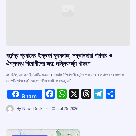
ধর্মেন্দ্র প্রধানের ইস্তফা যুবসমাজ, সন্তানহারা পরিবার ও
ঐক্যবদ্ধ বিরোধীদের জয়: মল্লিকার্জুন খাড়গে
নয়াদিল্লি, ২৫ জুলাই (আইএএনএস): কেন্দ্রীয় শিক্ষামন্ত্রী ধর্মেন্দ্র প্রধানের পদত্যাগের পর কংগ্রেস
সভাপতি মল্লিকার্জুন খাড়গে শনিবার দাবি করেছেন, এটি…
F
W
X
T
T
S
Share
a
h
hr
el
h
By
News Desk
Jul 25, 2026
ce
at
e
e
ar
b
s
a
gr
e
o
A
d
a