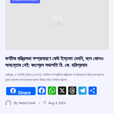
কর্ণাটক মন্ত্রিসভা সম্প্রসারণে কেউ ইস্তফা দেননি, দলে কোনও
অসন্তোষ নেই: কংগ্রেস সভাপতি বি. কে. হরিপ্রসাদ
বেঙ্গালুরু, ৪ আগস্ট (আইএএনএস): কর্ণাটকে সাম্প্রতিক মন্ত্রিসভা সম্প্রসারণকে ঘিরে কংগ্রেসের
অন্দরে ব্যাপক অসন্তোষের জল্পনা উড়িয়ে দিয়ে কর্ণাটক প্রদেশ…
F
W
X
T
T
S
Share
a
h
hr
el
h
By
News Desk
Aug 4, 2026
ce
at
e
e
ar