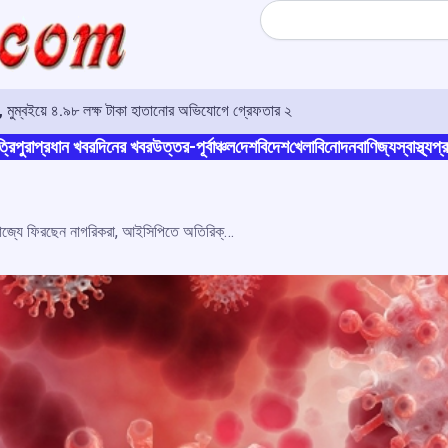
Search
া, মুম্বইয়ে ৪.৯৮ লক্ষ টাকা হাতানোর অভিযোগে গ্রেফতার ২
্রিপুরা
প্রধান খবর
দিনের খবর
উত্তর-পূর্বাঞ্চল
দেশ
বিদেশ
খেলা
বিনোদন
বাণিজ্য
স্বাস্থ্য
প্র
বাংলাদেশে মারাত্মক করোনা, রাজ্যে ফিরছেন নাগরিকরা, আইসিপিতে অতিরিক্ত সতর্কতামূলক ব্যবস্থা