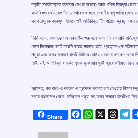
বাড়তি সতর্কতামূলক ব্যবস্থা নেওয়া হয়েছে৷ আজ পশ্চিম ত্রিপুরা জেল
অতিরিক্ত মেডিকেল টিম মোতায়েন থাকবে৷ দেবাশীষ বাবু জানিয়েছেন,
সতর্কতামূলক ব্যবস্থা হিসেবে ওই অতিরিক্ত টিম পাঠাবে স্বাস্থ্য দফতর
তিনি বলেন, বাংলাদেশ-এ লকডাউন শুরু হলে আমদানি-রফতানি বানিজ্যে ক
কোন নিষেধাজ্ঞা জারি করেনি ভারত সরকার৷ তাই, প্রত্যেক-কে সঠিকভাব
পড়ুয়া এবং অন্য সাধারণ যাত্রী মিলিয়ে মোট ৬০ জন বাংলাদেশ থেকে ত
তাই, ওই অতিরিক্ত সতর্কতামূলক ব্যবস্থার খুবই প্রয়োজনীয়তা ছিল, ব
প্রসঙ্গত, গত বছর-ও করোনা-র প্রকোপ ভয়াবহ রূপ নেওয়ায় বিদেশ মন্ত্
দফায় বাংলাদেশ থেকে মেডিকেল পড়ুয়া সহ অন্য সাধারণ যাত্রী-রা ত্রি
Facebook
WhatsApp
X
Thre
T
Share