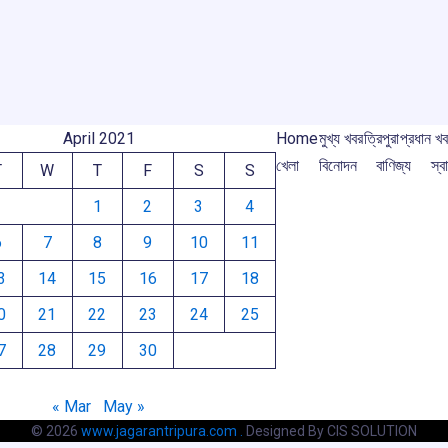
o
p
s
m
m
k
p
April 2021
Home
মুখ্য খবর
ত্রিপুরা
প্রধান খ
খেলা
বিনোদন
বাণিজ্য
স্বা
T
W
T
F
S
S
1
2
3
4
6
7
8
9
10
11
3
14
15
16
17
18
0
21
22
23
24
25
7
28
29
30
« Mar
May »
© 2026
www.jagarantripura.com .
Designed By CIS SOLUTION