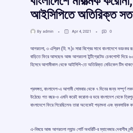
বাংলাদেশে মারাত্মক করোনা
আইসিপিতে অতিরিক্ত সতর্
By
admin
Apr 4, 2021
0
আগরতলা, ৩ এপ্রিল (হি. স.)৷৷ সারা বিশ্বের সাথে বাংলাদেশে ভয়ংকর র
বাড়িতে ফিরে আসছেন৷ আজ আগরতলা ইন্টিগ্রেটেড চেকপোস্ট দিয়ে ৬০ জ
হিসেবে আগামীকাল থেকে আইসিপি-তে অতিরিক্ত মেডিকেল টিম থাকবে৷ 
প্রসঙ্গত, বাংলাদেশ-এ আগামী সোমবার থেকে ৭ দিনের জন্য সম্পূর্ণ ল
উঠেছে৷ গত বছর-ও এমনি করেই করোনা-র ভয়ে বাংলাদেশ থেকে ত্রিপুরার
বাংলাদেশে ফিরে গিয়েছিলেন৷ তারা অনেকেই পড়াশুনা এবং ব্যবসায়িক ক
এ-বিষয়ে আজ আগরতলা ল্যান্ড পোর্ট অথরিটি-র ম্যানেজার দেবাশীষ ন