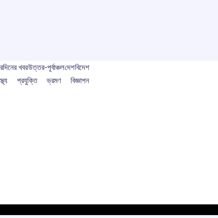
বর
দিনের খবর
উত্তর-পূর্বাঞ্চল
দেশ
বিদেশ
স্থ্য
প্রযুক্তি
ভ্রমণ
বিজ্ঞাপন