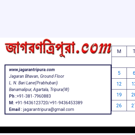
o
p
s
k
p
M
www.jagarantripura.com
5
Jagaran Bhavan, Ground Floor
L. N. Bari Lane(Prabhubari)
12
1
Banamalipur, Agartala, Tripura(W)
19
2
Ph :
+91-381-7960883
M:
+91-9436123720/+91-9436453389
26
2
Email :
jagarantripura@gmail.com