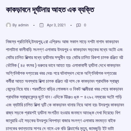
কাকড়াবনে দূর্ঘটনায় আহত এক ব্যক্তি
By
admin
Apr 3, 2021
0
নিজস্ব প্রতিনিধি,উদয়পুর,২রা এপ্রিল৷৷ আজ সকাল সাড়ে দশটা নাগাদ কাকড়াবন
পালাটানা কালীবাড়ি সংলগ্ণ এলাকায় উদয়পুর ও কাকড়াবন সড়কের মধ্যে অটো এবং
মোটর চালিত রিক্সার মধ্যে দুর্ঘটনার সম্মুখীন হয়৷ মোটর চালিত রিকশা চালক রঞ্জিত নট্ট
ভৌমিক ( ৪৫ বৎসর ) গুরুতর ভাবে আহত হয়৷ এলাকাবাসী দুর্ঘটনা দেখে কাকড়াবন
অগ্ণিনির্বাপক দপ্তরের খবর দেয়৷ পরে ঘটনাস্থল থেকে অগ্ণিনির্বাপক দপ্তরের
কর্মীরা আহত অবস্থায় রিক্সা চালক রঞ্জিত নট্ট দাস কে কাকড়াবন প্রাথমিক স্বাস্থ্য
কেন্দ্রে নিয়ে যায় ৷ পরবর্তীতে বাড়ির লোকজন ও নিকট আত্মীয়রা খবর পেয়ে কাকড়াবন
প্রাথমিক স্বাস্থ্যকেন্দ্র ছুটে যান ৷ এদিকে টট্টঞ্জ৩ ঙ্ক – ৪২৯২ নম্বরের অটো গাড়ি
এবং ব্যাটারি চালিত রিক্সা দুটি কে কাকড়াবন থানায় নিয়ে আসা হয়৷ উদয়পুর কাকড়াবন
রাজ্য সড়কে প্রায়শই দুর্ঘটনা সংগঠিত হওয়ায় জনমনে আতঙ্ক দেখা দিয়েছে৷ বিশ
জানুয়ারি এই সড়কের উদয়পুর খিলপাড়া বাজার সংলগ্ণ এলাকায় মদমত্ত বাইক
চালকের বদান্যতায় সাগর দে নামে এক বডি বিল্ডার্সের মৃত্যু, জামজুড়ি ইট ভাটা