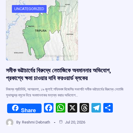
o
A
d
a
o
p
s
m
UNCATEGORIZED
k
p
সমীক ভট্টাচার্যের বিরুদ্ধে নেতাজিকে অবমাননার অভিযোগ,
প্রকাশ্যে ক্ষমা চাওয়ার দাবি ফরওয়ার্ড ব্লকের
নিজস্ব প্রতিনিধি, আগরতলা, ১৯ জুলাই:পশ্চিমবঙ্গ বিজেপির সভাপতি সমীক ভট্টাচার্যের বিরুদ্ধে নেতাজি
সুভাষচন্দ্র বসুকে নিয়ে অবমাননাকর মন্তব্য করার অভিযোগ…
F
W
X
T
T
S
Share
a
h
hr
el
h
By
Reshmi Debnath
Jul 20, 2026
ce
at
e
e
ar