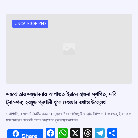
b
s
a
gr
e
o
A
d
a
o
p
s
m
UNCATEGORIZED
k
p
সমঝোতার সম্ভাবনায় আপাতত ইরানে হামলা স্থগিত, দাবি
ট্রাম্পের; হরমুজ প্রণালী খুলে দেওয়ার কথাও উল্লেখ
ওয়াশিংটন, ২ আগস্ট (আইএএনএস): যুক্তরাষ্ট্রের প্রেসিডেন্ট ডোনাল্ড ট্রাম্প দাবি করেছেন, ইরান এবং
মধ্যপ্রাচ্যের কয়েকটি দেশের অনুরোধে যুক্তরাষ্ট্র আপাতত…
F
W
X
T
T
S
Share