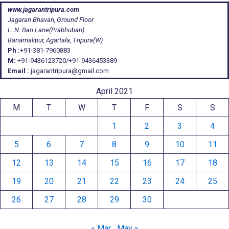
www.jagarantripura.com
Jagaran Bhavan, Ground Floor
L. N. Bari Lane(Prabhubari)
Banamalipur, Agartala, Tripura(W)
Ph :
+91-381-7960883
M:
+91-9436123720/+91-9436453389
Email :
jagarantripura@gmail.com
April 2021
M
T
W
T
F
S
S
1
2
3
4
5
6
7
8
9
10
11
12
13
14
15
16
17
18
19
20
21
22
23
24
25
26
27
28
29
30
« Mar
May »