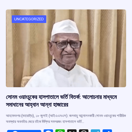
b
s
a
gr
e
o
A
d
a
o
p
s
m
UNCATEGORIZED
k
p
সোনম ওয়াংচুকের হাসপাতালে ভর্তি বিতর্ক: আলোচনার মাধ্যমে
সমাধানের আহ্বান আন্না হাজারের
আহমেদনগর (মহারাষ্ট্র), ১৮ জুলাই (আইএএনএস): জলবায়ু আন্দোলনকারী সোনম ওয়াংচুকের শারীরিক
অবস্থার অবনতির জেরে তাঁকে দিল্লির সফদরজং হাসপাতালে ভর্তি…