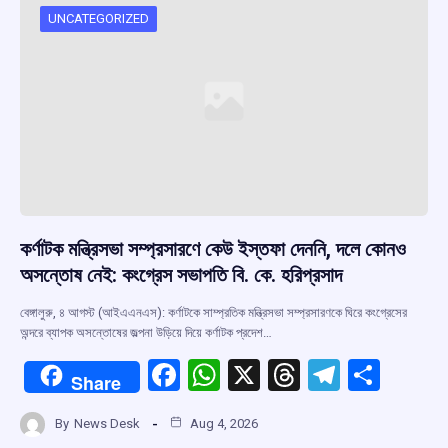
UNCATEGORIZED
কর্ণাটক মন্ত্রিসভা সম্প্রসারণে কেউ ইস্তফা দেননি, দলে কোনও
অসন্তোষ নেই: কংগ্রেস সভাপতি বি. কে. হরিপ্রসাদ
বেঙ্গালুরু, ৪ আগস্ট (আইএএনএস): কর্ণাটকে সাম্প্রতিক মন্ত্রিসভা সম্প্রসারণকে ঘিরে কংগ্রেসের
অন্দরে ব্যাপক অসন্তোষের জল্পনা উড়িয়ে দিয়ে কর্ণাটক প্রদেশ…
F
W
X
T
T
S
Share
a
h
hr
el
h
By
News Desk
Aug 4, 2026
ce
at
e
e
ar