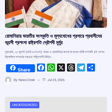
রোমানিয়ায় ভারতীয় সংস্কৃতি ও মূল্যবোধের প্রসারে প্রবাসীদের
ভূয়সী প্রশংসা রাষ্ট্রপতি দ্রৌপদী মুর্মুর
বুখারেস্ট, ২৫ জুলাই (আইএএনএস): ভারত ও রোমানিয়ার জনগণের মধ্যে ঘনিষ্ঠ সম্পর্কই দুই দেশের
দ্বিপাক্ষিক সম্পর্কের সবচেয়ে শক্তিশালী ভিত্তি…
F
W
X
T
T
S
Share
a
h
hr
el
h
By
News Desk
Jul 25, 2026
ce
at
e
e
ar
b
s
a
gr
e
o
A
d
a
o
p
s
m
UNCATEGORIZED