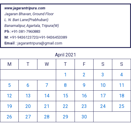
www.jagarantripura.com
Jagaran Bhavan, Ground Floor
L. N. Bari Lane(Prabhubari)
Banamalipur, Agartala, Tripura(W)
Ph :
+91-381-7960883
M:
+91-9436123720/+91-9436453389
Email :
jagarantripura@gmail.com
April 2021
M
T
W
T
F
S
S
1
2
3
4
5
6
7
8
9
10
11
12
13
14
15
16
17
18
19
20
21
22
23
24
25
26
27
28
29
30