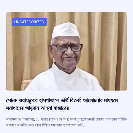
b
s
a
gr
e
o
A
d
a
o
p
s
m
UNCATEGORIZED
k
p
সোনম ওয়াংচুকের হাসপাতালে ভর্তি বিতর্ক: আলোচনার মাধ্যমে
সমাধানের আহ্বান আন্না হাজারের
আহমেদনগর (মহারাষ্ট্র), ১৮ জুলাই (আইএএনএস): জলবায়ু আন্দোলনকারী সোনম ওয়াংচুকের শারীরিক
অবস্থার অবনতির জেরে তাঁকে দিল্লির সফদরজং হাসপাতালে ভর্তি…