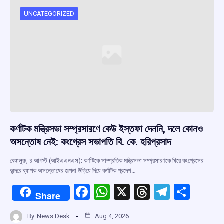
UNCATEGORIZED
কর্ণাটক মন্ত্রিসভা সম্প্রসারণে কেউ ইস্তফা দেননি, দলে কোনও
অসন্তোষ নেই: কংগ্রেস সভাপতি বি. কে. হরিপ্রসাদ
বেঙ্গালুরু, ৪ আগস্ট (আইএএনএস): কর্ণাটকে সাম্প্রতিক মন্ত্রিসভা সম্প্রসারণকে ঘিরে কংগ্রেসের
অন্দরে ব্যাপক অসন্তোষের জল্পনা উড়িয়ে দিয়ে কর্ণাটক প্রদেশ…
F
W
X
T
T
S
Share
a
h
hr
el
h
By
News Desk
Aug 4, 2026
ce
at
e
e
ar