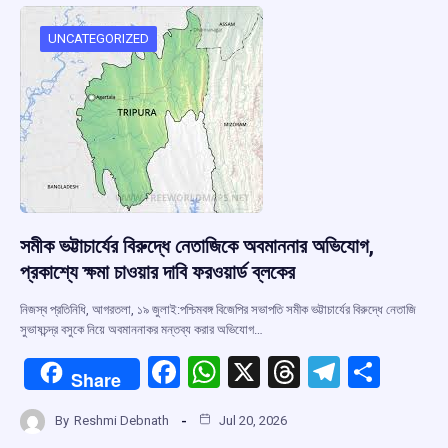
o
A
d
a
o
p
s
m
UNCATEGORIZED
k
p
সমীক ভট্টাচার্যের বিরুদ্ধে নেতাজিকে অবমাননার অভিযোগ,
প্রকাশ্যে ক্ষমা চাওয়ার দাবি ফরওয়ার্ড ব্লকের
নিজস্ব প্রতিনিধি, আগরতলা, ১৯ জুলাই:পশ্চিমবঙ্গ বিজেপির সভাপতি সমীক ভট্টাচার্যের বিরুদ্ধে নেতাজি
সুভাষচন্দ্র বসুকে নিয়ে অবমাননাকর মন্তব্য করার অভিযোগ…
F
W
X
T
T
S
Share
a
h
hr
el
h
By
Reshmi Debnath
Jul 20, 2026
ce
at
e
e
ar