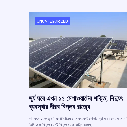
o
A
d
a
e
o
p
s
k
p
UNCATEGORIZED
সূর্য ঘরে এখন ১৫ মেগাওয়াটের শক্তি, বিদ্যুৎ
ব্যবস্থায় নীরব বিপ্লব রাজ্যে
আগরতলা, ২৮ জুলাই:একটি বাড়ির ছাদে কয়েকটি সোলার প্যানেল। সেখান থেকে
তৈরি হচ্ছে বিদ্যুৎ। সেই বিদ্যুৎ যাচ্ছে বাড়ির আলো,…