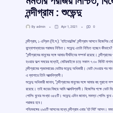
মমতার পরাজয় নিশ্চিত, বিজ
নন্দীগ্রাম : শুভেন্দু
By
admin
Apr 1, 2021
0
নন্দীগ্রাম, ১ এপ্রিল (হি.স.): ‘হাইভোল্টেজ’ নন্দীগ্রাম আসনে বিজেপির হে
বন্দ্যোপাধ্যায়ের পরাজয় নিশ্চিত। শুভেন্দু এতটা নিশ্চিত হচ্ছেন কীভাবে?
“নন্দীগ্রামের মানুষের সঙ্গে আমার দীর্ঘদিনের সম্পর্ক রয়েছে। নন্দীগ্রা
হওয়ার অল্প সময়ের মধ্যেই, মোটরবাইকে চড়ে সকাল ৭.৩০ মিনিট নাগাদ 
নন্দীগ্রামের প্রথমবারের ভোটার শুভেন্দু অধিকারী। ভোট দেওয়ার পর সাংবা
এ ব্যাপারে তিনি আত্মবিশ্বাসী।
শুভেন্দু অধিকারী জানান, “নন্দীগ্রামের মানুষের সঙ্গে আমার বহু পুরানো সম
রয়েছে। তাই জয়ের বিষয়ে আমি আত্মবিশ্বাসী। বিজেপির পক্ষে ভোট দিত
পোলিং বুথের সংখ্যা ৩৫৫টি। শুভেন্দু এদিন জানান, সমস্ত পোলিং বুথে 
পরাজয় হবে।
পশ্চিমবঙ্গের ২৯৪টি আসনের মধ্যে নন্দীগ্রাম এবার ‘হট সিট’ আসন। মমত