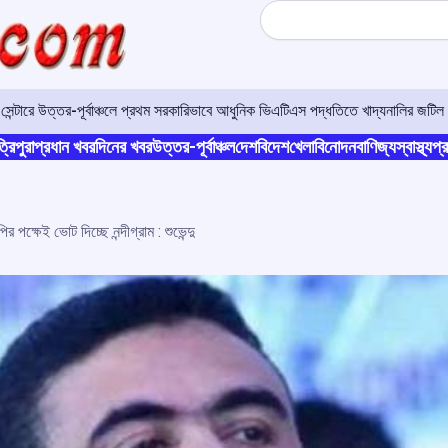
Search
র সেন্টারে উত্তর-পূর্বাঞ্চলে প্রথম সরকারিভাবে আধুনিক ভিএটিএস পদ্ধতিতে খাদ্যনালির জটিল 
্রিপুরা
প্রধান খবর
দিনের খবর
উত্তর-পূর্বাঞ্চল
দেশ
বিদেশ
খেলা
বিনোদন
বাণিজ্য
স্বাস্থ্য
প্র
 পক্ষেই ভোট দিচ্ছে নন্দীগ্রাম : শুভেন্দু