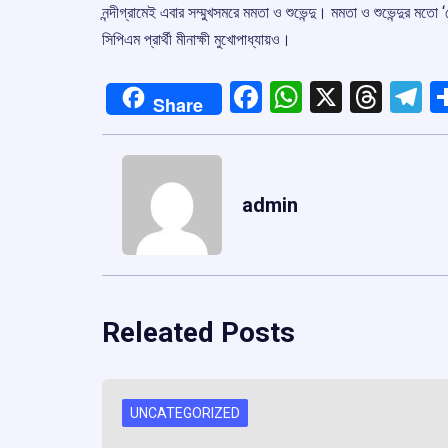
নন্দীগ্রামেই এবার সম্মুখসমরে মমতা ও শুভেন্দু। মমতা ও শুভেন্দুর মতো ‘হ
সিপিএম প্রার্থী মীনাক্ষী মুখোপাধ্যায়ও।
Facebook
WhatsApp
X
Thre
T
Share
admin
Releated Posts
UNCATEGORIZED