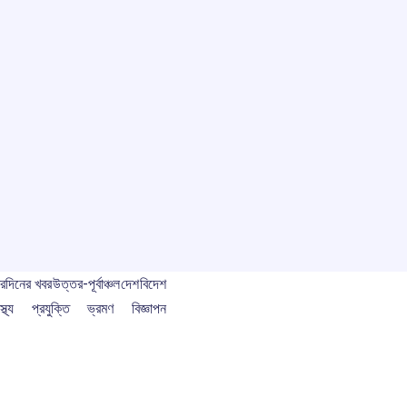
বর
দিনের খবর
উত্তর-পূর্বাঞ্চল
দেশ
বিদেশ
স্থ্য
প্রযুক্তি
ভ্রমণ
বিজ্ঞাপন