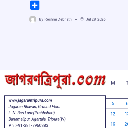
a
h
hr
el
S
ce
at
e
e
h
b
s
a
g
By
Reshmi Debnath
Jul 28, 2026
ar
o
A
d
a
e
o
p
s
k
p
M
www.jagarantripura.com
5
Jagaran Bhavan, Ground Floor
L. N. Bari Lane(Prabhubari)
12
1
Banamalipur, Agartala, Tripura(W)
19
2
Ph :
+91-381-7960883