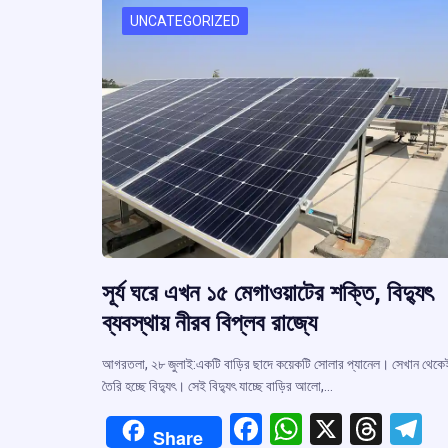
k
p
UNCATEGORIZED
সূর্য ঘরে এখন ১৫ মেগাওয়াটের শক্তি, বিদ্যুৎ
ব্যবস্থায় নীরব বিপ্লব রাজ্যে
আগরতলা, ২৮ জুলাই:একটি বাড়ির ছাদে কয়েকটি সোলার প্যানেল। সেখান থেকে
তৈরি হচ্ছে বিদ্যুৎ। সেই বিদ্যুৎ যাচ্ছে বাড়ির আলো,…
F
W
X
T
T
Share