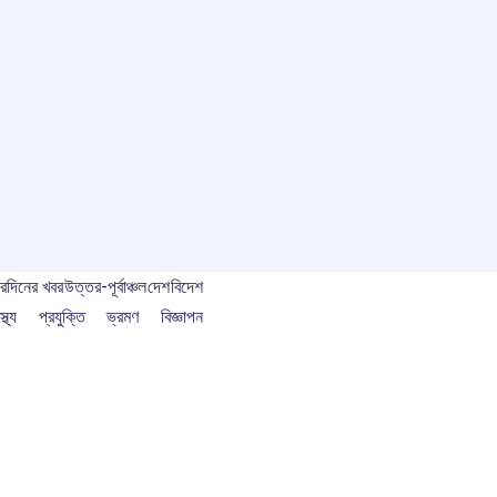
বর
দিনের খবর
উত্তর-পূর্বাঞ্চল
দেশ
বিদেশ
স্থ্য
প্রযুক্তি
ভ্রমণ
বিজ্ঞাপন