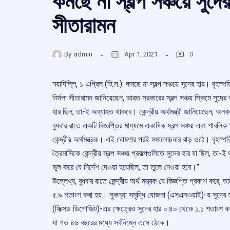
কমছে না স্বল্প সঞ্চয়ে সুদে
সীতারামন
By
admin
Apr 1, 2021
0
নয়াদিল্লি, ১ এপ্রিল (হি.স.): কমছে না স্বল্প সঞ্চয়ে সুদের হার। বৃহস্পত
নির্মলা সীতারামন জানিয়েছেন, ভারত সরকারের স্বল্প সঞ্চয় স্কিমে সু
হার ছিল, তা-ই অব্যাহত থাকবে। কেন্দ্রীয় অর্থমন্ত্রী জানিয়েছেন, অন
বুধবার রাতে একটি বিজ্ঞপ্তির মাধ্যমে একাধিক স্বল্প সঞ্চয় এবং পাবলি
কেন্দ্রীয় অর্থমন্ত্রক। এই ঘোষণার পরই সমালোচনার ঝড় ওঠে। বৃহস্পতিব
ত্রৈমাসিকে কেন্দ্রীয় স্বল্প সঞ্চয় প্রকল্পগুলিতে সুদের হার যা ছিল, 
ভুল করে যে নির্দেশ দেওয়া হয়েছিল, তা তুলে নেওয়া হবে।’’
উল্লেখ্য, বুধবার রাতে কেন্দ্রীয় অর্থ মন্ত্রক যে বিজ্ঞপ্তি প্রকাশ ক
৫.৯ শতাংশ করা হয়। সুকন্যা সমৃদ্ধি যোজনা (এসএসওয়াই)-য় সুদের
(ফিক্সড ডিপোজিট)-এর ক্ষেত্রেও সুদের হার ০.৪০ থেকে ১.১ শতাংশ ক
যা গত ৪৬ বছরের মধ্যে সর্বনিম্নে এসে ঠেকে।