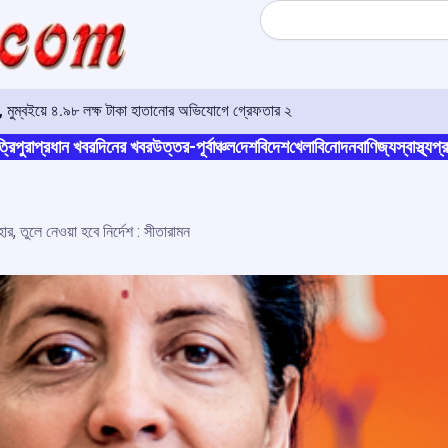
Search
া, মুম্বইয়ে ৪.৯৮ লক্ষ টাকা হাতানোর অভিযোগে গ্রেফতার ২
্রিপুরা
প্রধান খবর
দিনের খবর
উত্তর-পূর্বাঞ্চল
দেশ
বিদেশ
খেলা
বিনোদন
বাণিজ্য
স্বাস্থ্য
প্র
হার, তুলে নেওয়া হবে নির্দেশ : সীতারামন