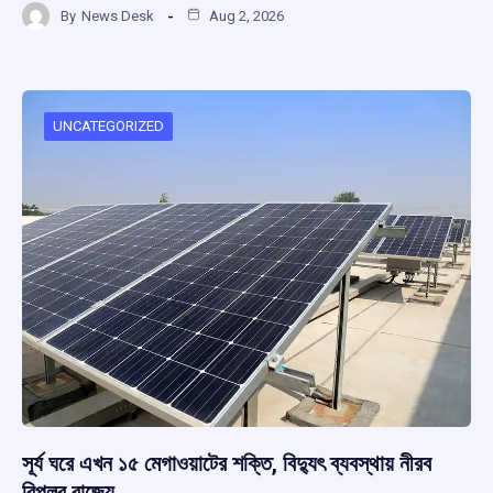
By
News Desk
Aug 2, 2026
ce
at
e
e
ar
b
s
a
gr
e
o
A
d
a
o
p
s
m
UNCATEGORIZED
k
p
সূর্য ঘরে এখন ১৫ মেগাওয়াটের শক্তি, বিদ্যুৎ ব্যবস্থায় নীরব
বিপ্লব রাজ্যে