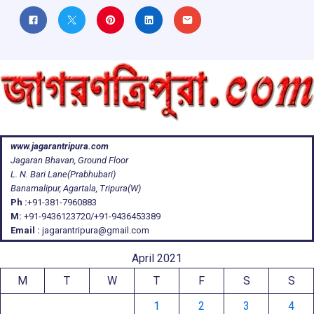
www.jagarantripura.com
Jagaran Bhavan, Ground Floor
L. N. Bari Lane(Prabhubari)
Banamalipur, Agartala, Tripura(W)
Ph :
+91-381-7960883
M:
+91-9436123720/+91-9436453389
Email :
jagarantripura@gmail.com
April 2021
M
T
W
T
F
S
S
1
2
3
4