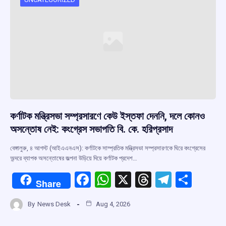
কর্ণাটক মন্ত্রিসভা সম্প্রসারণে কেউ ইস্তফা দেননি, দলে কোনও
অসন্তোষ নেই: কংগ্রেস সভাপতি বি. কে. হরিপ্রসাদ
বেঙ্গালুরু, ৪ আগস্ট (আইএএনএস): কর্ণাটকে সাম্প্রতিক মন্ত্রিসভা সম্প্রসারণকে ঘিরে কংগ্রেসের
অন্দরে ব্যাপক অসন্তোষের জল্পনা উড়িয়ে দিয়ে কর্ণাটক প্রদেশ…
F
W
X
T
T
S
Share
a
h
hr
el
h
By
News Desk
Aug 4, 2026
ce
at
e
e
ar