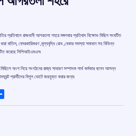
ছিল আগরতলা শহরে
 নীতির প্রতিবাদে রাজধানী আগরতলা শহরে মঙ্গলবার প্রতিবাদ বিক্ষোভ মিছিল সংঘটিত
া বাতিল, বেসরকারিকরণ ,মূল্যবৃদ্ধি রোধ ,বেকার সমস্যা সমাধান সহ বিভিন্ন
সংঘটিত করেছে সিপিআইএমএল৷
 মিছিলে অংশ নিয়ে সংগঠনের রাজ্য সাধারণ সম্পাদক পার্থ কর্মকার বলেন আসন্ন
ফ্রন্ট প্রার্থীদের বিপুল ভোটে জয়যুক্ত করার জন্য৷
ads
elegram
Share