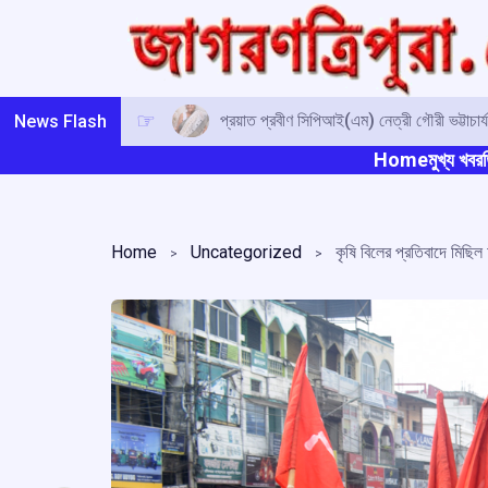
Skip
to
content
প্রয়াত প্রবীণ সিপিআই(এম) নেত্রী গৌরী ভট্টাচার
News Flash
Home
মুখ্য খবর
ত
Home
Uncategorized
কৃষি বিলের প্রতিবাদে মিছ