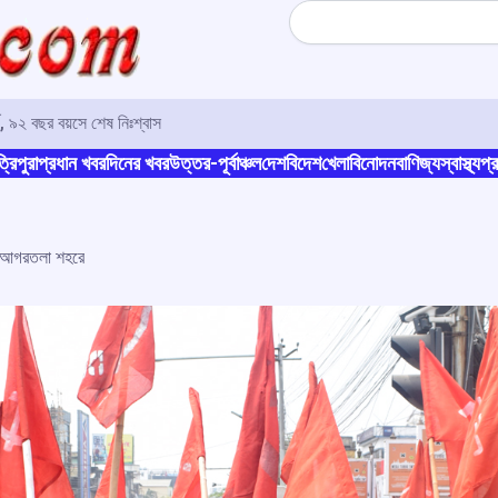
Search
্য, ৯২ বছর বয়সে শেষ নিঃশ্বাস
্রিপুরা
প্রধান খবর
দিনের খবর
উত্তর-পূর্বাঞ্চল
দেশ
বিদেশ
খেলা
বিনোদন
বাণিজ্য
স্বাস্থ্য
প্র
িল আগরতলা শহরে