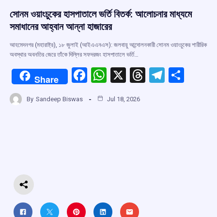
সোনম ওয়াংচুকের হাসপাতালে ভর্তি বিতর্ক: আলোচনার মাধ্যমে
সমাধানের আহ্বান আন্না হাজারের
আহমেদনগর (মহারাষ্ট্র), ১৮ জুলাই (আইএএনএস): জলবায়ু আন্দোলনকারী সোনম ওয়াংচুকের শারীরিক
অবস্থার অবনতির জেরে তাঁকে দিল্লির সফদরজং হাসপাতালে ভর্তি…
F
W
X
T
T
S
Share
a
h
hr
el
h
By
Sandeep Biswas
Jul 18, 2026
ce
at
e
e
ar
b
s
a
gr
e
o
A
d
a
o
p
s
m
k
p