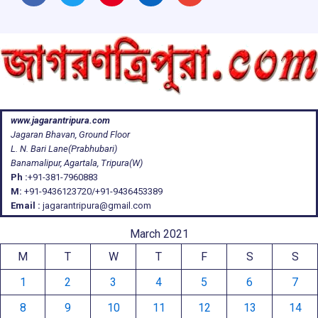
www.jagarantripura.com
Jagaran Bhavan, Ground Floor
L. N. Bari Lane(Prabhubari)
Banamalipur, Agartala, Tripura(W)
Ph :
+91-381-7960883
M:
+91-9436123720/+91-9436453389
Email :
jagarantripura@gmail.com
March 2021
M
T
W
T
F
S
S
1
2
3
4
5
6
7
8
9
10
11
12
13
14