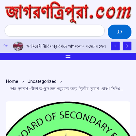
Skip
to
content
Search
জনবিরোধী নীতির প্রতিবাদে আগরতলায় বামেদের জেল ভরো আন্দোলন, পুলিশ
Home
Uncategorized
দশম-দ্বাদশে পরীক্ষা অপছন্দ হলে পড়ুয়াদের জন্য দ্বিতীয় সুযোগ, ঘোষণা সিবিএসই বোর্ডের