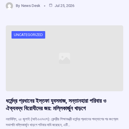
a
h
hr
el
h
By
News Desk
Jul 25, 2026
ce
at
e
e
ar
b
s
a
gr
e
o
A
d
a
o
p
s
m
UNCATEGORIZED
k
p
ধর্মেন্দ্র প্রধানের ইস্তফা যুবসমাজ, সন্তানহারা পরিবার ও
ঐক্যবদ্ধ বিরোধীদের জয়: মল্লিকার্জুন খাড়গে
নয়াদিল্লি, ২৫ জুলাই (আইএএনএস): কেন্দ্রীয় শিক্ষামন্ত্রী ধর্মেন্দ্র প্রধানের পদত্যাগের পর কংগ্রেস
সভাপতি মল্লিকার্জুন খাড়গে শনিবার দাবি করেছেন, এটি…