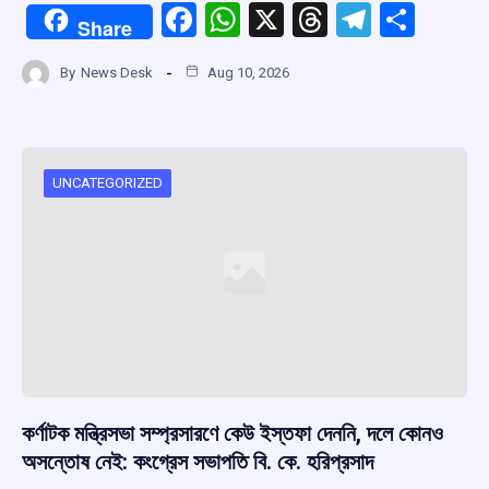
F
W
X
T
T
S
Share
a
h
hr
el
h
By
News Desk
Aug 10, 2026
ce
at
e
e
ar
b
s
a
gr
e
o
A
d
a
o
p
s
m
UNCATEGORIZED
k
p
কর্ণাটক মন্ত্রিসভা সম্প্রসারণে কেউ ইস্তফা দেননি, দলে কোনও
অসন্তোষ নেই: কংগ্রেস সভাপতি বি. কে. হরিপ্রসাদ