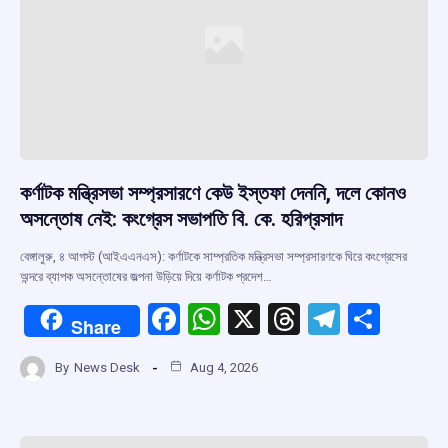
কর্ণাটক মন্ত্রিসভা সম্প্রসারণে কেউ ইস্তফা দেননি, দলে কোনও
অসন্তোষ নেই: কংগ্রেস সভাপতি বি. কে. হরিপ্রসাদ
বেঙ্গালুরু, ৪ আগস্ট (আইএএনএস): কর্ণাটকে সাম্প্রতিক মন্ত্রিসভা সম্প্রসারণকে ঘিরে কংগ্রেসের
অন্দরে ব্যাপক অসন্তোষের জল্পনা উড়িয়ে দিয়ে কর্ণাটক প্রদেশ…
F
W
X
T
T
S
Share
a
h
hr
el
h
By
News Desk
Aug 4, 2026
ce
at
e
e
ar
b
s
a
gr
e
o
A
d
a