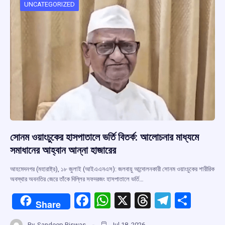
o
p
s
m
UNCATEGORIZED
k
p
সোনম ওয়াংচুকের হাসপাতালে ভর্তি বিতর্ক: আলোচনার মাধ্যমে
সমাধানের আহ্বান আন্না হাজারের
আহমেদনগর (মহারাষ্ট্র), ১৮ জুলাই (আইএএনএস): জলবায়ু আন্দোলনকারী সোনম ওয়াংচুকের শারীরিক
অবস্থার অবনতির জেরে তাঁকে দিল্লির সফদরজং হাসপাতালে ভর্তি…
F
W
X
T
T
S
Share
a
h
hr
el
h
By
Sandeep Biswas
Jul 18, 2026