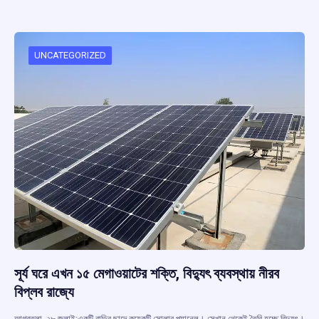
b
s
a
gr
e
o
A
d
a
o
p
s
m
UNCATEGORIZED
k
p
সূর্য ঘরে এখন ১৫ মেগাওয়াটের শক্তি, বিদ্যুৎ ব্যবস্থায় নীরব
বিপ্লব রাজ্যে
আগরতলা, ২৮ জুলাই:একটি বাড়ির ছাদে কয়েকটি সোলার প্যানেল। সেখান থেকেই তৈরি হচ্ছে বিদ্যুৎ।