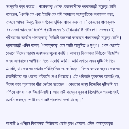
সংস্কৃতি বন্ধ করতে। পালাক্কড় থেকে কেরলবাসীকে প্রধানমন্ত্রী নরেন্দ্র মোদি
বলেছেন, “এলডিএফ এবং ইউডিএফ যদি আমাদের সংস্কৃতিকে অবমাননা করে,
তাহলে আমরা কিন্তু নীরব দর্শকের ভূমিকা পালন করব না।” কেরলের পালাক্কড়
বিধানসভা আসনের বিজেপি প্রার্থী হলেন ‘মেট্রোম্যান’ ই শ্রীধরণ। মঙ্গলবার ই
শ্রীধরণের সমর্থনে পালাক্কড়ে নির্বাচনী জনসভা করেছেন প্রধানমন্ত্রী নরেন্দ্র মোদি।
প্রধানমন্ত্রী এদিন বলেন, “পালাক্কড়ে এসে আমি আনন্দিত ও মুগ্ধ। এখান থেকেই
কেরলে নিজের প্রথম জনসভার সূচনা করছি। আসন্ন বিধানসভা নির্বাচনে বিজেপির
জন্য আপনাদের আশীর্বাদ নিতে এসেছি আমি। আমি এখানে এমন দৃষ্টিভঙ্গি নিয়ে
এসেছি, যা কেরলের বর্তমান পরিস্থিতির থেকে ভিন্ন। বিগত কয়েক বছরে কেরলের
রাজনীতিতে বড় ধরনের পরিবর্তন দেখা গিয়েছে। এই পরিবর্তন যুবকদের আকাঙ্খিত,
বিশেষ করে প্রথমবার যাঁরা ভোটার হয়েছেন। কেরলের জন্য বিজেপির দৃষ্টিভঙ্গি হল
এগিয়ে যাওয়া এবং উচ্চাভিলাষী। আর তাই রাজ্যের যুবকরা বিজেপিকে প্রকাশ্যেই
সমর্থন করছেন, গোটা দেশে এই প্রবণতা দেখা যাচ্ছে।”
আগামী ৬ এপ্রিল বিধানসভা নির্বাচনের ভোটগ্রহণ কেরলে, এদিন পালাক্কড়ের