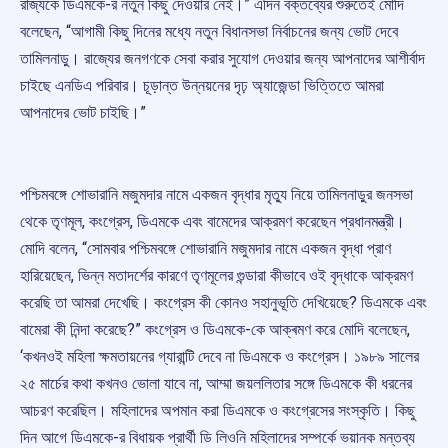
রাজ্যকে ডিএমকে-র নতুন কিছু দেওয়ার নেই।” এদিন বক্তব্যের শুরুতেই মোদি
বলেছেন, “আগামী কিছু দিনের মধ্যে নতুন বিধানসভা নির্বাচনের জন্য ভোট দেবে
তামিলনাড়ু। রাজ্যের জনগণকে সেবা করার সুযোগ দেওয়ার জন্য আপনাদের আশীর্বাদ
চাইছে এনডিএ পরিবার। চূড়ান্ত উন্নয়নের দৃঢ় অ্যাজেন্ডা ভিত্তিতে আমরা
আপনাদের ভোট চাইছি।”
পশ্চিমবঙ্গে শোভারানি মজুমদার নামে একজন বৃদ্ধার মৃত্যু নিয়ে তামিলনাড়ুর জনসভা
থেকে তৃণমূল, কংগ্রেস, ডিএমকে এবং বামেদের আক্রমণ করেছেন প্রধানমন্ত্রী।
মোদি বলেন, “সোমবার পশ্চিমবঙ্গে শোভারানি মজুমদার নামে একজন বৃদ্ধা প্রাণ
হারিয়েছেন, ভিন্ন মতাদর্শের কারণে তৃণমূলের গুন্ডারা কীভাবে ওই বৃদ্ধাকে আক্রমণ
করেছি তা আমরা দেখেছি। কংগ্রেস কী কোনও সহানুভূতি দেখিয়েছে? ডিএমকে এবং
বামেরা কী নিন্দা করেছে?” কংগ্রেস ও ডিএমকে-কে আক্ৰমণ করে মোদি বলেছেন,
‘কখনওই মহিলা ক্ষমতায়নের গ্যারান্টি দেবে না ডিএমকে ও কংগ্রেস। ১৯৮৯ সালের
২৫ মার্চের কথা কখনও ভোলা যাবে না, আম্মা জয়ললিতার সঙ্গে ডিএমকে কী ধরনের
আচরণ করেছিল। মহিলাদের অপমান করা ডিএমকে ও কংগ্রেসের সংস্কৃতি। কিছু
দিন আগে ডিএমকে-র বিধায়ক প্রার্থী ডি লিওনি মহিলাদের সম্পর্কে ভয়ানক মন্তব্য