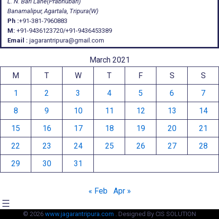
L. N. Bari Lane(Prabhubari)
Banamalipur, Agartala, Tripura(W)
Ph :
+91-381-7960883
M:
+91-9436123720/+91-9436453389
Email :
jagarantripura@gmail.com
March 2021
M
T
W
T
F
S
S
1
2
3
4
5
6
7
8
9
10
11
12
13
14
15
16
17
18
19
20
21
22
23
24
25
26
27
28
29
30
31
« Feb
Apr »
© 2026
www.jagarantripura.com .
Designed By CIS SOLUTION