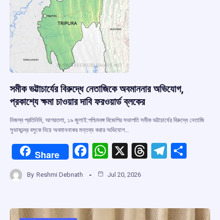
k
p
সমীক ভট্টাচার্যের বিরুদ্ধে নেতাজিকে অবমাননার অভিযোগ,
প্রকাশ্যে ক্ষমা চাওয়ার দাবি ফরওয়ার্ড ব্লকের
নিজস্ব প্রতিনিধি, আগরতলা, ১৯ জুলাই:পশ্চিমবঙ্গ বিজেপির সভাপতি সমীক ভট্টাচার্যের বিরুদ্ধে নেতাজি
সুভাষচন্দ্র বসুকে নিয়ে অবমাননাকর মন্তব্য করার অভিযোগ…
F
W
X
T
T
S
Share
a
h
hr
el
h
By
Reshmi Debnath
Jul 20, 2026
ce
at
e
e
ar
b
s
a
gr
e
o
A
d
a