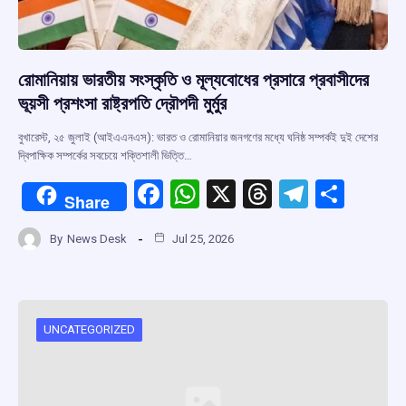
রোমানিয়ায় ভারতীয় সংস্কৃতি ও মূল্যবোধের প্রসারে প্রবাসীদের
ভূয়সী প্রশংসা রাষ্ট্রপতি দ্রৌপদী মুর্মুর
বুখারেস্ট, ২৫ জুলাই (আইএএনএস): ভারত ও রোমানিয়ার জনগণের মধ্যে ঘনিষ্ঠ সম্পর্কই দুই দেশের
দ্বিপাক্ষিক সম্পর্কের সবচেয়ে শক্তিশালী ভিত্তি…
F
W
X
T
T
S
Share
a
h
hr
el
h
By
News Desk
Jul 25, 2026
ce
at
e
e
ar
b
s
a
gr
e
o
A
d
a
o
p
s
m
UNCATEGORIZED
k
p