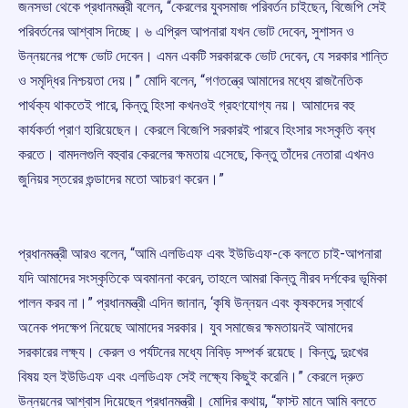
জনসভা থেকে প্রধানমন্ত্রী বলেন, “কেরলের যুবসমাজ পরিবর্তন চাইছেন, বিজেপি সেই
পরিবর্তনের আশ্বাস দিচ্ছে। ৬ এপ্রিল আপনারা যখন ভোট দেবেন, সুশাসন ও
উন্নয়নের পক্ষে ভোট দেবেন। এমন একটি সরকারকে ভোট দেবেন, যে সরকার শান্তি
ও সমৃদ্ধির নিশ্চয়তা দেয়।” মোদি বলেন, “গণতন্ত্রে আমাদের মধ্যে রাজনৈতিক
পার্থক্য থাকতেই পারে, কিন্তু হিংসা কখনওই গ্রহণযোগ্য নয়। আমাদের বহু
কার্যকর্তা প্রাণ হারিয়েছেন। কেরলে বিজেপি সরকারই পারবে হিংসার সংস্কৃতি বন্ধ
করতে। বামদলগুলি বহুবার কেরলের ক্ষমতায় এসেছে, কিন্তু তাঁদের নেতারা এখনও
জুনিয়র স্তরের গুন্ডাদের মতো আচরণ করেন।”
প্রধানমন্ত্রী আরও বলেন, “আমি এলডিএফ এবং ইউডিএফ-কে বলতে চাই-আপনারা
যদি আমাদের সংস্কৃতিকে অবমাননা করেন, তাহলে আমরা কিন্তু নীরব দর্শকের ভূমিকা
পালন করব না।” প্রধানমন্ত্রী এদিন জানান, ‘কৃষি উন্নয়ন এবং কৃষকদের স্বার্থে
অনেক পদক্ষেপ নিয়েছে আমাদের সরকার। যুব সমাজের ক্ষমতায়নই আমাদের
সরকারের লক্ষ্য। কেরল ও পর্যটনের মধ্যে নিবিড় সম্পর্ক রয়েছে। কিন্তু, দুঃখের
বিষয় হল ইউডিএফ এবং এলডিএফ সেই লক্ষ্যে কিছুই করেনি।” কেরলে দ্রুত
উন্নয়নের আশ্বাস দিয়েছেন প্রধানমন্ত্রী। মোদির কথায়, “ফাস্ট মানে আমি বলতে