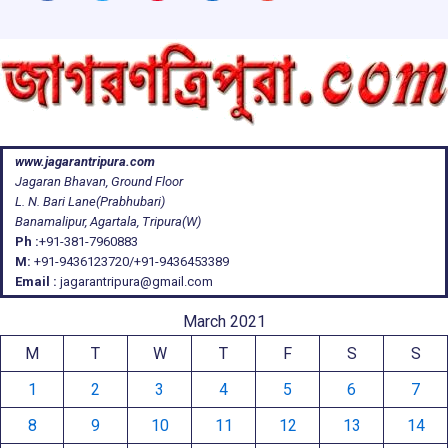
www.jagarantripura.com
Jagaran Bhavan, Ground Floor
L. N. Bari Lane(Prabhubari)
Banamalipur, Agartala, Tripura(W)
Ph :
+91-381-7960883
M:
+91-9436123720/+91-9436453389
Email :
jagarantripura@gmail.com
March 2021
M
T
W
T
F
S
S
1
2
3
4
5
6
7
8
9
10
11
12
13
14