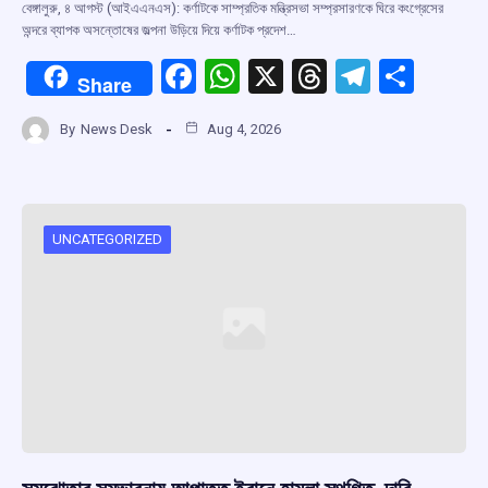
বেঙ্গালুরু, ৪ আগস্ট (আইএএনএস): কর্ণাটকে সাম্প্রতিক মন্ত্রিসভা সম্প্রসারণকে ঘিরে কংগ্রেসের
অন্দরে ব্যাপক অসন্তোষের জল্পনা উড়িয়ে দিয়ে কর্ণাটক প্রদেশ…
F
W
X
T
T
S
Share
a
h
hr
el
h
By
News Desk
Aug 4, 2026
ce
at
e
e
ar
b
s
a
gr
e
o
A
d
a
o
p
s
m
UNCATEGORIZED
k
p