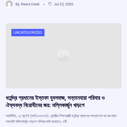
By
News Desk
Jul 25, 2026
ce
at
e
e
ar
b
s
a
gr
e
o
A
d
a
o
p
s
m
UNCATEGORIZED
k
p
ধর্মেন্দ্র প্রধানের ইস্তফা যুবসমাজ, সন্তানহারা পরিবার ও
ঐক্যবদ্ধ বিরোধীদের জয়: মল্লিকার্জুন খাড়গে
নয়াদিল্লি, ২৫ জুলাই (আইএএনএস): কেন্দ্রীয় শিক্ষামন্ত্রী ধর্মেন্দ্র প্রধানের পদত্যাগের পর কংগ্রেস
সভাপতি মল্লিকার্জুন খাড়গে শনিবার দাবি করেছেন, এটি…