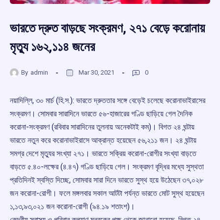
ভারতে দ্রুত বাড়ছে সংক্রমণ, ২৭১ বেড়ে করোনায়
মৃত্যু ১৬২,১১৪ জনের
By
admin
Mar 30, 2021
0
নয়াদিল্লি, ৩০ মার্চ (হি.স.): ভারতে দ্রুততার সঙ্গে বেড়েই চলেছে করোনাভাইরাসের
সংক্রমণ। সোমবার সারাদিনে ভারতে ৫৬-হাজারের গণ্ডি ছাড়িয়ে গেল দৈনিক
করোনা-সংক্রমণ (রবিবার সারাদিনের তুলনায় অনেকটাই কম)। বিগত ২৪ ঘন্টায়
ভারতে নতুন করে করোনাভাইরাসে আক্রান্ত হয়েছেন ৫৬,২১১ জন। ২৪ ঘন্টায়
সমগ্র দেশে মৃত্যুর সংখ্যা ২৭১। ভারতে সক্রিয় করোনা-রোগীর সংখ্যা বাড়তে
বাড়তে ৫.৪০-লক্ষের (৪.৪৭) গণ্ডি ছাড়িয়ে গেল। সংক্রমণ বৃদ্ধির মধ্যে সুস্থতা
প্রতিদিনই স্বস্তি দিচ্ছে, সোমবার সারা দিনে ভারতে সুস্থ হয়ে উঠেছেন ৩৭,০২৮
জন করোনা-রোগী। ফলে মঙ্গলবার সকাল আটটা পর্যন্ত ভারতে মোট সুস্থ হয়েছেন
১,১৩,৯৩,০২১ জন করোনা-রোগী (৯৪.১৯ শতাংশ)।
কেন্দ্রীয় স্বাস্থ্য ও পরিবার কল্যাণ মন্ত্রকের পক্ষ থেকে জানানো হয়েছে, বিগত ২৪