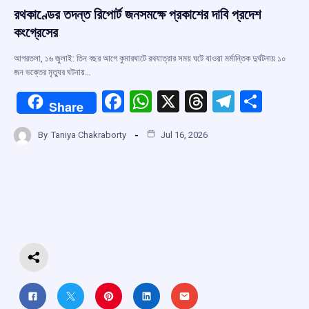
রথকাণ্ডের তদন্ত রিপোর্ট জনসমক্ষে প্রকাশের দাবি প্রদেশ
কংগ্রেসের
আগরতলা, ১৬ জুলাই: তিন বছর আগে কুমারঘাটে রথযাত্রার সময় ঘটে যাওয়া মর্মান্তিক দুর্ঘটনায় ১০
জন ভক্তের মৃত্যুর ঘটনায়…
F
W
X
T
T
S
Share
a
h
hr
el
h
By
Taniya Chakraborty
Jul 16, 2026
ce
at
e
e
ar
b
s
a
gr
e
o
A
d
a
o
p
s
m
k
p