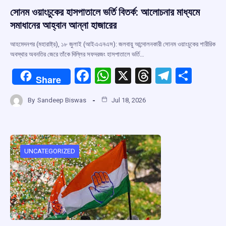
সোনম ওয়াংচুকের হাসপাতালে ভর্তি বিতর্ক: আলোচনার মাধ্যমে
সমাধানের আহ্বান আন্না হাজারের
আহমেদনগর (মহারাষ্ট্র), ১৮ জুলাই (আইএএনএস): জলবায়ু আন্দোলনকারী সোনম ওয়াংচুকের শারীরিক
অবস্থার অবনতির জেরে তাঁকে দিল্লির সফদরজং হাসপাতালে ভর্তি…
F
W
X
T
T
S
Share
a
h
hr
el
h
By
Sandeep Biswas
Jul 18, 2026
ce
at
e
e
ar
b
s
a
gr
e
o
A
d
a
o
p
s
m
UNCATEGORIZED
k
p