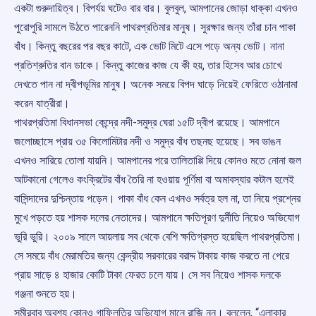
একটা গুরুদায়িত্ব। বিপর্যয় ঘটেও বার বার। বুলবুল, আমপানের জোড়া ধাক্কা এখনও
পুরোপুরি সামলে উঠতে পারেননি পাথরপ্রতিমার মানুষ। সুরক্ষার জন্য তাঁরা চান পাকা
বাঁধ। কিন্তু বছরের পর বছর কাটে, এক ভোট মিটে এসে পড়ে অন্য ভোট। নানা
প্রতিশ্রুতির বান ডাকে। কিন্তু কাজের কাজ যে কী হয়, তার হিসেব আর চোখে
দেখতে পান না দ্বীপভূমির মানুষ। অনেক সময়ে বিপদ ঘাড়ে নিয়েই ফেরিতে ওঠানামা
করেন যাত্রীরা।
পাথরপ্রতিমা বিধানসভা কেন্দ্রে নদী-সমুদ্র ঘেরা ১৫টি দ্বীপ রয়েছে। আমপানে
জলোচ্ছাসে প্রায় ৩৫ কিলোমিটার নদী ও সমুদ্র বাঁধ তছনছ হয়েছে। সব ভাঙন
এখনও সারিয়ে তোলা যায়নি। আমপানের পরে তালিতাপ্পি দিয়ে কোনও মতে নোনা জল
আটকানো গেলেও কংক্রিটের বাঁধ তৈরি না হওয়ায় পূর্ণিমা বা অমাবস্যার কটাল হলেই
বাসিন্দাদের দুশ্চিন্তায় পড়েন। পাকা বাঁধ কেন এখনও সর্বত্র হল না, তা নিয়ে প্রশ্নের
মুখে পড়তে হয় শাসক দলের নেতাদের। আমপানে ক্ষতিপূরণ দুর্নীতি নিয়েও অভিযোগ
ভুরি ভুরি। ২০০৯ সালে আয়লায় সব থেকে বেশি ক্ষতিগ্রস্ত হয়েছিল পাথরপ্রতিমা।
সে সময়ে বাঁধ মেরামতির জন্য কেন্দ্রীয় সরকারের বরাদ্দ টাকায় কাজ করতে না পেরে
প্রায় সাড়ে ৪ হাজার কোটি টাকা ফেরত চলে যায়। সে সব নিয়েও শাসক দলকে
গঞ্জনা শুনতে হয়।
সমীরবাবু অবশ্য কোনও গাফিলতির অভিযোগ মানে রাজি নন। বললেন, “এলাকার