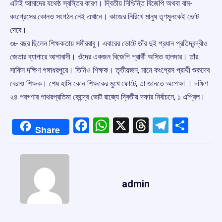
এটাই আমাদের যথেষ্ঠ স্বস্তির কারণ। দ্বিতীয় নিশ্চিন্তি বিজেপি অথবা বাম-
কংগ্রেসের কোনও সংগঠন নেই এখানে। কাজের নিরিখে মানুষ তৃণমূলকেই ভোট
দেবে।
৩৮ বছর ছিলেন শিক্ষকতায় সমীরবাবু। এবারের ভোটে তাঁর দুই প্রধান প্রতিদ্বন্দ্বীও
জেতার ব্যাপারে আশাবাদী। ওঁদের একজন বিজেপি প্রার্থী অসিত হালদার। তাঁর
সাকিন দক্ষিণ গঙ্গাধরপুরে। তিনিও শিক্ষক। তৃতীয়জন, মানে কংগ্রেস প্রার্থী শুকদেব
বেরাও শিক্ষক। শেষ হাসি কোন শিক্ষকের মুখে ফোটে, তা জানতে অপেক্ষা । দক্ষিণ
২৪ পরগণার পাথরপ্রতিমা কেন্দ্রে ভোট রাজ্যে দ্বিতীয় দফার নির্বাচনে, ১ এপ্রিল।
Facebook
WhatsApp
X
Threads
Telegr
Shar
Share
admin