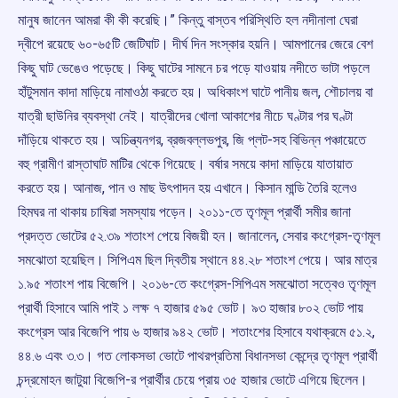
মানুষ জানেন আমরা কী কী করেছি।” কিন্তু বাস্তব পরিস্থিতি হল নদীনালা ঘেরা
দ্বীপে রয়েছে ৬০-৬৫টি জেটিঘাট। দীর্ঘ দিন সংস্কার হয়নি। আমপানের জেরে বেশ
কিছু ঘাট ভেঙেও পড়েছে। কিছু ঘাটের সামনে চর পড়ে যাওয়ায় নদীতে ভাটা পড়লে
হাঁটুসমান কাদা মাড়িয়ে নামাওঠা করতে হয়। অধিকাংশ ঘাটে পানীয় জল, শৌচালয় বা
যাত্রী ছাউনির ব্যবস্থা নেই। যাত্রীদের খোলা আকাশের নীচে ঘণ্টার পর ঘণ্টা
দাঁড়িয়ে থাকতে হয়। অচিন্ত্যনগর, ব্রজবল্লভপুর, জি প্লট-সহ বিভিন্ন পঞ্চায়েতে
বহু গ্রামীণ রাস্তাঘাট মাটির থেকে গিয়েছে। বর্ষার সময়ে কাদা মাড়িয়ে যাতায়াত
করতে হয়। আনাজ, পান ও মাছ উৎপাদন হয় এখানে। কিসান মান্ডি তৈরি হলেও
হিমঘর না থাকায় চাষিরা সমস্যায় পড়েন। ২০১১-তে তৃণমূল প্রার্থী সমীর জানা
প্রদত্ত ভোটের ৫২.৩৯ শতাংশ পেয়ে বিজয়ী হন। জানালেন, সেবার কংগ্রেস-তৃণমূল
সমঝোতা হয়েছিল। সিপিএম ছিল দ্বিতীয় স্থানে ৪৪.২৮ শতাংশ পেয়ে। আর মাত্র
১.৯৫ শতাংশ পায় বিজেপি। ২০১৬-তে কংগ্রেস-সিপিএম সমঝোতা সত্বেও তৃণমূল
প্রার্থী হিসাবে আমি পাই ১ লক্ষ ৭ হাজার ৫৯৫ ভোট। ৯৩ হাজার ৮০২ ভোট পায়
কংগ্রেস আর বিজেপি পায় ৬ হাজার ৯৪২ ভোট। শতাংশের হিসাবে যথাক্রমে ৫১.২,
৪৪.৬ এবং ৩.৩। গত লোকসভা ভোটে পাথরপ্রতিমা বিধানসভা কেন্দ্রে তৃণমূল প্রার্থী
চন্দ্রমোহন জাটুয়া বিজেপি-র প্রার্থীর চেয়ে প্রায় ৩৫ হাজার ভোটে এগিয়ে ছিলেন।