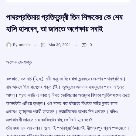
পাথরপ্রতিমায় প্রতিদ্বন্দ্বী তিন শিক্ষকের কে শেষ
হাসি হাসবেন, তা জানতে অপেক্ষায় সবাই
By
admin
Mar 30, 2021
0
অশোক সেনগুপ্ত
কলকাতা, ৩০ মার্চ (হি.স.): নদী-সমুদ্রে ঘিরে রাখা সুন্দরবনের জনপদ পাথরপ্রতিমা।
বাম আমলে ছিল বামেদের শক্ত ঠাঁই। তৃণমূলের জমানায় ঘাসফুলের প্রায় নিশ্চিন্ত
আসন। প্রায় বলছি এ কারণে, বিগত ভোটগুলোর অঙ্কের হিসাবে প্রতিপক্ষদের চেয়ে
অনেকটাই এগিয়ে তৃণমূল। ওই দলের গত দু’বারের বিধায়ক সমীর কুমার জানা
এবারেও তৃণমূলের প্রার্থী হয়েছেন। হ্যাটট্রিকের আশায় দিন গুনছেন। যদিও
এলাকাবাসী জানতে চায় কংক্রিটের বাঁধ, জেটিঘাট হবে কবে?
তাঁর বয়স ৭০-এর ওপর। জন্ম এই পাথরপ্রaতিমাতেই, দীগম্বরপুর গ্রাম পঞ্চায়েতে।