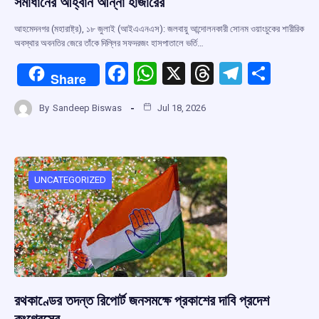
সমাধানের আহ্বান আন্না হাজারের
আহমেদনগর (মহারাষ্ট্র), ১৮ জুলাই (আইএএনএস): জলবায়ু আন্দোলনকারী সোনম ওয়াংচুকের শারীরিক
অবস্থার অবনতির জেরে তাঁকে দিল্লির সফদরজং হাসপাতালে ভর্তি…
F
W
X
T
T
S
Share
a
h
hr
el
h
By
Sandeep Biswas
Jul 18, 2026
ce
at
e
e
ar
b
s
a
gr
e
o
A
d
a
o
p
s
m
UNCATEGORIZED
k
p
রথকাণ্ডের তদন্ত রিপোর্ট জনসমক্ষে প্রকাশের দাবি প্রদেশ
কংগ্রেসের