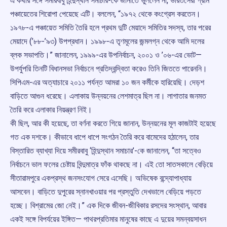
এ কথার সঙ্গে সমীরবাবু হিন্দুস্থান সমাচার-কে জানাতে ভুললেন না, ভারতসেরা গ্রাম
পঞ্চায়েতের শিরোপা পেয়েছে এটি। বললেন, “১৯৭২ থেকে কংগ্রেস করতেন।
১৯৭৮-এ পঞ্চায়েত সমিতি তৈরি হলে প্রথম দুটি মেয়াদে সমিতির সদস্য, তার পরের
মেয়াদে (’৮৮-’৯৩) উপপ্রধান। ১৯৯৮-এ তৃণমূলের জন্মলগ্ন থেকে আমি দলের
ব্লক সভাপতি।” জানালেন, ১৯৯৯-এর উপনির্বাচন, ২০০১ ও ’০৬-এর ভোট—
উপর্যুপরি তিনটি বিধানসভা নির্বাচনে প্রতিদ্বন্দ্বিতা করেও তিনি জিততে পারেননি।
সিপিএম-এর অত্যাচারে ২০১১ পর্যন্ত আমরা ১০ জন কর্মীকে হারিয়েছি। দেড়শ
বাড়িতে আগুন ধরেছে। এলাকায় উন্নয়নের লেশমাত্র ছিল না। লাগাতার জনমত
তৈরি করে এলাকার নিয়ন্ত্রণ নিই।
কী ছিল, আর কী হয়েছে, তা বর্ণনা করতে গিয়ে জানান, উন্নয়নের মূল কাজটাই হয়েছে
গত এক দশকে। কীভাবে ধাপে ধাপে সংগঠন তৈরি করে বামেদের হঠালেন, তার
বিস্তারিত ব্যাখ্যা দিয়ে সমীরবাবু ‘হিন্দুস্থান সমাচার’-কে জানালেন, “তা সত্বেও
নির্বাচনে ভাল ফলের চেষ্টায় বিন্দুমাত্র ফাঁক থাকছে না। এই তো সাতসকালে বেড়িয়ে
সীতারামপুরে একপ্রস্থ জনসংযোগ সেরে এসেছি। অভিষেক বন্দ্যোপাধ্যায়
আসবেন। বাড়িতে দুপুরের স্নানখাওয়ার পর প্রস্তুতি দেখভালে বেড়িয়ে পড়তে
হচ্ছে। বিশ্রামের জো নেই।” এক দিকে জীবন-জীবিকার রসদের সংস্থান, আবার
একই সঙ্গে বিপর্যয়ের ইঙ্গিত— পাথরপ্রতিমার মানুষের কাছে এ দুয়ের সমন্বয়সাধন