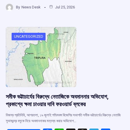
a
h
hr
el
h
By
News Desk
Jul 25, 2026
ce
at
e
e
ar
b
s
a
gr
e
o
A
d
a
o
p
s
m
UNCATEGORIZED
k
p
সমীক ভট্টাচার্যের বিরুদ্ধে নেতাজিকে অবমাননার অভিযোগ,
প্রকাশ্যে ক্ষমা চাওয়ার দাবি ফরওয়ার্ড ব্লকের
নিজস্ব প্রতিনিধি, আগরতলা, ১৯ জুলাই:পশ্চিমবঙ্গ বিজেপির সভাপতি সমীক ভট্টাচার্যের বিরুদ্ধে নেতাজি
সুভাষচন্দ্র বসুকে নিয়ে অবমাননাকর মন্তব্য করার অভিযোগ…