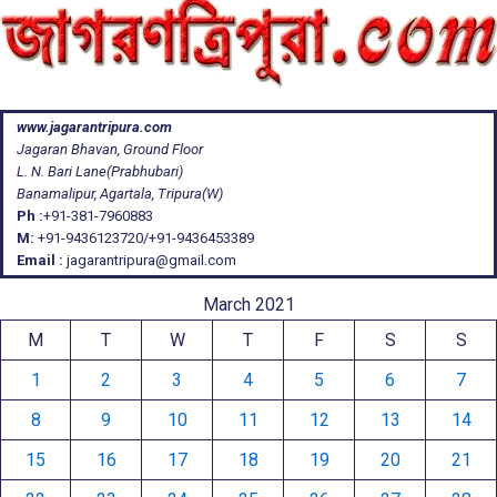
www.jagarantripura.com
Jagaran Bhavan, Ground Floor
L. N. Bari Lane(Prabhubari)
Banamalipur, Agartala, Tripura(W)
Ph :
+91-381-7960883
M:
+91-9436123720/+91-9436453389
Email :
jagarantripura@gmail.com
March 2021
M
T
W
T
F
S
S
1
2
3
4
5
6
7
8
9
10
11
12
13
14
15
16
17
18
19
20
21