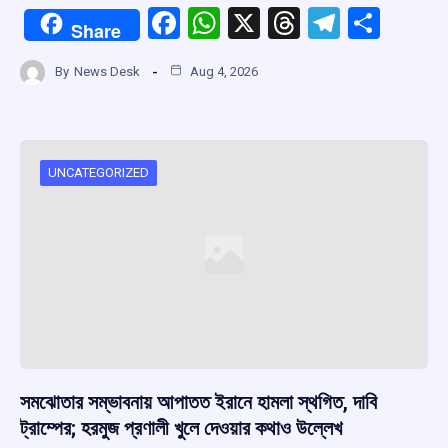
F
W
X
T
T
S
Share
a
h
hr
el
h
By
News Desk
Aug 4, 2026
ce
at
e
e
ar
b
s
a
gr
e
o
A
d
a
o
p
s
m
UNCATEGORIZED
k
p
সমঝোতার সম্ভাবনায় আপাতত ইরানে হামলা স্থগিত, দাবি
ট্রাম্পের; হরমুজ প্রণালী খুলে দেওয়ার কথাও উল্লেখ