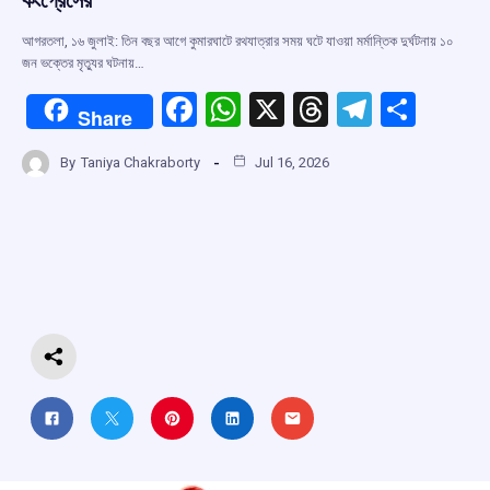
আগরতলা, ১৬ জুলাই: তিন বছর আগে কুমারঘাটে রথযাত্রার সময় ঘটে যাওয়া মর্মান্তিক দুর্ঘটনায় ১০
জন ভক্তের মৃত্যুর ঘটনায়…
F
W
X
T
T
S
Share
a
h
hr
el
h
By
Taniya Chakraborty
Jul 16, 2026
ce
at
e
e
ar
b
s
a
gr
e
o
A
d
a
o
p
s
m
k
p