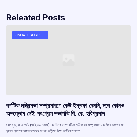
Releated Posts
UNCATEGORIZED
কর্ণাটক মন্ত্রিসভা সম্প্রসারণে কেউ ইস্তফা দেননি, দলে কোনও
অসন্তোষ নেই: কংগ্রেস সভাপতি বি. কে. হরিপ্রসাদ
বেঙ্গালুরু, ৪ আগস্ট (আইএএনএস): কর্ণাটকে সাম্প্রতিক মন্ত্রিসভা সম্প্রসারণকে ঘিরে কংগ্রেসের
অন্দরে ব্যাপক অসন্তোষের জল্পনা উড়িয়ে দিয়ে কর্ণাটক প্রদেশ…