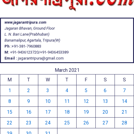
www.jagarantripura.com
Jagaran Bhavan, Ground Floor
L. N. Bari Lane(Prabhubari)
Banamalipur, Agartala, Tripura(W)
Ph :
+91-381-7960883
M:
+91-9436123720/+91-9436453389
Email :
jagarantripura@gmail.com
March 2021
M
T
W
T
F
S
S
1
2
3
4
5
6
7
8
9
10
11
12
13
14
15
16
17
18
19
20
21
22
23
24
25
26
27
28
29
30
31