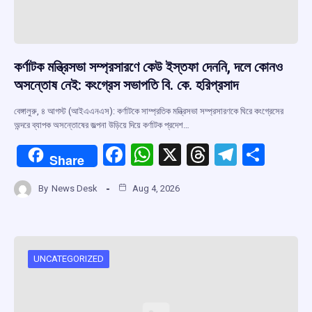
কর্ণাটক মন্ত্রিসভা সম্প্রসারণে কেউ ইস্তফা দেননি, দলে কোনও
অসন্তোষ নেই: কংগ্রেস সভাপতি বি. কে. হরিপ্রসাদ
বেঙ্গালুরু, ৪ আগস্ট (আইএএনএস): কর্ণাটকে সাম্প্রতিক মন্ত্রিসভা সম্প্রসারণকে ঘিরে কংগ্রেসের
অন্দরে ব্যাপক অসন্তোষের জল্পনা উড়িয়ে দিয়ে কর্ণাটক প্রদেশ…
F
W
X
T
T
S
Share
a
h
hr
el
h
By
News Desk
Aug 4, 2026
ce
at
e
e
ar
b
s
a
gr
e
o
A
d
a
o
p
s
m
UNCATEGORIZED
k
p