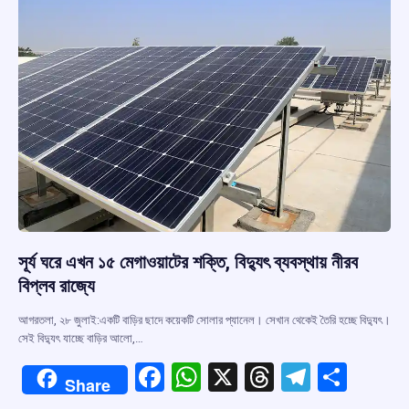
k
p
সূর্য ঘরে এখন ১৫ মেগাওয়াটের শক্তি, বিদ্যুৎ ব্যবস্থায় নীরব
বিপ্লব রাজ্যে
আগরতলা, ২৮ জুলাই:একটি বাড়ির ছাদে কয়েকটি সোলার প্যানেল। সেখান থেকেই তৈরি হচ্ছে বিদ্যুৎ।
সেই বিদ্যুৎ যাচ্ছে বাড়ির আলো,…
F
W
X
T
T
S
Share
a
h
hr
el
h