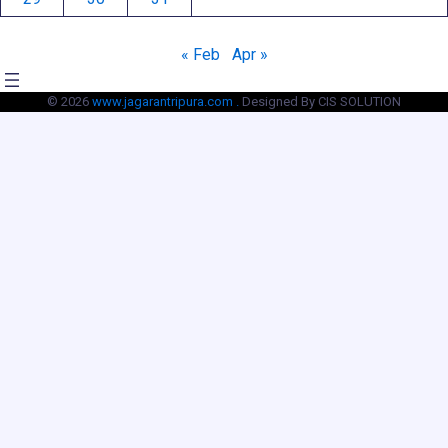
« Feb
Apr »
© 2026
www.jagarantripura.com .
Designed By CIS SOLUTION