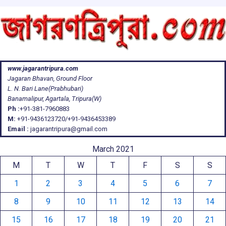
www.jagarantripura.com
Jagaran Bhavan, Ground Floor
L. N. Bari Lane(Prabhubari)
Banamalipur, Agartala, Tripura(W)
Ph :
+91-381-7960883
M:
+91-9436123720/+91-9436453389
Email :
jagarantripura@gmail.com
March 2021
M
T
W
T
F
S
S
1
2
3
4
5
6
7
8
9
10
11
12
13
14
15
16
17
18
19
20
21