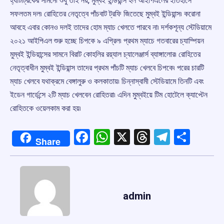
হ্যাটট্রিকের সামনে৷ শুধু তাই নয়, মুম্বই ইন্ডিয়ান্স হল আইপিএলের ইতিহাসে
সফলতম দল৷ রোহিতের নেতৃত্বে পাঁচবাট ট্রফি জিতেছে মুম্বই ইন্ডিয়ান্স৷ করোনা
আবহে এবার কোনও দলই তাদের হোম ম্যাচ খেলতে পারবে না৷ দর্শকশূন্য স্টেডিয়ামে
২০২১ আইপিএল শুরু হচ্ছে চিপকে ৯ এপ্রিল৷ প্রথম ম্যাচে গতবারের চ্যাম্পিয়ন
মুম্বই ইন্ডিয়ান্সের সামনে বিরাট কোহলির রয়্যাল চ্যালেঞ্জার্স ব্যাঙ্গালোর৷ রোহিতের
নেতৃত্বাধীন মুম্বই ইন্ডিয়ান্স তাদের প্রথম পাঁচটি ম্যাচ খেলবে চিপকে৷ পরের চারটি
ম্যাচ খেলবে যথাক্রমে বেঙ্গালুরু ও কলকাতায়৷ চিন্নাস্বামী স্টেডিয়ামে তিনটি এবং
ইডেন গার্ডেন্সে ২টি ম্যাচ খেলবেন রোহিতরা৷ এদিন মুম্বইয়ে টিম হোটেলে ক্যাপ্টেন
রোহিতকে ওয়েলকাম করা হয়৷
Facebook
WhatsApp
X
Threads
Telegr
Shar
Share
admin