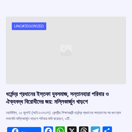
ce
at
e
e
ar
b
s
a
gr
e
o
A
d
a
o
p
s
m
UNCATEGORIZED
k
p
ধর্মেন্দ্র প্রধানের ইস্তফা যুবসমাজ, সন্তানহারা পরিবার ও
ঐক্যবদ্ধ বিরোধীদের জয়: মল্লিকার্জুন খাড়গে
নয়াদিল্লি, ২৫ জুলাই (আইএএনএস): কেন্দ্রীয় শিক্ষামন্ত্রী ধর্মেন্দ্র প্রধানের পদত্যাগের পর কংগ্রেস
সভাপতি মল্লিকার্জুন খাড়গে শনিবার দাবি করেছেন, এটি…
F
W
X
T
T
S