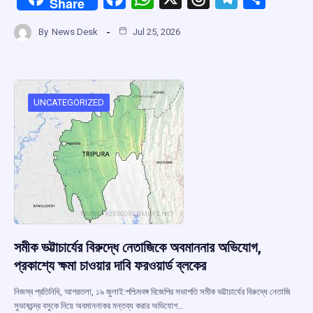
Share
a
h
hr
el
h
By
News Desk
Jul 25, 2026
ce
at
e
e
ar
b
s
a
gr
e
o
A
d
a
o
p
s
m
UNCATEGORIZED
k
p
সমীক ভট্টাচার্যের বিরুদ্ধে নেতাজিকে অবমাননার অভিযোগ,
প্রকাশ্যে ক্ষমা চাওয়ার দাবি ফরওয়ার্ড ব্লকের
নিজস্ব প্রতিনিধি, আগরতলা, ১৯ জুলাই:পশ্চিমবঙ্গ বিজেপির সভাপতি সমীক ভট্টাচার্যের বিরুদ্ধে নেতাজি
সুভাষচন্দ্র বসুকে নিয়ে অবমাননাকর মন্তব্য করার অভিযোগ…