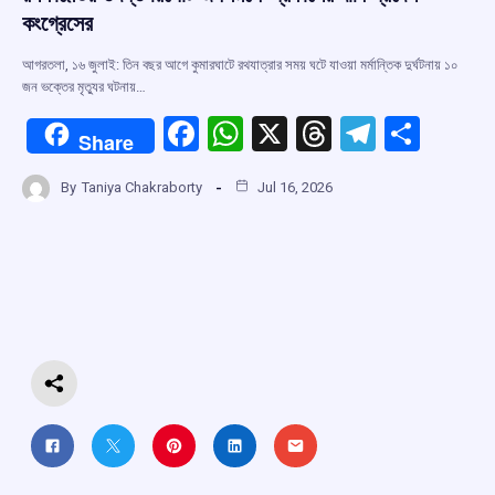
কংগ্রেসের
আগরতলা, ১৬ জুলাই: তিন বছর আগে কুমারঘাটে রথযাত্রার সময় ঘটে যাওয়া মর্মান্তিক দুর্ঘটনায় ১০
জন ভক্তের মৃত্যুর ঘটনায়…
F
W
X
T
T
S
Share
a
h
hr
el
h
By
Taniya Chakraborty
Jul 16, 2026
ce
at
e
e
ar
b
s
a
gr
e
o
A
d
a
o
p
s
m
k
p