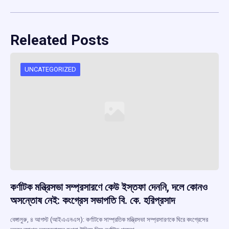
Releated Posts
UNCATEGORIZED
কর্ণাটক মন্ত্রিসভা সম্প্রসারণে কেউ ইস্তফা দেননি, দলে কোনও
অসন্তোষ নেই: কংগ্রেস সভাপতি বি. কে. হরিপ্রসাদ
বেঙ্গালুরু, ৪ আগস্ট (আইএএনএস): কর্ণাটকে সাম্প্রতিক মন্ত্রিসভা সম্প্রসারণকে ঘিরে কংগ্রেসের