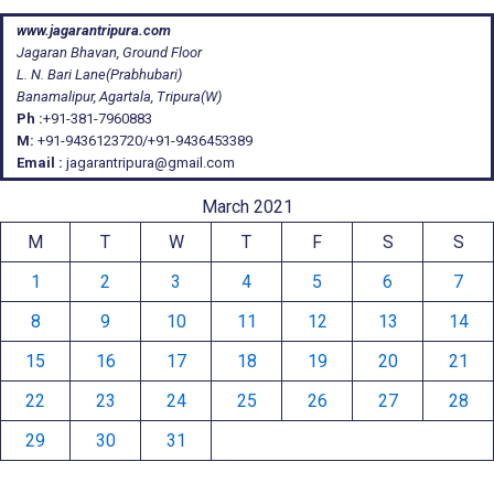
www.jagarantripura.com
Jagaran Bhavan, Ground Floor
L. N. Bari Lane(Prabhubari)
Banamalipur, Agartala, Tripura(W)
Ph :
+91-381-7960883
M:
+91-9436123720/+91-9436453389
Email :
jagarantripura@gmail.com
March 2021
M
T
W
T
F
S
S
1
2
3
4
5
6
7
8
9
10
11
12
13
14
15
16
17
18
19
20
21
22
23
24
25
26
27
28
29
30
31