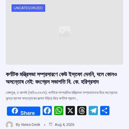
UNCATEGORIZED
কর্ণাটক মন্ত্রিসভা সম্প্রসারণে কেউ ইস্তফা দেননি, দলে কোনও
অসন্তোষ নেই: কংগ্রেস সভাপতি বি. কে. হরিপ্রসাদ
বেঙ্গালুরু, ৪ আগস্ট (আইএএনএস): কর্ণাটকে সাম্প্রতিক মন্ত্রিসভা সম্প্রসারণকে ঘিরে কংগ্রেসের
অন্দরে ব্যাপক অসন্তোষের জল্পনা উড়িয়ে দিয়ে কর্ণাটক প্রদেশ…
F
W
X
T
T
S
Share
a
h
hr
el
h
By
News Desk
Aug 4, 2026
ce
at
e
e
ar