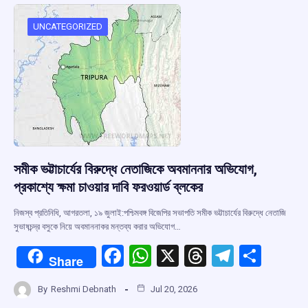
o
A
d
a
o
p
s
m
UNCATEGORIZED
k
p
সমীক ভট্টাচার্যের বিরুদ্ধে নেতাজিকে অবমাননার অভিযোগ,
প্রকাশ্যে ক্ষমা চাওয়ার দাবি ফরওয়ার্ড ব্লকের
নিজস্ব প্রতিনিধি, আগরতলা, ১৯ জুলাই:পশ্চিমবঙ্গ বিজেপির সভাপতি সমীক ভট্টাচার্যের বিরুদ্ধে নেতাজি
সুভাষচন্দ্র বসুকে নিয়ে অবমাননাকর মন্তব্য করার অভিযোগ…
F
W
X
T
T
S
Share
a
h
hr
el
h
By
Reshmi Debnath
Jul 20, 2026
ce
at
e
e
ar