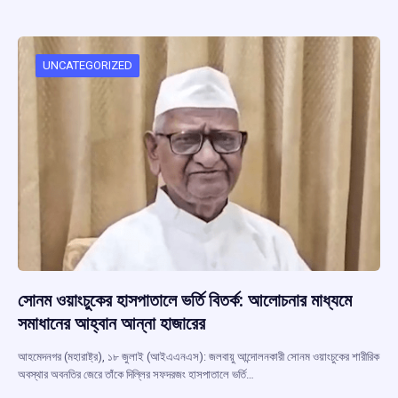
b
s
a
gr
e
o
A
d
a
o
p
s
m
UNCATEGORIZED
k
p
সোনম ওয়াংচুকের হাসপাতালে ভর্তি বিতর্ক: আলোচনার মাধ্যমে
সমাধানের আহ্বান আন্না হাজারের
আহমেদনগর (মহারাষ্ট্র), ১৮ জুলাই (আইএএনএস): জলবায়ু আন্দোলনকারী সোনম ওয়াংচুকের শারীরিক
অবস্থার অবনতির জেরে তাঁকে দিল্লির সফদরজং হাসপাতালে ভর্তি…