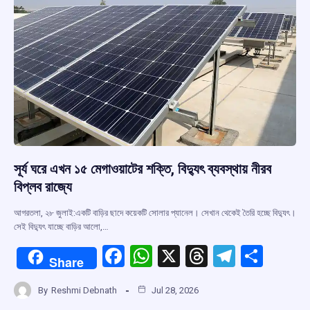
সূর্য ঘরে এখন ১৫ মেগাওয়াটের শক্তি, বিদ্যুৎ ব্যবস্থায় নীরব
বিপ্লব রাজ্যে
আগরতলা, ২৮ জুলাই:একটি বাড়ির ছাদে কয়েকটি সোলার প্যানেল। সেখান থেকেই তৈরি হচ্ছে বিদ্যুৎ।
সেই বিদ্যুৎ যাচ্ছে বাড়ির আলো,…
F
W
X
T
T
S
Share
a
h
hr
el
h
By
Reshmi Debnath
Jul 28, 2026
ce
at
e
e
ar