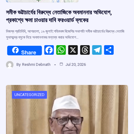
সমীক ভট্টাচার্যের বিরুদ্ধে নেতাজিকে অবমাননার অভিযোগ,
প্রকাশ্যে ক্ষমা চাওয়ার দাবি ফরওয়ার্ড ব্লকের
নিজস্ব প্রতিনিধি, আগরতলা, ১৯ জুলাই:পশ্চিমবঙ্গ বিজেপির সভাপতি সমীক ভট্টাচার্যের বিরুদ্ধে নেতাজি
সুভাষচন্দ্র বসুকে নিয়ে অবমাননাকর মন্তব্য করার অভিযোগ…
F
W
X
T
T
S
Share
a
h
hr
el
h
By
Reshmi Debnath
Jul 20, 2026
ce
at
e
e
ar
b
s
a
gr
e
o
A
d
a
o
p
s
m
UNCATEGORIZED
k
p