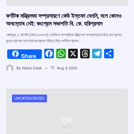
কর্ণাটক মন্ত্রিসভা সম্প্রসারণে কেউ ইস্তফা দেননি, দলে কোনও
অসন্তোষ নেই: কংগ্রেস সভাপতি বি. কে. হরিপ্রসাদ
বেঙ্গালুরু, ৪ আগস্ট (আইএএনএস): কর্ণাটকে সাম্প্রতিক মন্ত্রিসভা সম্প্রসারণকে ঘিরে কংগ্রেসের
অন্দরে ব্যাপক অসন্তোষের জল্পনা উড়িয়ে দিয়ে কর্ণাটক প্রদেশ…
F
W
X
T
T
S
Share
a
h
hr
el
h
By
News Desk
Aug 4, 2026
ce
at
e
e
ar
b
s
a
gr
e
o
A
d
a
o
p
s
m
UNCATEGORIZED
k
p