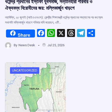
ধর্মেন্দ্র প্রধানের ইস্তফা যুবসমাজ, সন্তানহারা পরিবার ও
ঐক্যবদ্ধ বিরোধীদের জয়: মল্লিকার্জুন খাড়গে
নয়াদিল্লি, ২৫ জুলাই (আইএএনএস): কেন্দ্রীয় শিক্ষামন্ত্রী ধর্মেন্দ্র প্রধানের পদত্যাগের পর কংগ্রেস
সভাপতি মল্লিকার্জুন খাড়গে শনিবার দাবি করেছেন, এটি…
F
W
X
T
T
S
Share
a
h
hr
el
h
By
News Desk
Jul 25, 2026
ce
at
e
e
ar
b
s
a
gr
e
o
A
d
a
o
p
s
m
UNCATEGORIZED
k
p