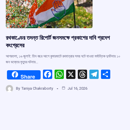
k
p
রথকাণ্ডের তদন্ত রিপোর্ট জনসমক্ষে প্রকাশের দাবি প্রদেশ
কংগ্রেসের
আগরতলা, ১৬ জুলাই: তিন বছর আগে কুমারঘাটে রথযাত্রার সময় ঘটে যাওয়া মর্মান্তিক দুর্ঘটনায় ১০
জন ভক্তের মৃত্যুর ঘটনায়…
F
W
X
T
T
S
Share
a
h
hr
el
h
By
Taniya Chakraborty
Jul 16, 2026
ce
at
e
e
ar
b
s
a
gr
e
o
A
d
a
o
p
s
m
k
p