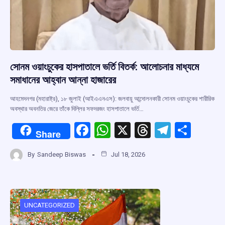
সোনম ওয়াংচুকের হাসপাতালে ভর্তি বিতর্ক: আলোচনার মাধ্যমে
সমাধানের আহ্বান আন্না হাজারের
আহমেদনগর (মহারাষ্ট্র), ১৮ জুলাই (আইএএনএস): জলবায়ু আন্দোলনকারী সোনম ওয়াংচুকের শারীরিক
অবস্থার অবনতির জেরে তাঁকে দিল্লির সফদরজং হাসপাতালে ভর্তি…
F
W
X
T
T
S
Share
a
h
hr
el
h
By
Sandeep Biswas
Jul 18, 2026
ce
at
e
e
ar
b
s
a
gr
e
o
A
d
a
o
p
s
m
UNCATEGORIZED