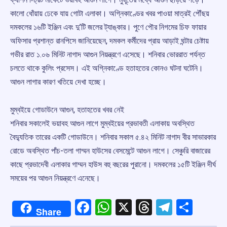
কালো ধোঁয়ায় ঢেকে যায় গোটা এলাকা। অগ্নিকাণ্ডের খবর পাওয়া মাত্রই পৌঁছয়
দমকলের ১৬টি ইঞ্জিন এবং দু’টি জলের ট্যাঙ্কার। পুণে পৌর নিগমের চিফ ফায়ার
অফিসার প্রশান্ত রানপিসে জানিয়েছেন, দমকল কর্মীদের প্রায় আড়াই ঘন্টার চেষ্টায়
গভীর রাত ১.০৬ মিনিট নাগাদ আগুন নিয়ন্ত্রণে এসেছে। শনিবার ভোররাত পর্যন্ত
চলতে থাকে কুলিং প্রসেস। এই অগ্নিকাণ্ডে হতাহতের কোনও ঘটনা ঘটেনি।
আগুন লাগার কারণ খতিয়ে দেখা হচ্ছে।
মুম্বইয়ে গোডাউনে আগুন, হতাহতের খবর নেই
শনিবার সকালেই ভয়াবহ আগুন লাগে মুম্বইয়ের প্রভাবতী এলাকায় অবস্থিত
বৈদ্যুতিক তারের একটি গোডাউনে। শনিবার সকাল ৫.৪২ মিনিট নাগাদ বীর সাভারকার
রোডে অবস্থিত পাঁচ-তলা গাম্মন হাউসের বেসমেন্টে আগুন লাগে। সেঞ্চুরি বাজারের
কাছে প্রভাদেবী এলাকার গাম্মন হাউস বহু বছরের পুরানো। দমকলের ১৫টি ইঞ্জিন দীর্ঘ
সময়ের পর আগুন নিয়ন্ত্রণে এনেছে।
Facebook
WhatsApp
X
Threads
Telegr
Shar
Share