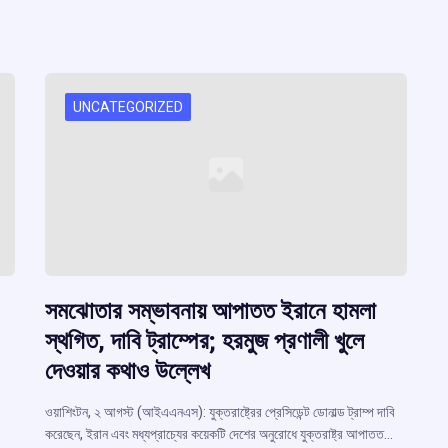
UNCATEGORIZED
সমঝোতার সম্ভাবনায় আপাতত ইরানে হামলা
স্থগিত, দাবি ট্রাম্পের; হরমুজ প্রণালী খুলে
দেওয়ার কথাও উল্লেখ
ওয়াশিংটন, ২ আগস্ট (আইএএনএস): যুক্তরাষ্ট্রের প্রেসিডেন্ট ডোনাল্ড ট্রাম্প দাবি
করেছেন, ইরান এবং মধ্যপ্রাচ্যের কয়েকটি দেশের অনুরোধে যুক্তরাষ্ট্র আপাতত…