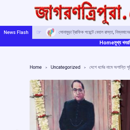
Skip
to
content
সোনামুড়া ট্রাফিক পয়েন্টে বেহাল রাস্তা, নিম্নম
News Flash
Home
মুখ্য খবর
ত
Home
Uncategorized
দেশে ধর্মের নামে অশান্তি সৃষ্