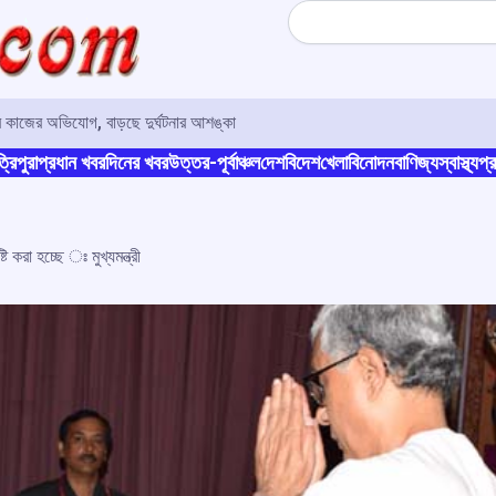
Search
ানের কাজের অভিযোগ, বাড়ছে দুর্ঘটনার আশঙ্কা
্রিপুরা
প্রধান খবর
দিনের খবর
উত্তর-পূর্বাঞ্চল
দেশ
বিদেশ
খেলা
বিনোদন
বাণিজ্য
স্বাস্থ্য
প্র
টি করা হচ্ছে ঃ মুখ্যমন্ত্রী