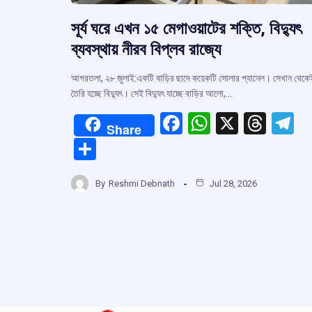
সূর্য ঘরে এখন ১৫ মেগাওয়াটের শক্তি, বিদ্যুৎ
ব্যবস্থায় নীরব বিপ্লব রাজ্যে
আগরতলা, ২৮ জুলাই:একটি বাড়ির ছাদে কয়েকটি সোলার প্যানেল। সেখান থেকে
তৈরি হচ্ছে বিদ্যুৎ। সেই বিদ্যুৎ যাচ্ছে বাড়ির আলো,…
F
W
X
T
T
Share
a
h
hr
el
S
ce
at
e
e
h
b
s
a
g
By
Reshmi Debnath
Jul 28, 2026
ar
o
A
d
a
e
o
p
s
k
p