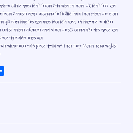
ম্যান সুখদেও থোরাত মূলতঃ তিনটি বিষয়ের উপর আলোচনা করেন৷ এই তিনটি বিষয় হলো
তিদের উন্নয়নের লক্ষ্যে আম্বেদকর কি কি নীতি নির্ধারণ করে গেছেন এবং তাদের
ষ্টি ভঙ্গির বিস্তারিত তুলে ধরতে গিয়ে তিনি বলেন, ধর্ম নিরপেক্ষতা ও রাষ্ট্রের
ট্র যেখানে সমাজের সর্বক্ষেত্রে সমতা থাকবে এবংে সেরকম রাষ্ট্র গড়ে তুলতে হলে
কতিতে প্রতিফলিত করতে হবে৷
 আর আম্বেদকরের প্রতিকৃতিতে পূষ্পার্ঘ অর্পণ করে শ্রদ্ধা নিবেদন করেন৷ অনুষ্ঠানে
৷
ads
elegram
Share