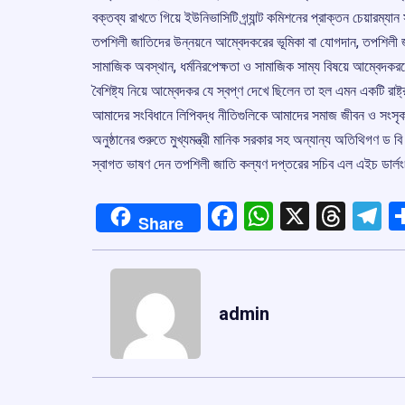
বক্তব্য রাখতে গিয়ে ইউনিভাসিটি গ্র্যান্ট কমিশনের প্রাক্তন চেয়ার
তপশিলী জাতিদের উন্নয়নে আম্বেদকরের ভূমিকা বা যোগদান, তপশিলী জা
সামাজিক অবস্থান, ধর্মনিরপেক্ষতা ও সামাজিক সাম্য বিষয়ে আম্বেদকররের দৃ
বৈশিষ্ট্য নিয়ে আম্বেদকর যে স্বপ্ণ দেখে ছিলেন তা হল এমন একটি রাষ্
আমাদের সংবিধানে লিপিবদ্ধ নীতিগুলিকে আমাদের সমাজ জীবন ও সংসৃ
অনুষ্ঠানের শুরুতে মুখ্যমন্ত্রী মানিক সরকার সহ অন্যান্য অতিথিগণ ড বি
স্বাগত ভাষণ দেন তপশিলী জাতি কল্যণ দপ্তরের সচিব এল এইচ ডার্লং
Facebook
WhatsApp
X
Thre
T
Share
admin