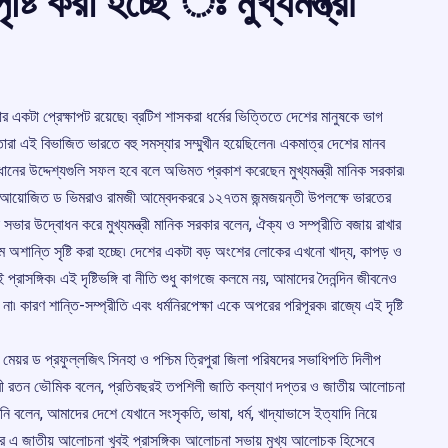
ষ্টি করা হচ্ছে ঃ মুখ্যমন্ত্রী
 একটা প্রেক্ষাপট রয়েছে৷ ব্রটিশ শাসকরা ধর্মের ভিত্তিতে দেশের মানুষকে ভাগ
ারা এই বিভাজিত ভারতে বহু সমস্যার সম্মুখীন হয়েছিলেন৷ একমাত্র দেশের মানব
নের উদ্দেশ্যগুলি সফল হবে বলে অভিমত প্রকাশ করেছেন মুখ্যমন্ত্রী মানিক সরকার৷
বনে আয়োজিত ড ভিমরাও রামজী আম্বেদকররে ১২৭তম জন্মজয়ন্তী উপলক্ষে ভারতের
ভার উদ্বোধন করে মুখ্যমন্ত্রী মানিক সরকার বলেন, ঐক্য ও সম্প্রীতি বজায় রাখার
 নামে অশান্তি সৃষ্টি করা হচ্ছে৷ দেশের একটা বড় অংশের লোকের এখনো খাদ্য, কাপড় ও
রাসঙ্গিক৷ এই দৃষ্টিভঙ্গি বা নীতি শুধু কাগজে কলমে নয়, আমাদের দৈনন্দিন জীবনেও
 কারণ শান্তি-সম্প্রীতি এবং ধর্মনিরপেক্ষা একে অপরের পরিপূরক৷ রাজ্যে এই দৃষ্টি
র ড প্রফুল্লজিৎ সিনহা ও পশ্চিম ত্রিপুরা জিলা পরিষদের সভাধিপতি দিলীপ
ত্রী রতন ভৌমিক বলেন, প্রতিবছরই তপশিলী জাতি কল্যাণ দপ্তর ও জাতীয় আলোচনা
লেন, আমাদের দেশে যেখানে সংসৃকতি, ভাষা, ধর্ম, খাদ্যাভাসে ইত্যাদি নিয়ে
ক্ষেত্রে এ জাতীয় আলোচনা খুবই প্রাসঙ্গিক৷ আলোচনা সভায় মুখ্য আলোচক হিসেবে