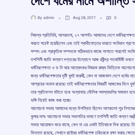
দেশে ধর্মের নামে অশান্তি সৃ
By
admin
Aug 28, 2017
0
নিজস্ব প্রতিনিধি, আগরতলা, ২৭ আগস্ট৷৷ আমাদের দেশে ধর্মনিরপেক্ষতার
করতে সচেষ্ট হয়েছিলেন এবং তাই স্বাধীনোত্তর ভারতে সংবিধান প্রণেত
সম্পদ এবং প্রাকৃতিক সম্পদকে সঠিকভাবে কাজে লাগাতে পারলেই সংবিধা
তপশিলী জাতি কল্যাণ দপ্তরের উদ্যোগে আজ রবীন্দ্র শতবার্ষিকী ভ
ধর্মনিরপেক্ষতা ও ড বি আর আম্বেদকর বিষয়ক রাজ্য ভিত্তিক আলোচনা স
জন্য ধর্মনিরপেক্ষতার দৃষ্টি খুবই জরুরী, কেন না আজকাল দেশে ধর্মের
আশ্রয়ের অভাব রয়েছে৷ তাই ধর্মনিরপেক্ষতার বিষয়টি আজকের দিনে খুবই প্
তার প্রতিফলন ঘটাতে হবে৷ অন্যাথায় মৌলিক সমস্যাগুলির সমাধান হবে না৷
ভঙ্গি নিয়েই কাজ করা হচ্ছে৷
আলোচনা সভায় আমাদের মধ্যে উপস্থিত ছিলেন আগরতলা পুর নিগমের মেয়
কুমার দাস৷ আলোচনা সভায় সভাপতির ভাষণে তপশিলী জাতি কল্যণ মন্
সভার আয়োজন করে থাকে, কেন না এর একটা ইতিবাচক দিক রয়েছে৷ তিনি ব
ভিন্নতা রয়েছে, সেখানে রাষ্ট্রের ধর্মনিরপেক্ষ চরিত্রকে রক্ষা করার 