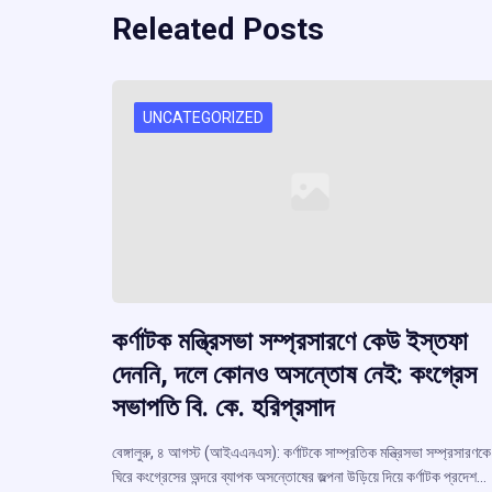
Releated Posts
UNCATEGORIZED
কর্ণাটক মন্ত্রিসভা সম্প্রসারণে কেউ ইস্তফা
দেননি, দলে কোনও অসন্তোষ নেই: কংগ্রেস
সভাপতি বি. কে. হরিপ্রসাদ
বেঙ্গালুরু, ৪ আগস্ট (আইএএনএস): কর্ণাটকে সাম্প্রতিক মন্ত্রিসভা সম্প্রসারণকে
ঘিরে কংগ্রেসের অন্দরে ব্যাপক অসন্তোষের জল্পনা উড়িয়ে দিয়ে কর্ণাটক প্রদেশ…