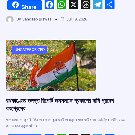
F
W
X
T
T
S
Share
a
h
hr
el
h
By
Sandeep Biswas
Jul 18, 2026
ce
at
e
e
ar
b
s
a
gr
e
o
A
d
a
o
p
s
m
UNCATEGORIZED
k
p
রথকাণ্ডের তদন্ত রিপোর্ট জনসমক্ষে প্রকাশের দাবি প্রদেশ
কংগ্রেসের
আগরতলা, ১৬ জুলাই: তিন বছর আগে কুমারঘাটে রথযাত্রার সময় ঘটে যাওয়া মর্মান্তিক দুর্ঘটনায় ১০
জন ভক্তের মৃত্যুর ঘটনায়…