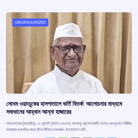
b
s
a
gr
e
o
A
d
a
o
p
s
m
UNCATEGORIZED
k
p
সোনম ওয়াংচুকের হাসপাতালে ভর্তি বিতর্ক: আলোচনার মাধ্যমে
সমাধানের আহ্বান আন্না হাজারের
আহমেদনগর (মহারাষ্ট্র), ১৮ জুলাই (আইএএনএস): জলবায়ু আন্দোলনকারী সোনম ওয়াংচুকের শারীরিক
অবস্থার অবনতির জেরে তাঁকে দিল্লির সফদরজং হাসপাতালে ভর্তি…