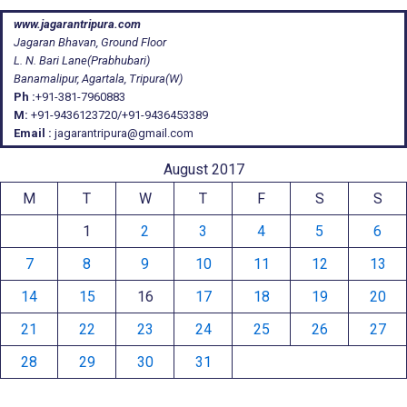
www.jagarantripura.com
Jagaran Bhavan, Ground Floor
L. N. Bari Lane(Prabhubari)
Banamalipur, Agartala, Tripura(W)
Ph :
+91-381-7960883
M:
+91-9436123720/+91-9436453389
Email :
jagarantripura@gmail.com
August 2017
M
T
W
T
F
S
S
1
2
3
4
5
6
7
8
9
10
11
12
13
14
15
16
17
18
19
20
21
22
23
24
25
26
27
28
29
30
31