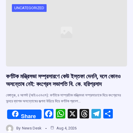
UNCATEGORIZED
কর্ণাটক মন্ত্রিসভা সম্প্রসারণে কেউ ইস্তফা দেননি, দলে কোনও
অসন্তোষ নেই: কংগ্রেস সভাপতি বি. কে. হরিপ্রসাদ
বেঙ্গালুরু, ৪ আগস্ট (আইএএনএস): কর্ণাটকে সাম্প্রতিক মন্ত্রিসভা সম্প্রসারণকে ঘিরে কংগ্রেসের
অন্দরে ব্যাপক অসন্তোষের জল্পনা উড়িয়ে দিয়ে কর্ণাটক প্রদেশ…
F
W
X
T
T
S
Share
a
h
hr
el
h
By
News Desk
Aug 4, 2026
ce
at
e
e
ar