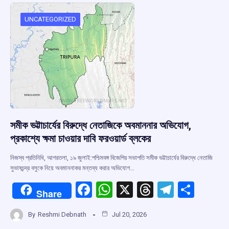
o
A
d
a
o
p
s
m
UNCATEGORIZED
k
p
সমীক ভট্টাচার্যের বিরুদ্ধে নেতাজিকে অবমাননার অভিযোগ,
প্রকাশ্যে ক্ষমা চাওয়ার দাবি ফরওয়ার্ড ব্লকের
নিজস্ব প্রতিনিধি, আগরতলা, ১৯ জুলাই:পশ্চিমবঙ্গ বিজেপির সভাপতি সমীক ভট্টাচার্যের বিরুদ্ধে নেতাজি
সুভাষচন্দ্র বসুকে নিয়ে অবমাননাকর মন্তব্য করার অভিযোগ…
F
W
X
T
T
S
Share
a
h
hr
el
h
By
Reshmi Debnath
Jul 20, 2026
ce
at
e
e
ar