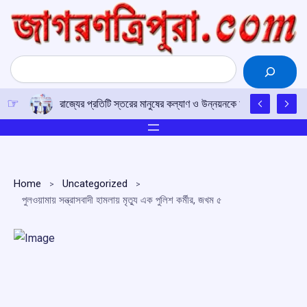
Skip
to
content
Search
রাজ্যের প্রতিটি স্তরের মানুষের কল্যাণ ও উন্নয়নকে অগ্রাধিকার দিয়ে সরকা
Home
Uncategorized
পুলওয়ামায় সন্ত্রাসবাদী হামলায় মৃত্যু এক পুলিশ কর্মীর, জখম ৫