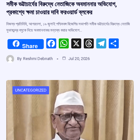
সমীক ভট্টাচার্যের বিরুদ্ধে নেতাজিকে অবমাননার অভিযোগ,
প্রকাশ্যে ক্ষমা চাওয়ার দাবি ফরওয়ার্ড ব্লকের
নিজস্ব প্রতিনিধি, আগরতলা, ১৯ জুলাই:পশ্চিমবঙ্গ বিজেপির সভাপতি সমীক ভট্টাচার্যের বিরুদ্ধে নেতাজি
সুভাষচন্দ্র বসুকে নিয়ে অবমাননাকর মন্তব্য করার অভিযোগ…
F
W
X
T
T
S
Share
a
h
hr
el
h
By
Reshmi Debnath
Jul 20, 2026
ce
at
e
e
ar
b
s
a
gr
e
o
A
d
a
o
p
s
m
UNCATEGORIZED
k
p