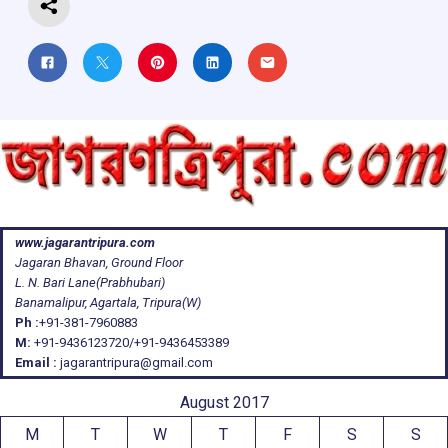
www.jagarantripura.com
Jagaran Bhavan, Ground Floor
L. N. Bari Lane(Prabhubari)
Banamalipur, Agartala, Tripura(W)
Ph :
+91-381-7960883
M:
+91-9436123720/+91-9436453389
Email :
jagarantripura@gmail.com
August 2017
M
T
W
T
F
S
S