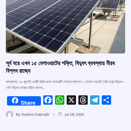
সূর্য ঘরে এখন ১৫ মেগাওয়াটের শক্তি, বিদ্যুৎ ব্যবস্থায় নীরব
বিপ্লব রাজ্যে
আগরতলা, ২৮ জুলাই:একটি বাড়ির ছাদে কয়েকটি সোলার প্যানেল। সেখান থেকেই তৈরি হচ্ছে বিদ্যুৎ।
সেই বিদ্যুৎ যাচ্ছে বাড়ির আলো,…
F
W
X
T
T
S
Share
a
h
hr
el
h
By
Reshmi Debnath
Jul 28, 2026
ce
at
e
e
ar
b
s
a
gr
e