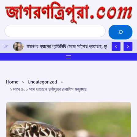
Skip
to
content
Search
মহানগর গ্যাসের প্রতিনিধি সেজে সাইবার প্রতারণা, মুম্বইয়ে ৪.৯৮ লক্
Home
Uncategorized
২ মাসে ৪০০ সাপ ধরেছেন দুর্গাপুরের দেবাশিস মজুমদার