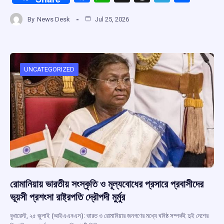
a
h
hr
el
h
By
News Desk
Jul 25, 2026
ce
at
e
e
ar
b
s
a
gr
e
o
A
d
a
o
p
s
m
UNCATEGORIZED
k
p
রোমানিয়ায় ভারতীয় সংস্কৃতি ও মূল্যবোধের প্রসারে প্রবাসীদের
ভূয়সী প্রশংসা রাষ্ট্রপতি দ্রৌপদী মুর্মুর
বুখারেস্ট, ২৫ জুলাই (আইএএনএস): ভারত ও রোমানিয়ার জনগণের মধ্যে ঘনিষ্ঠ সম্পর্কই দুই দেশের