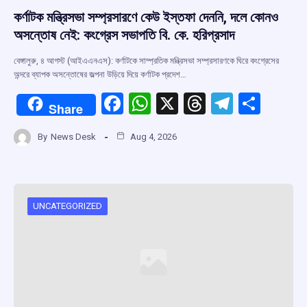
কর্ণাটক মন্ত্রিসভা সম্প্রসারণে কেউ ইস্তফা দেননি, দলে কোনও
অসন্তোষ নেই: কংগ্রেস সভাপতি বি. কে. হরিপ্রসাদ
বেঙ্গালুরু, ৪ আগস্ট (আইএএনএস): কর্ণাটকে সাম্প্রতিক মন্ত্রিসভা সম্প্রসারণকে ঘিরে কংগ্রেসের
অন্দরে ব্যাপক অসন্তোষের জল্পনা উড়িয়ে দিয়ে কর্ণাটক প্রদেশ…
F
W
X
T
T
S
Share
a
h
hr
el
h
By
News Desk
Aug 4, 2026
ce
at
e
e
ar
b
s
a
gr
e
o
A
d
a
o
p
s
m
UNCATEGORIZED
k
p