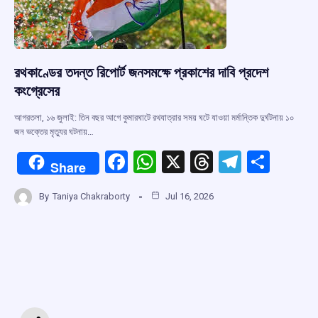
রথকাণ্ডের তদন্ত রিপোর্ট জনসমক্ষে প্রকাশের দাবি প্রদেশ
কংগ্রেসের
আগরতলা, ১৬ জুলাই: তিন বছর আগে কুমারঘাটে রথযাত্রার সময় ঘটে যাওয়া মর্মান্তিক দুর্ঘটনায় ১০
জন ভক্তের মৃত্যুর ঘটনায়…
F
W
X
T
T
S
Share
a
h
hr
el
h
By
Taniya Chakraborty
Jul 16, 2026
ce
at
e
e
ar
b
s
a
gr
e
o
A
d
a
o
p
s
m
k
p