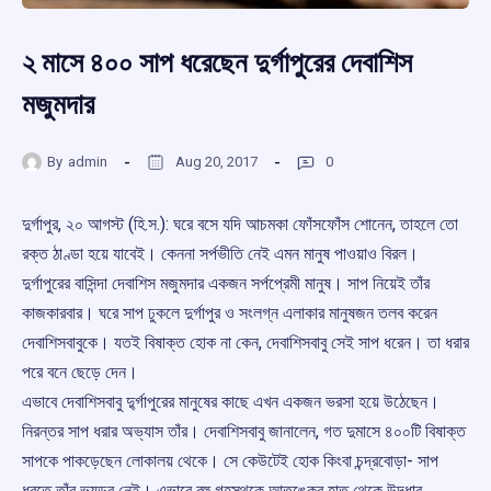
২ মাসে ৪০০ সাপ ধরেছেন দুর্গাপুরের দেবাশিস
মজুমদার
By
admin
Aug 20, 2017
0
দুর্গাপুর, ২০ আগস্ট (হি.স.): ঘরে বসে যদি আচমকা ফোঁসফোঁস শোনেন, তাহলে তো
রক্ত ঠাণ্ডা হয়ে যাবেই। কেননা সর্পভীতি নেই এমন মানুষ পাওয়াও বিরল।
দুর্গাপুরের বাসিন্দা দেবাশিস মজুমদার একজন সর্পপ্রেমী মানুষ। সাপ নিয়েই তাঁর
কাজকারবার। ঘরে সাপ ঢুকলে দুর্গাপুর ও সংলগ্ন এলাকার মানুষজন তলব করেন
দেবাশিসবাবুকে। যতই বিষাক্ত হোক না কেন, দেবাশিসবাবু সেই সাপ ধরেন। তা ধরার
পরে বনে ছেড়ে দেন।
এভাবে দেবাশিসবাবু দু্র্গাপুরের মানুষের কাছে এখন একজন ভরসা হয়ে উঠেছেন।
নিরন্তর সাপ ধরার অভ্যাস তাঁর। দেবাশিসবাবু জানালেন, গত দুমাসে ৪০০টি বিষাক্ত
সাপকে পাকড়েছেন লোকালয় থেকে। সে কেউটেই হোক কিংবা চন্দ্রবোড়া- সাপ
ধরতে তাঁর ভয়ডর নেই। এভাবে বহু গৃহস্থকে আতঙ্কের হাত থেকে উদ্ধার