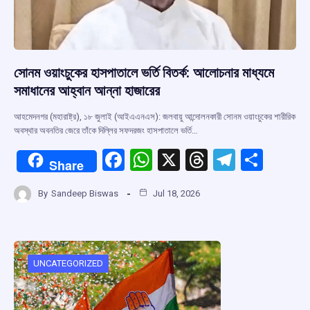
সোনম ওয়াংচুকের হাসপাতালে ভর্তি বিতর্ক: আলোচনার মাধ্যমে
সমাধানের আহ্বান আন্না হাজারের
আহমেদনগর (মহারাষ্ট্র), ১৮ জুলাই (আইএএনএস): জলবায়ু আন্দোলনকারী সোনম ওয়াংচুকের শারীরিক
অবস্থার অবনতির জেরে তাঁকে দিল্লির সফদরজং হাসপাতালে ভর্তি…
F
W
X
T
T
S
Share
a
h
hr
el
h
By
Sandeep Biswas
Jul 18, 2026
ce
at
e
e
ar
b
s
a
gr
e
o
A
d
a
o
p
s
m
UNCATEGORIZED
k
p