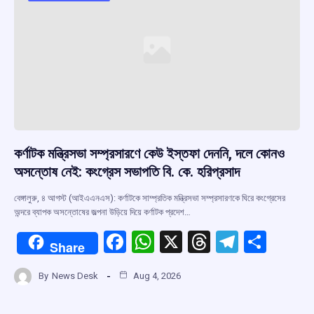
কর্ণাটক মন্ত্রিসভা সম্প্রসারণে কেউ ইস্তফা দেননি, দলে কোনও
অসন্তোষ নেই: কংগ্রেস সভাপতি বি. কে. হরিপ্রসাদ
বেঙ্গালুরু, ৪ আগস্ট (আইএএনএস): কর্ণাটকে সাম্প্রতিক মন্ত্রিসভা সম্প্রসারণকে ঘিরে কংগ্রেসের
অন্দরে ব্যাপক অসন্তোষের জল্পনা উড়িয়ে দিয়ে কর্ণাটক প্রদেশ…
F
W
X
T
T
S
Share
a
h
hr
el
h
By
News Desk
Aug 4, 2026
ce
at
e
e
ar
b
s
a
gr
e