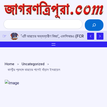
Skip
to
content
Search
‘এটি ভারতের অভ্যন্তরীণ বিষয়’, এফসিআরএ (FCRA) সংশোধনী বিল নিয়ে
Home
Uncategorized
কাশ্মীর প্রসঙ্গে ভারতের পাশেই দাঁড়াল ইসরায়েল