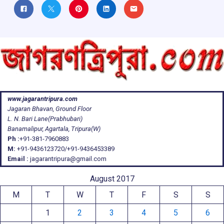
www.jagarantripura.com
Jagaran Bhavan, Ground Floor
L. N. Bari Lane(Prabhubari)
Banamalipur, Agartala, Tripura(W)
Ph :
+91-381-7960883
M:
+91-9436123720/+91-9436453389
Email :
jagarantripura@gmail.com
August 2017
M
T
W
T
F
S
S
1
2
3
4
5
6