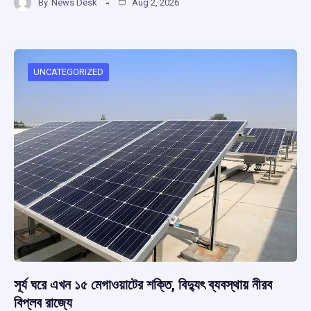
By
News Desk
Aug 2, 2026
ce
at
e
e
ar
b
s
a
gr
e
o
A
d
a
o
p
s
m
UNCATEGORIZED
k
p
সূর্য ঘরে এখন ১৫ মেগাওয়াটের শক্তি, বিদ্যুৎ ব্যবস্থায় নীরব
বিপ্লব রাজ্যে