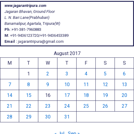
www.jagarantripura.com
Jagaran Bhavan, Ground Floor
L. N. Bari Lane(Prabhubari)
Banamalipur, Agartala, Tripura(W)
Ph :
+91-381-7960883
M:
+91-9436123720/+91-9436453389
Email :
jagarantripura@gmail.com
August 2017
M
T
W
T
F
S
S
1
2
3
4
5
6
7
8
9
10
11
12
13
14
15
16
17
18
19
20
21
22
23
24
25
26
27
28
29
30
31
« Jul
Sep »