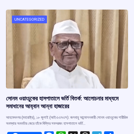
b
s
a
gr
e
o
A
d
a
o
p
s
m
UNCATEGORIZED
k
p
সোনম ওয়াংচুকের হাসপাতালে ভর্তি বিতর্ক: আলোচনার মাধ্যমে
সমাধানের আহ্বান আন্না হাজারের
আহমেদনগর (মহারাষ্ট্র), ১৮ জুলাই (আইএএনএস): জলবায়ু আন্দোলনকারী সোনম ওয়াংচুকের শারীরিক
অবস্থার অবনতির জেরে তাঁকে দিল্লির সফদরজং হাসপাতালে ভর্তি…