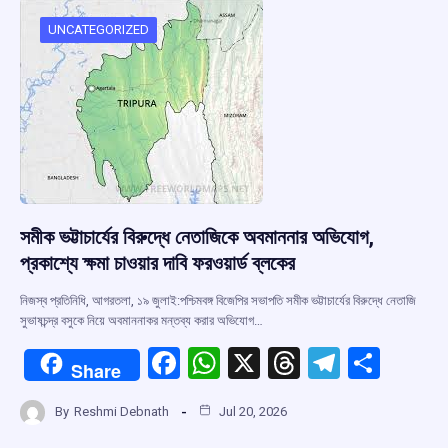
o
A
d
a
o
p
s
m
UNCATEGORIZED
k
p
সমীক ভট্টাচার্যের বিরুদ্ধে নেতাজিকে অবমাননার অভিযোগ,
প্রকাশ্যে ক্ষমা চাওয়ার দাবি ফরওয়ার্ড ব্লকের
নিজস্ব প্রতিনিধি, আগরতলা, ১৯ জুলাই:পশ্চিমবঙ্গ বিজেপির সভাপতি সমীক ভট্টাচার্যের বিরুদ্ধে নেতাজি
সুভাষচন্দ্র বসুকে নিয়ে অবমাননাকর মন্তব্য করার অভিযোগ…
F
W
X
T
T
S
Share
a
h
hr
el
h
By
Reshmi Debnath
Jul 20, 2026
ce
at
e
e
ar