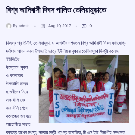
বিশ্ব আদিবাসী দিবস পালিত তেলিয়ামুড়াতে
By
admin
Aug 10, 2017
0
নিজস্ব প্রতিনিধি, তেলিয়ামুড়া, ৯ আগস্ট৷৷ দশমতম বিশ্ব আদিবাসী দিবস যথাযোগ্য
মর্যাদায় পালন করল উপজাতি ছাত্র ইউনিয়ন৷ বুধবার
তেলিয়ামুড়া ডিগ্রী কলেজ
ইউনিটের
উদ্যোগে সুকল
ও কলেজের
উপজাতি ছাত্র
ছাত্রীদের নিয়ে
এক র্যালি বের
হয়৷ র্যালি শেষে
কলেজের হল ঘরে
আয়োজিত সভায়
বক্তব্য রাখেন মৎস্য, সমবায় মন্ত্রী খগেন্দ্র জমাতিয়া, টি এস ইউ বিভাগীয় সম্পাদক