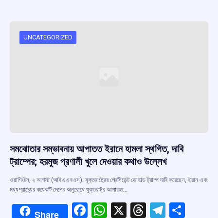
b
s
a
gr
e
o
A
d
a
o
p
s
m
UNCATEGORIZED
k
p
সমঝোতার সম্ভাবনায় আপাতত ইরানে হামলা স্থগিত, দাবি
ট্রাম্পের; হরমুজ প্রণালী খুলে দেওয়ার কথাও উল্লেখ
ওয়াশিংটন, ২ আগস্ট (আইএএনএস): যুক্তরাষ্ট্রের প্রেসিডেন্ট ডোনাল্ড ট্রাম্প দাবি করেছেন, ইরান এবং
মধ্যপ্রাচ্যের কয়েকটি দেশের অনুরোধে যুক্তরাষ্ট্র আপাতত…
F
W
X
T
T
S
Share