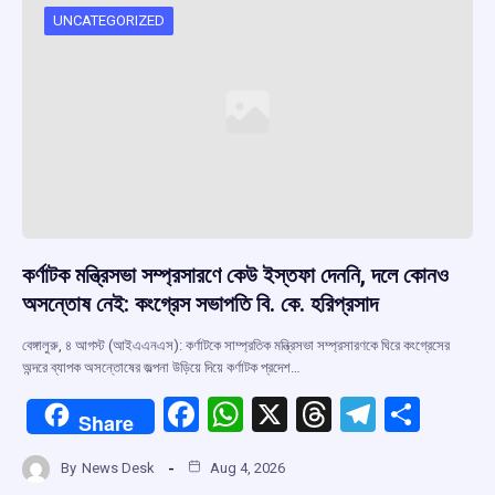
UNCATEGORIZED
কর্ণাটক মন্ত্রিসভা সম্প্রসারণে কেউ ইস্তফা দেননি, দলে কোনও
অসন্তোষ নেই: কংগ্রেস সভাপতি বি. কে. হরিপ্রসাদ
বেঙ্গালুরু, ৪ আগস্ট (আইএএনএস): কর্ণাটকে সাম্প্রতিক মন্ত্রিসভা সম্প্রসারণকে ঘিরে কংগ্রেসের
অন্দরে ব্যাপক অসন্তোষের জল্পনা উড়িয়ে দিয়ে কর্ণাটক প্রদেশ…
F
W
X
T
T
S
Share
a
h
hr
el
h
By
News Desk
Aug 4, 2026
ce
at
e
e
ar