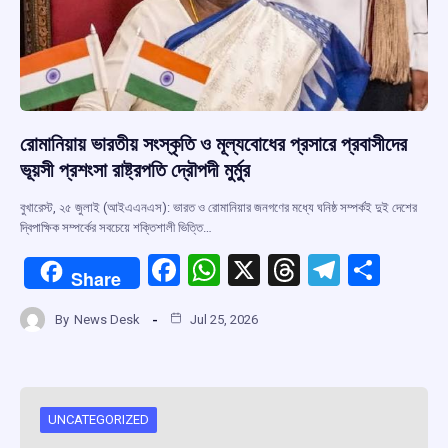
রোমানিয়ায় ভারতীয় সংস্কৃতি ও মূল্যবোধের প্রসারে প্রবাসীদের
ভূয়সী প্রশংসা রাষ্ট্রপতি দ্রৌপদী মুর্মুর
বুখারেস্ট, ২৫ জুলাই (আইএএনএস): ভারত ও রোমানিয়ার জনগণের মধ্যে ঘনিষ্ঠ সম্পর্কই দুই দেশের
দ্বিপাক্ষিক সম্পর্কের সবচেয়ে শক্তিশালী ভিত্তি…
F
W
X
T
T
S
Share
a
h
hr
el
h
By
News Desk
Jul 25, 2026
ce
at
e
e
ar
b
s
a
gr
e
o
A
d
a
o
p
s
m
UNCATEGORIZED