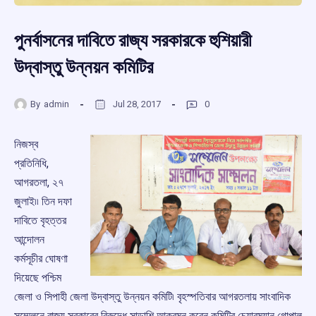
পুনর্বাসনের দাবিতে রাজ্য সরকারকে হুশিয়ারী
উদ্বাস্তু উন্নয়ন কমিটির
By
admin
Jul 28, 2017
0
নিজস্ব
প্রতিনিধি,
আগরতলা, ২৭
জুলাই৷৷ তিন দফা
দাবিতে বৃহত্তর
আন্দোলন
কর্মসূচীর ঘোষণা
দিয়েছে পশ্চিম
জেলা ও সিপাহী জেলা উদ্বাস্তু উন্নয়ন কমিটি৷ বৃহস্পতিবার আগরতলায় সাংবাদিক
সম্মেলনে রাজ্য সরকারের বিরুদ্ধে সাড়াশি আক্রমন করেন কমিটির চেয়ারম্যান গোপাল