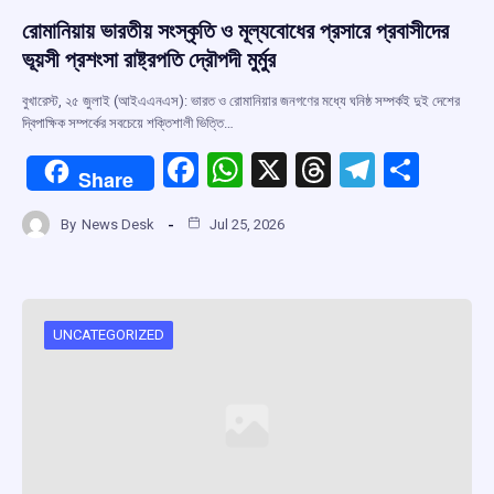
রোমানিয়ায় ভারতীয় সংস্কৃতি ও মূল্যবোধের প্রসারে প্রবাসীদের
ভূয়সী প্রশংসা রাষ্ট্রপতি দ্রৌপদী মুর্মুর
বুখারেস্ট, ২৫ জুলাই (আইএএনএস): ভারত ও রোমানিয়ার জনগণের মধ্যে ঘনিষ্ঠ সম্পর্কই দুই দেশের
দ্বিপাক্ষিক সম্পর্কের সবচেয়ে শক্তিশালী ভিত্তি…
F
W
X
T
T
S
Share
a
h
hr
el
h
By
News Desk
Jul 25, 2026
ce
at
e
e
ar
b
s
a
gr
e
o
A
d
a
o
p
s
m
UNCATEGORIZED
k
p