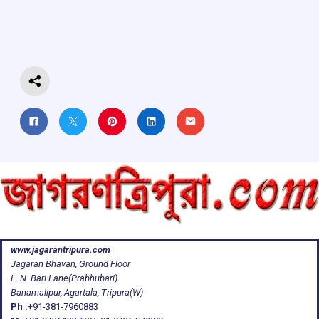
o
A
d
a
o
p
s
m
k
p
www.jagarantripura.com
Jagaran Bhavan, Ground Floor
L. N. Bari Lane(Prabhubari)
Banamalipur, Agartala, Tripura(W)
Ph :
+91-381-7960883