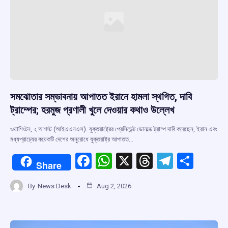
k
p
সমঝোতার সম্ভাবনায় আপাতত ইরানে হামলা স্থগিত, দাবি
ট্রাম্পের; হরমুজ প্রণালী খুলে দেওয়ার কথাও উল্লেখ
ওয়াশিংটন, ২ আগস্ট (আইএএনএস): যুক্তরাষ্ট্রের প্রেসিডেন্ট ডোনাল্ড ট্রাম্প দাবি করেছেন, ইরান এবং
মধ্যপ্রাচ্যের কয়েকটি দেশের অনুরোধে যুক্তরাষ্ট্র আপাতত…
F
W
X
T
T
S
Share
a
h
hr
el
h
By
News Desk
Aug 2, 2026
ce
at
e
e
ar
b
s
a
gr
e
o
A
d
a