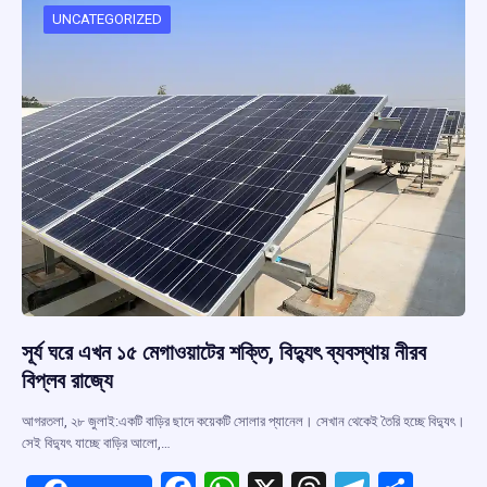
o
p
s
m
UNCATEGORIZED
k
p
সূর্য ঘরে এখন ১৫ মেগাওয়াটের শক্তি, বিদ্যুৎ ব্যবস্থায় নীরব
বিপ্লব রাজ্যে
আগরতলা, ২৮ জুলাই:একটি বাড়ির ছাদে কয়েকটি সোলার প্যানেল। সেখান থেকেই তৈরি হচ্ছে বিদ্যুৎ।
সেই বিদ্যুৎ যাচ্ছে বাড়ির আলো,…