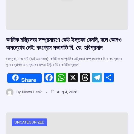
কর্ণাটক মন্ত্রিসভা সম্প্রসারণে কেউ ইস্তফা দেননি, দলে কোনও
অসন্তোষ নেই: কংগ্রেস সভাপতি বি. কে. হরিপ্রসাদ
বেঙ্গালুরু, ৪ আগস্ট (আইএএনএস): কর্ণাটকে সাম্প্রতিক মন্ত্রিসভা সম্প্রসারণকে ঘিরে কংগ্রেসের
অন্দরে ব্যাপক অসন্তোষের জল্পনা উড়িয়ে দিয়ে কর্ণাটক প্রদেশ…
F
W
X
T
T
S
Share
a
h
hr
el
h
By
News Desk
Aug 4, 2026
ce
at
e
e
ar
b
s
a
gr
e
o
A
d
a
o
p
s
m
UNCATEGORIZED