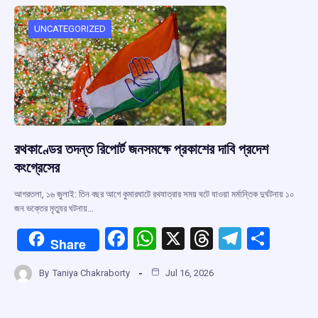
o
A
d
a
o
p
s
m
UNCATEGORIZED
k
p
রথকাণ্ডের তদন্ত রিপোর্ট জনসমক্ষে প্রকাশের দাবি প্রদেশ
কংগ্রেসের
আগরতলা, ১৬ জুলাই: তিন বছর আগে কুমারঘাটে রথযাত্রার সময় ঘটে যাওয়া মর্মান্তিক দুর্ঘটনায় ১০
জন ভক্তের মৃত্যুর ঘটনায়…
F
W
X
T
T
S
Share
a
h
hr
el
h
By
Taniya Chakraborty
Jul 16, 2026
ce
at
e
e
ar
b
s
a
gr
e