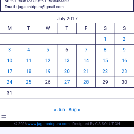
M:
+91-9436123720/+91-9436453389
Email :
jagarantripura@gmail.com
July 2017
M
T
W
T
F
S
S
1
2
3
4
5
6
7
8
9
10
11
12
13
14
15
16
17
18
19
20
21
22
23
24
25
26
27
28
29
30
31
« Jun
Aug »
© 2026
www.jagarantripura.com .
Designed By CIS SOLUTION