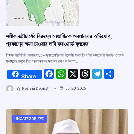
সমীক ভট্টাচার্যের বিরুদ্ধে নেতাজিকে অবমাননার অভিযোগ,
প্রকাশ্যে ক্ষমা চাওয়ার দাবি ফরওয়ার্ড ব্লকের
নিজস্ব প্রতিনিধি, আগরতলা, ১৯ জুলাই:পশ্চিমবঙ্গ বিজেপির সভাপতি সমীক ভট্টাচার্যের বিরুদ্ধে নেতাজি
সুভাষচন্দ্র বসুকে নিয়ে অবমাননাকর মন্তব্য করার অভিযোগ…
F
W
X
T
T
S
Share
a
h
hr
el
h
By
Reshmi Debnath
Jul 20, 2026
ce
at
e
e
ar
b
s
a
gr
e
o
A
d
a
o
p
s
m
UNCATEGORIZED
k
p