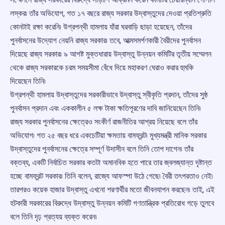
লস্কর৷ তাঁর অভিযোগ, গত ১৭ বছরে রাজ্য সরকার উদ্বাস্তুদের দেওয়া প্রতিশ্রুতি
কোনটাই রক্ষা করেনি৷ উগ্রপন্থী হামলায় যাঁরা ঘরবাড়ি ছাড়া হয়েছেন, তাঁদের
পুনর্বাসনের উদ্যোগ নেয়নি রাজ্য সরকার৷ তবে, আত্মসমর্পণকারী বৈরীদের পুনর্বাসন
দিয়েছে রাজ্য সরকার৷ ৯ আগষ্ট মুক্তধারায় উদ্বাস্তু উন্নয়ন কমিটির তৃতীয় সম্মেলন
থেকে রাজ্য সরকারকে চরম সময়সীমা বেঁধে দিয়ে মহাকরণ ঘেরাও করার হুমকি
দিয়েছেন তিনি৷
উগ্রপন্থী হামলায় উদ্বাস্তুদের সরকারীভাবে উদ্বাস্তু স্বীকৃতি প্রদান, তাঁদের সুষ্ঠ
পুনর্বাসন প্রদান এবং এককালীন ৫ লক্ষ টাকা ক্ষতিপূরণের দাবি জানিয়েছেন তিনি৷
রাজ্য সরকার পুনর্বাসনের ক্ষেত্রেও সংকীর্ণ রাজনীতির আশ্রয় নিয়েছে বলে তাঁর
অভিযোগ৷ গত ২৫ বছর ধরে একচেটিয়া ক্ষমতায় বামফ্রন্ট৷ মুখ্যমন্ত্রী মানিক সরকার
উদ্বাস্তুদের পুনর্বাসনের ক্ষেত্রে সম্পূর্ণ উদাসীন বলে তিনি তোপ দাগেন৷ তাঁর
বক্তব্য, একটি নির্বাচিত সরকার কতটা অমানবিক হতে পারে তার জ্বলজ্যান্ত দৃষ্টান্ত
হচ্ছে বামফ্রন্ট সরকার৷ তিনি বলেন, রাজ্যে আফস্পা উঠে গেছে৷ বৈরী তৎপরতাও নেই৷
তারপরও কয়েক হাজার উদ্বাস্তু এখনো শরণার্থীর মতো জীবনযাপন করছেন৷ তাই, এই
হটকারী সরকারের বিরুদ্ধে উদ্বাস্তু উন্নয়ন কমিটি গণতান্ত্রিক প্রতিরোধ গড়ে তুলবে
বলে তিনি দৃঢ় প্রত্যয় ব্যক্ত করেন৷