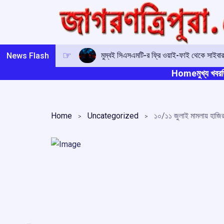
Skip
to
content
মুম্বই সিএসএমটি-র ফ্রি ওয়াই-ফাই থেকে সাইবার প্
News Flash
Home
মুখ্য খবর
ত
Home
Uncategorized
১০/১১ জুলাই মামলায় হাজির