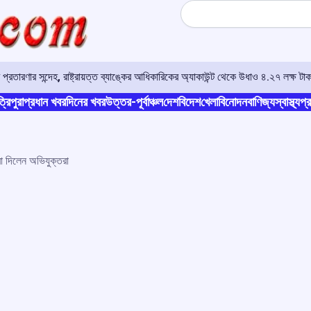
Search
রতারণার সন্দেহ, রাষ্ট্রায়ত্ত ব্যাঙ্কের আধিকারিকের অ্যাকাউন্ট থেকে উধাও ৪.২৭ লক্ষ টাক
্রিপুরা
প্রধান খবর
দিনের খবর
উত্তর-পূর্বাঞ্চল
দেশ
বিদেশ
খেলা
বিনোদন
বাণিজ্য
স্বাস্থ্য
প্র
া দিলেন অভিযুক্তরা