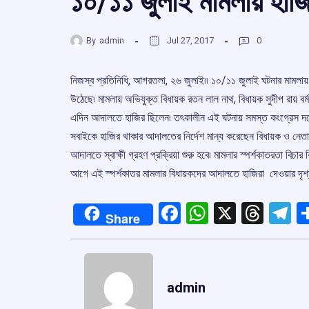
১০/১১ জুলাই মামলায় হাজি
By
admin
Jul 27, 2017
0
নিজস্ব প্রতিনিধি, আগরতলা, ২৬ জুলাই৷৷ ১০/১১ জুলাই ঘটনার মামলা
উঠেছে৷ মামলায় অভিযুক্ত বিধায়ক রতন লাল নাথ, বিধায়ক সুদীপ রায় বর
এদিন আদালতে হাজির ছিলেন৷ তৎকালীন এই ঘটনায় সমস্ত কংগ্রেস দলে
সবাইকে হাজির থাকার আদালতের নির্দেশ মান্য করেছেন বিধায়ক ও নেতারা
আদালতে স্বাক্ষী গ্রহণ প্রক্রিয়া শুরু হবে৷ মামলার স্পর্শকাতরতা ব
আগে এই স্পর্শকাতর মামলার বিধায়কদের আদালতে হাজিরা দেওয়ার দৃশ
Facebook
WhatsApp
X
Thre
T
Share
admin