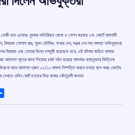
রা দিলেন অভিযুক্তরা
য় তেজী ভাব এসেছে৷ বুধবার অতিরিক্ত জেলা ও সেশন জজের ২নং কোর্টে মামলাটি
্মন, বিধায়ক গোপাল রায়, সুবল ভৌমিক, শংকর দেব, সঞ্জয় দেব সহ সমস্ত অভিযুক্তরা
র বিধায়ক এবং নেতারা ভিন্ন দলমুখী হয়েছেন৷ তবে, এই ঘটনায় জড়িত থাকায়
৷ আদালত সূত্রে জানা গিয়েছে চার্জ গঠন হয়েছে মামলার৷ ক্যালেন্ডার ভিত্তিক
িচার বিবেচনা করে আদালত দ্রুত ১০/১১ মামলা নিষ্পত্তি করতে চলছে বলে খবর৷ ভোটের
্য দেখতে এদিন কোর্ট চত্বরে ভিড় জমায় কৌতুহলী জনতা৷
ads
elegram
Share