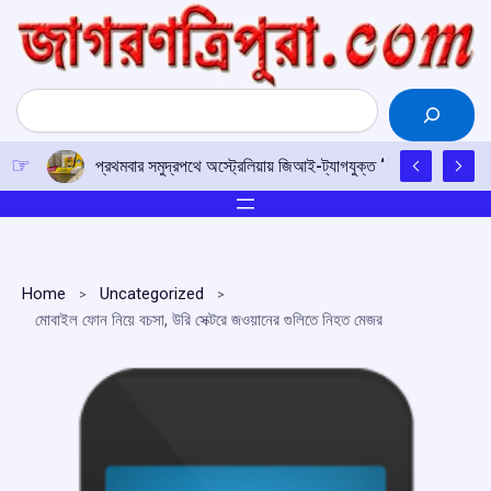
Skip
to
content
Search
প্রথমবার সমুদ্রপথে অস্ট্রেলিয়ায় জিআই-ট্যাগযুক্ত ‘মিথিলা মাখানা’ রফত
Home
Uncategorized
মোবাইল ফোন নিয়ে বচসা, উরি সেক্টরে জওয়ানের গুলিতে নিহত মেজর