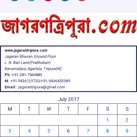
www.jagarantripura.com
Jagaran Bhavan, Ground Floor
L. N. Bari Lane(Prabhubari)
Banamalipur, Agartala, Tripura(W)
Ph :
+91-381-7960883
M:
+91-9436123720/+91-9436453389
Email :
jagarantripura@gmail.com
July 2017
M
T
W
T
F
S
S
1
2
3
4
5
6
7
8
9