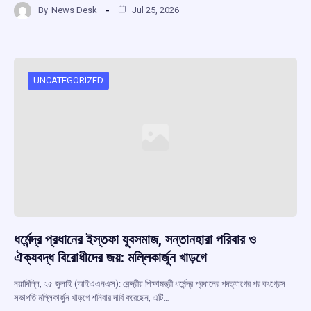
By
News Desk
Jul 25, 2026
ce
at
e
e
ar
b
s
a
gr
e
o
A
d
a
o
p
s
m
UNCATEGORIZED
k
p
ধর্মেন্দ্র প্রধানের ইস্তফা যুবসমাজ, সন্তানহারা পরিবার ও
ঐক্যবদ্ধ বিরোধীদের জয়: মল্লিকার্জুন খাড়গে
নয়াদিল্লি, ২৫ জুলাই (আইএএনএস): কেন্দ্রীয় শিক্ষামন্ত্রী ধর্মেন্দ্র প্রধানের পদত্যাগের পর কংগ্রেস
সভাপতি মল্লিকার্জুন খাড়গে শনিবার দাবি করেছেন, এটি…