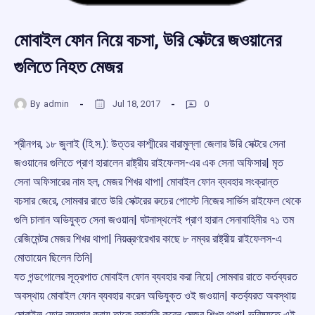
মোবাইল ফোন নিয়ে বচসা, উরি সেক্টরে জওয়ানের
গুলিতে নিহত মেজর
By
admin
Jul 18, 2017
0
শ্রীনগর, ১৮ জুলাই (হি.স.): উত্তর কাশ্মীরের বারামুল্লা জেলার উরি সেক্টরে সেনা
জওয়ানের গুলিতে প্রাণ হারালেন রাষ্ট্রীয় রাইফেলস-এর এক সেনা অফিসার| মৃত
সেনা অফিসারের নাম হল, মেজর শিখর থাপা| মোবাইল ফোন ব্যবহার সংক্রান্ত
বচসার জেরে, সোমবার রাতে উরি সেক্টরের ৱুচের পোস্টে নিজের সার্ভিস রাইফেল থেকে
গুলি চালান অভিযুক্ত সেনা জওয়ান| ঘটনাস্থলেই প্রাণ হারান সেনাবাহিনীর ৭১ তম
রেজিমেন্টর মেজর শিখর থাপা| নিয়ন্ত্রণরেখার কাছে ৮ নম্বর রাষ্ট্রীয় রাইফেলস-এ
মোতায়েন ছিলেন তিনি|
যত গন্ডগোলের সূত্রপাত মোবাইল ফোন ব্যবহার করা নিয়ে| সোমবার রাতে কর্তব্যরত
অবস্থায় মোবাইল ফোন ব্যবহার করেন অভিযুক্ত ওই জওয়ান| কতর্ব্যরত অবস্থায়
মোবাইল ফোন ব্যবহার করায় তাকে বকাবকি করেন মেজর শিখর থাপা| ভবিষ্যতে এই