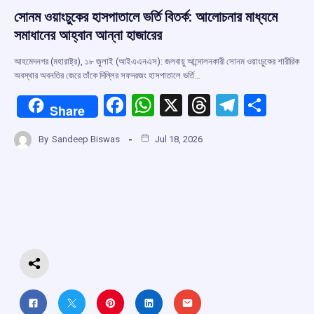
সোনম ওয়াংচুকের হাসপাতালে ভর্তি বিতর্ক: আলোচনার মাধ্যমে
সমাধানের আহ্বান আন্না হাজারের
আহমেদনগর (মহারাষ্ট্র), ১৮ জুলাই (আইএএনএস): জলবায়ু আন্দোলনকারী সোনম ওয়াংচুকের শারীরিক
অবস্থার অবনতির জেরে তাঁকে দিল্লির সফদরজং হাসপাতালে ভর্তি…
F
W
X
T
T
S
Share
a
h
hr
el
h
By
Sandeep Biswas
Jul 18, 2026
ce
at
e
e
ar
b
s
a
gr
e
o
A
d
a
o
p
s
m
k
p