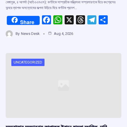
বেঙ্গালুরু, ৪ আগস্ট (আইএএনএস): কর্ণাটকে সাম্প্রতিক মন্ত্রিসভা সম্প্রসারণকে ঘিরে কংগ্রেসের
অন্দরে ব্যাপক অসন্তোষের জল্পনা উড়িয়ে দিয়ে কর্ণাটক প্রদেশ…
F
W
X
T
T
S
Share
a
h
hr
el
h
By
News Desk
Aug 4, 2026
ce
at
e
e
ar
b
s
a
gr
e
o
A
d
a
o
p
s
m
UNCATEGORIZED
k
p