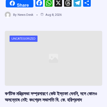
F
W
X
T
T
S
Share
a
h
hr
el
h
By
News Desk
Aug 8, 2026
ce
at
e
e
ar
b
s
a
gr
e
o
A
d
a
o
p
s
m
UNCATEGORIZED
k
p
কর্ণাটক মন্ত্রিসভা সম্প্রসারণে কেউ ইস্তফা দেননি, দলে কোনও
অসন্তোষ নেই: কংগ্রেস সভাপতি বি. কে. হরিপ্রসাদ