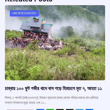
UNCATEGORIZED
চাম্বায় ১০০ ফুট গভীর খাদে বাস পড়ে হিমাচলে মৃত ৭, আহত ১১
শিমলা, ৮ আগস্ট (আইএএনএস): হিমাচল প্রদেশের চাম্বা জেলায় শনিবার ভয়াবহ বাস দুর্ঘটনায়
অন্তত সাতজনের মৃত্যু হয়েছে এবং ১১…