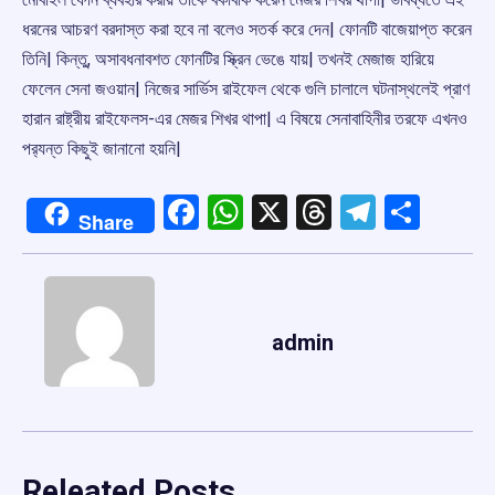
ধরনের আচরণ বরদাস্ত করা হবে না বলেও সতর্ক করে দেন| ফোনটি বাজেয়াপ্ত করেন
তিনি| কিন্তু, অসাবধনাবশত ফোনটির স্ক্রিন ভেঙে যায়| তখনই মেজাজ হারিয়ে
ফেলেন সেনা জওয়ান| নিজের সার্ভিস রাইফেল থেকে গুলি চালালে ঘটনাস্থলেই প্রাণ
হারান রাষ্ট্রীয় রাইফেলস-এর মেজর শিখর থাপা| এ বিষয়ে সেনাবাহিনীর তরফে এখনও
পর‌্যন্ত কিছুই জানানো হয়নি|
Facebook
WhatsApp
X
Threads
Telegr
Shar
Share
admin
Releated Posts