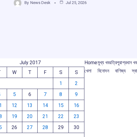
b
s
a
gr
By
News Desk
Jul 25, 2026
r
ar
o
A
d
a
e
o
p
s
m
m
k
p
July 2017
Home
মুখ্য খবর
ত্রিপুরা
প্রধান খ
খেলা
বিনোদন
বাণিজ্য
স্বা
T
W
T
F
S
S
1
2
4
5
6
7
8
9
1
12
13
14
15
16
8
19
20
21
22
23
5
26
27
28
29
30