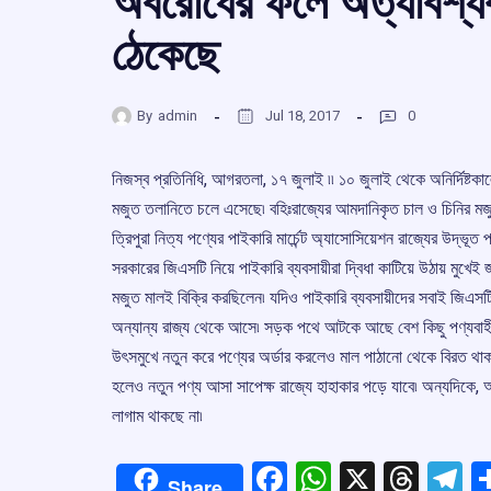
অবরোধের ফলে অত্যাবশ্যক
ঠেকেছে
By
admin
Jul 18, 2017
0
নিজস্ব প্রতিনিধি, আগরতলা, ১৭ জুলাই ৷৷ ১০ জুলাই থেকে অনির্দিষ্
মজুত তলানিতে চলে এসেছে৷ বহিঃরাজ্যের আমদানিকৃত চাল ও চিনির মজ
ত্রিপুরা নিত্য পণ্যের পাইকারি মার্চেন্ট অ্যাসোসিয়েশন রাজ্যের উদ্ভূ
সরকারের জিএসটি নিয়ে পাইকারি ব্যবসায়ীরা দ্বিধা কাটিয়ে উঠায় মুখে
মজুত মালই বিক্রি করছিলেন৷ যদিও পাইকারি ব্যবসায়ীদের সবাই জিএসটি
অন্যান্য রাজ্য থেকে আসে৷ সড়ক পথে আটকে আছে বেশ কিছু পণ্যবাহ
উৎসমুখে নতুন করে পণ্যের অর্ডার করলেও মাল পাঠানো থেকে বিরত থাক
হলেও নতুন পণ্য আসা সাপেক্ষ রাজ্যে হাহাকার পড়ে যাবে৷ অন্যদিকে, অ
লাগাম থাকছে না৷
Facebook
WhatsApp
X
Thre
T
Share