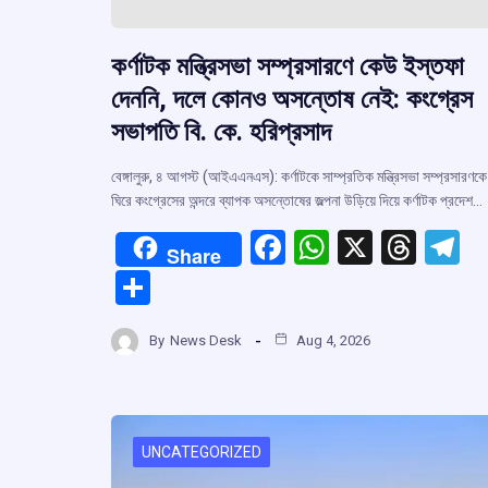
কর্ণাটক মন্ত্রিসভা সম্প্রসারণে কেউ ইস্তফা
দেননি, দলে কোনও অসন্তোষ নেই: কংগ্রেস
সভাপতি বি. কে. হরিপ্রসাদ
বেঙ্গালুরু, ৪ আগস্ট (আইএএনএস): কর্ণাটকে সাম্প্রতিক মন্ত্রিসভা সম্প্রসারণকে
ঘিরে কংগ্রেসের অন্দরে ব্যাপক অসন্তোষের জল্পনা উড়িয়ে দিয়ে কর্ণাটক প্রদেশ…
F
W
X
T
T
Share
a
h
hr
el
S
ce
at
e
e
h
b
s
a
g
By
News Desk
Aug 4, 2026
ar
o
A
d
a
e
o
p
s
k
p
UNCATEGORIZED