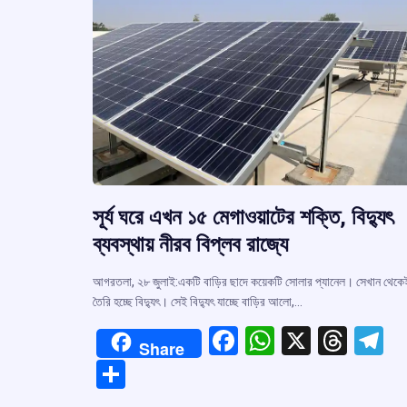
সূর্য ঘরে এখন ১৫ মেগাওয়াটের শক্তি, বিদ্যুৎ
ব্যবস্থায় নীরব বিপ্লব রাজ্যে
আগরতলা, ২৮ জুলাই:একটি বাড়ির ছাদে কয়েকটি সোলার প্যানেল। সেখান থেকে
তৈরি হচ্ছে বিদ্যুৎ। সেই বিদ্যুৎ যাচ্ছে বাড়ির আলো,…
F
W
X
T
T
Share
a
h
hr
el
S
ce
at
e
e
h