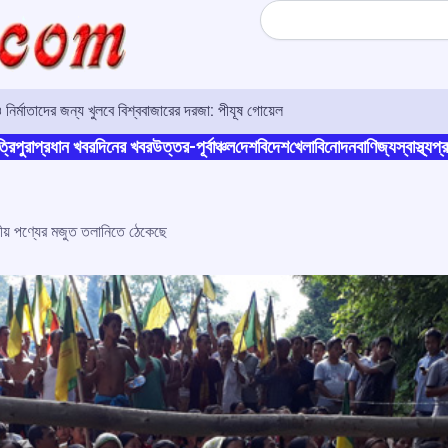
Search
 নির্মাতাদের জন্য খুলবে বিশ্ববাজারের দরজা: পীযূষ গোয়েল
্রিপুরা
প্রধান খবর
দিনের খবর
উত্তর-পূর্বাঞ্চল
দেশ
বিদেশ
খেলা
বিনোদন
বাণিজ্য
স্বাস্থ্য
প্র
য় পণ্যের মজুত তলানিতে ঠেকেছে