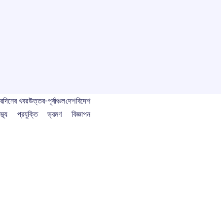
বর
দিনের খবর
উত্তর-পূর্বাঞ্চল
দেশ
বিদেশ
স্থ্য
প্রযুক্তি
ভ্রমণ
বিজ্ঞাপন