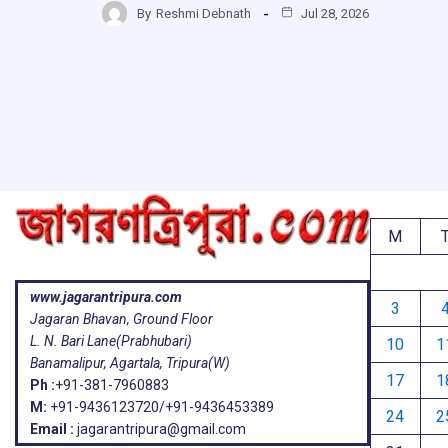
b
s
a
g
By
Reshmi Debnath
Jul 28, 2026
ar
o
A
d
a
e
o
p
s
k
p
M
www.jagarantripura.com
3
Jagaran Bhavan, Ground Floor
L. N. Bari Lane(Prabhubari)
10
1
Banamalipur, Agartala, Tripura(W)
17
1
Ph :
+91-381-7960883
M:
+91-9436123720/+91-9436453389
24
2
Email :
jagarantripura@gmail.com